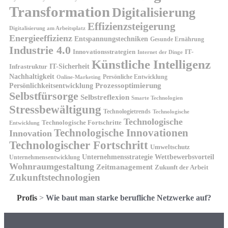
Transformation
Digitalisierung
Effizienzsteigerung
Digitalisierung am Arbeitsplatz
Energieeffizienz
Entspannungstechniken
Gesunde Ernährung
Industrie 4.0
Innovationsstrategien
IT-
Internet der Dinge
Künstliche Intelligenz
IT-Sicherheit
Infrastruktur
Nachhaltigkeit
Persönliche Entwicklung
Online-Marketing
Prozessoptimierung
Persönlichkeitsentwicklung
Selbstfürsorge
Selbstreflexion
Smarte Technologien
Stressbewältigung
Technologietrends
Technologische
Technologische
Technologische Fortschritte
Entwicklung
Technologische Innovationen
Innovation
Technologischer Fortschritt
Umweltschutz
Unternehmensstrategie
Wettbewerbsvorteil
Unternehmensentwicklung
Wohnraumgestaltung
Zeitmanagement
Zukunft der Arbeit
Zukunftstechnologien
Profis
>
Wie baut man starke berufliche Netzwerke auf?