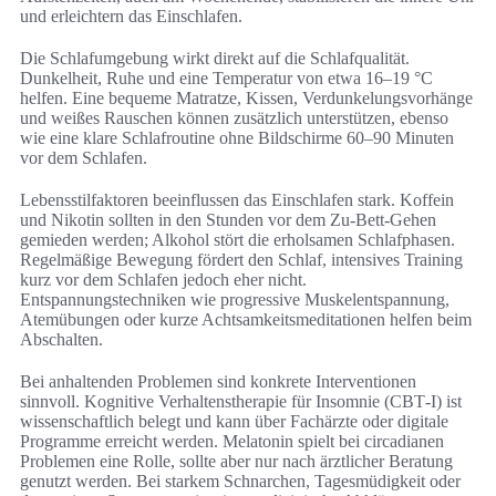
und erleichtern das Einschlafen.
Die Schlafumgebung wirkt direkt auf die Schlafqualität.
Dunkelheit, Ruhe und eine Temperatur von etwa 16–19 °C
helfen. Eine bequeme Matratze, Kissen, Verdunkelungsvorhänge
und weißes Rauschen können zusätzlich unterstützen, ebenso
wie eine klare Schlafroutine ohne Bildschirme 60–90 Minuten
vor dem Schlafen.
Lebensstilfaktoren beeinflussen das Einschlafen stark. Koffein
und Nikotin sollten in den Stunden vor dem Zu-Bett-Gehen
gemieden werden; Alkohol stört die erholsamen Schlafphasen.
Regelmäßige Bewegung fördert den Schlaf, intensives Training
kurz vor dem Schlafen jedoch eher nicht.
Entspannungstechniken wie progressive Muskelentspannung,
Atemübungen oder kurze Achtsamkeitsmeditationen helfen beim
Abschalten.
Bei anhaltenden Problemen sind konkrete Interventionen
sinnvoll. Kognitive Verhaltenstherapie für Insomnie (CBT‑I) ist
wissenschaftlich belegt und kann über Fachärzte oder digitale
Programme erreicht werden. Melatonin spielt bei circadianen
Problemen eine Rolle, sollte aber nur nach ärztlicher Beratung
genutzt werden. Bei starkem Schnarchen, Tagesmüdigkeit oder