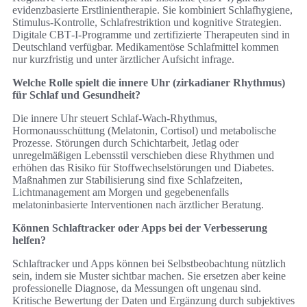
evidenzbasierte Erstlinientherapie. Sie kombiniert Schlafhygiene,
Stimulus‑Kontrolle, Schlafrestriktion und kognitive Strategien.
Digitale CBT‑I‑Programme und zertifizierte Therapeuten sind in
Deutschland verfügbar. Medikamentöse Schlafmittel kommen
nur kurzfristig und unter ärztlicher Aufsicht infrage.
Welche Rolle spielt die innere Uhr (zirkadianer Rhythmus)
für Schlaf und Gesundheit?
Die innere Uhr steuert Schlaf‑Wach‑Rhythmus,
Hormonausschüttung (Melatonin, Cortisol) und metabolische
Prozesse. Störungen durch Schichtarbeit, Jetlag oder
unregelmäßigen Lebensstil verschieben diese Rhythmen und
erhöhen das Risiko für Stoffwechselstörungen und Diabetes.
Maßnahmen zur Stabilisierung sind fixe Schlafzeiten,
Lichtmanagement am Morgen und gegebenenfalls
melatoninbasierte Interventionen nach ärztlicher Beratung.
Können Schlaftracker oder Apps bei der Verbesserung
helfen?
Schlaftracker und Apps können bei Selbstbeobachtung nützlich
sein, indem sie Muster sichtbar machen. Sie ersetzen aber keine
professionelle Diagnose, da Messungen oft ungenau sind.
Kritische Bewertung der Daten und Ergänzung durch subjektives