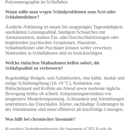
Polysomnographie im Schlaflabor.
Wann sollte man wegen Schlafproblemen zum Arzt oder
Schlafmediziner?
Ärztliche Abklärung ist ratsam bei ausgeprägter Tagesmüdigkeit,
unerklärtem Leistungsabfall, häufigem Schnarchen mit
Atemaussetzern, starken Ein- oder Durchschlafstörungen oder
begleitenden psychischen Symptomen. Hausärzte,
Schlafmediziner oder Psychiater können weiter verweisen;
Wartezeiten in Schlaflaboren sind zu berücksichtigen.
Welche einfachen Maßnahmen helfen sofort, die
Schlafqualität zu verbessern?
Regelmäßige Bettgeh‑ und Aufstehzeiten, eine kühle, dunkle und
ruhige Schlafumgebung (16–19 °C), Reduktion von
Bildschirmzeit und Koffein am Abend sowie moderate tägliche
Bewegung helfen oft schnell. Entspannungstechniken wie
progressive Muskelentspannung, Achtsamkeit und Atemübungen
unterstützen das Einschlafen. Kleine, nachhaltige Änderungen in
der Abendroutine sind meist effektiver als kurzfristige Lösungen.
Was hilft bei chronischer Insomnie?
Kognitive Verhaltenstherapie für Insomnie (CBT‑I) gilt als