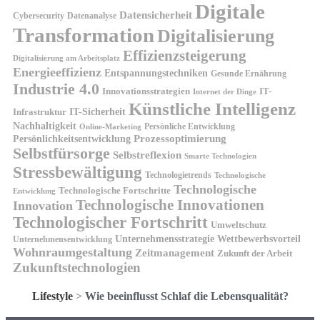
Digitale
Datensicherheit
Cybersecurity
Datenanalyse
Transformation
Digitalisierung
Effizienzsteigerung
Digitalisierung am Arbeitsplatz
Energieeffizienz
Entspannungstechniken
Gesunde Ernährung
Industrie 4.0
Innovationsstrategien
IT-
Internet der Dinge
Künstliche Intelligenz
IT-Sicherheit
Infrastruktur
Nachhaltigkeit
Persönliche Entwicklung
Online-Marketing
Prozessoptimierung
Persönlichkeitsentwicklung
Selbstfürsorge
Selbstreflexion
Smarte Technologien
Stressbewältigung
Technologietrends
Technologische
Technologische
Technologische Fortschritte
Entwicklung
Technologische Innovationen
Innovation
Technologischer Fortschritt
Umweltschutz
Unternehmensstrategie
Wettbewerbsvorteil
Unternehmensentwicklung
Wohnraumgestaltung
Zeitmanagement
Zukunft der Arbeit
Zukunftstechnologien
Lifestyle
>
Wie beeinflusst Schlaf die Lebensqualität?