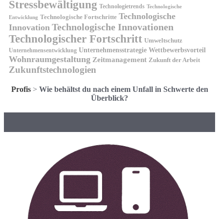
Stressbewältigung
Technologietrends
Technologische
Technologische
Technologische Fortschritte
Entwicklung
Technologische Innovationen
Innovation
Technologischer Fortschritt
Umweltschutz
Unternehmensstrategie
Wettbewerbsvorteil
Unternehmensentwicklung
Wohnraumgestaltung
Zeitmanagement
Zukunft der Arbeit
Zukunftstechnologien
Profis
>
Wie behältst du nach einem Unfall in Schwerte den
Überblick?