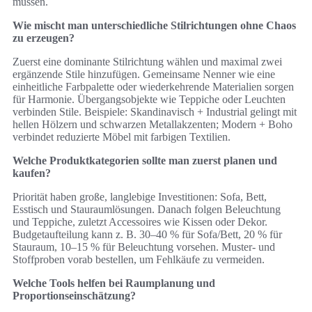
müssen.
Wie mischt man unterschiedliche Stilrichtungen ohne Chaos
zu erzeugen?
Zuerst eine dominante Stilrichtung wählen und maximal zwei
ergänzende Stile hinzufügen. Gemeinsame Nenner wie eine
einheitliche Farbpalette oder wiederkehrende Materialien sorgen
für Harmonie. Übergangsobjekte wie Teppiche oder Leuchten
verbinden Stile. Beispiele: Skandinavisch + Industrial gelingt mit
hellen Hölzern und schwarzen Metallakzenten; Modern + Boho
verbindet reduzierte Möbel mit farbigen Textilien.
Welche Produktkategorien sollte man zuerst planen und
kaufen?
Priorität haben große, langlebige Investitionen: Sofa, Bett,
Esstisch und Stauraumlösungen. Danach folgen Beleuchtung
und Teppiche, zuletzt Accessoires wie Kissen oder Dekor.
Budgetaufteilung kann z. B. 30–40 % für Sofa/Bett, 20 % für
Stauraum, 10–15 % für Beleuchtung vorsehen. Muster‑ und
Stoffproben vorab bestellen, um Fehlkäufe zu vermeiden.
Welche Tools helfen bei Raumplanung und
Proportionseinschätzung?