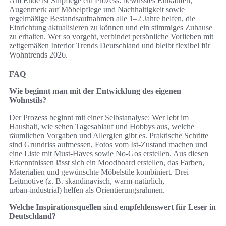
Am Ende ist Stilpflege ein Prozess: bewusstes Einkaufen,
Augenmerk auf Möbelpflege und Nachhaltigkeit sowie
regelmäßige Bestandsaufnahmen alle 1–2 Jahre helfen, die
Einrichtung aktualisieren zu können und ein stimmiges Zuhause
zu erhalten. Wer so vorgeht, verbindet persönliche Vorlieben mit
zeitgemäßen Interior Trends Deutschland und bleibt flexibel für
Wohntrends 2026.
FAQ
Wie beginnt man mit der Entwicklung des eigenen
Wohnstils?
Der Prozess beginnt mit einer Selbstanalyse: Wer lebt im
Haushalt, wie sehen Tagesablauf und Hobbys aus, welche
räumlichen Vorgaben und Allergien gibt es. Praktische Schritte
sind Grundriss aufmessen, Fotos vom Ist-Zustand machen und
eine Liste mit Must‑Haves sowie No‑Gos erstellen. Aus diesen
Erkenntnissen lässt sich ein Moodboard erstellen, das Farben,
Materialien und gewünschte Möbelstile kombiniert. Drei
Leitmotive (z. B. skandinavisch, warm‑natürlich,
urban‑industrial) helfen als Orientierungsrahmen.
Welche Inspirationsquellen sind empfehlenswert für Leser in
Deutschland?