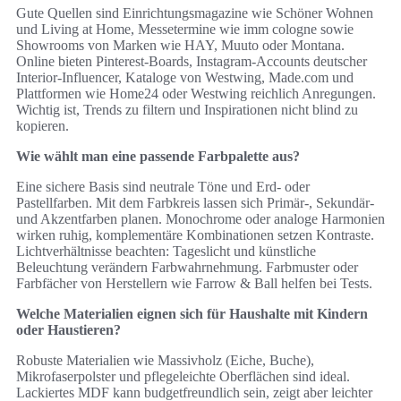
Gute Quellen sind Einrichtungsmagazine wie Schöner Wohnen
und Living at Home, Messetermine wie imm cologne sowie
Showrooms von Marken wie HAY, Muuto oder Montana.
Online bieten Pinterest‑Boards, Instagram‑Accounts deutscher
Interior‑Influencer, Kataloge von Westwing, Made.com und
Plattformen wie Home24 oder Westwing reichlich Anregungen.
Wichtig ist, Trends zu filtern und Inspirationen nicht blind zu
kopieren.
Wie wählt man eine passende Farbpalette aus?
Eine sichere Basis sind neutrale Töne und Erd‑ oder
Pastellfarben. Mit dem Farbkreis lassen sich Primär-, Sekundär‑
und Akzentfarben planen. Monochrome oder analoge Harmonien
wirken ruhig, komplementäre Kombinationen setzen Kontraste.
Lichtverhältnisse beachten: Tageslicht und künstliche
Beleuchtung verändern Farbwahrnehmung. Farbmuster oder
Farbfächer von Herstellern wie Farrow & Ball helfen bei Tests.
Welche Materialien eignen sich für Haushalte mit Kindern
oder Haustieren?
Robuste Materialien wie Massivholz (Eiche, Buche),
Mikrofaserpolster und pflegeleichte Oberflächen sind ideal.
Lackiertes MDF kann budgetfreundlich sein, zeigt aber leichter