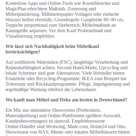
Kostenlose Apps und Online‑Tools wie RoomSketcher und
MagicPlan erleichtern Maßstab, Zonierung und
Möbelplatzierung. Millimeterpapier‑Vorlagen oder einfache
Skizzen helfen ebenfalls. Grundregeln: Gangbreite 80–90 cm,
Teppiche proportional zum Sitzbereich, Möbelmaßstab an
Raumgröße anpassen. Vor dem Kauf Probeaufmaß und
Visualisierung empfehlen.
Wie lässt sich Nachhaltigkeit beim Möbelkauf
berücksichtigen?
Auf zertifizierte Materialien (FSC), langlebige Verarbeitung und
Reparaturfähigkeit achten. Second‑Hand‑Markt, Upcycling und
lokale Schreiner sind gute Alternativen. Viele Hersteller bieten
Ersatzteile oder Recycling‑Programme; IKEA zum Beispiel hat
Teileersatz und Rückkaufprogramme. Pflege, Imprägnierung und
regelmäßige Wartung erhöhen die Lebensdauer.
Wo kauft man Möbel und Deko am besten in Deutschland?
Ein Mix aus stationären Showrooms (Probesitzen,
Materialprüfung) und Online‑Plattformen (größere Auswahl,
Kundenbewertungen) ist sinnvoll. Empfehlenswerte
Online‑Händler sind Westwing, Made.com, Home24 und Otto.
Showrooms von HAY, Muuto oder lokalen Möbelhäusern bieten