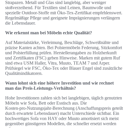
Strapazen. Metall und Glas sind langlebig, aber weniger
stoßverzeihend. Für Textilien sind Leinen, Baumwolle und
spezielle Outdoor‑Stoffe mit Öko‑Tex‑Zertifikat empfehlenswert.
Regelmäßige Pflege und geeignete Imprägnierungen verlängern
die Lebensdauer.
Wie erkennt man bei Möbeln echte Qualität?
Auf Materialstärke, Verleimung, Beschläge, Schweißnähte und
präzise Kanten achten. Bei Polstermöbeln Federung, Sitzkomfort
und Polsterfüllung prüfen. Herstellerangaben zu Holzherkunft
und Zertifikaten (FSC) geben Hinweise. Marken mit gutem Ruf
sind etwa USM Haller, Vitra, Muuto, TEAM 7 und Arper.
Prüfsiegel wie FSC, Öko‑Tex oder Blauer Engel sind zusätzliche
Qualitätsindikatoren.
Wann lohnt sich eine höhere Investition und wie rechnet
man das Preis‑Leistungs‑Verhältnis?
Hohe Investitionen zahlen sich bei langlebigen, täglich genutzten
Möbeln wie Sofa, Bett oder Esstisch aus. Die
Kosten‑pro‑Nutzungsjahr‑Berechnung (Anschaffungspreis geteilt
durch erwartete Lebensdauer) macht Unterschiede sichtbar. Ein
hochwertiges Sofa von HAY oder Muuto amortisiert sich meist
gegenüber günstigeren Modellen, die schneller ersetzt werden