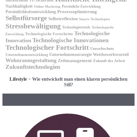
IT-Sicherheit
Infrastruktur
Nachhaltigkeit
Persönliche Entwicklung
Online-Marketing
Prozessoptimierung
Persönlichkeitsentwicklung
Selbstfürsorge
Selbstreflexion
Smarte Technologien
Stressbewältigung
Technologietrends
Technologische
Technologische
Technologische Fortschritte
Entwicklung
Technologische Innovationen
Innovation
Technologischer Fortschritt
Umweltschutz
Unternehmensstrategie
Wettbewerbsvorteil
Unternehmensentwicklung
Wohnraumgestaltung
Zeitmanagement
Zukunft der Arbeit
Zukunftstechnologien
Lifestyle
>
Wie entwickelt man einen klaren persönlichen
Stil?