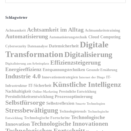
Schlagwörter
Achtsamkeit im Alltag
Achtsamkeit
Achtsamkeitstraining
Automatisierung
Cloud Computing
Automatisierungstechnik
Digitale
Datensicherheit
Cybersecurity
Datenanalyse
Transformation
Digitalisierung
Effizienzsteigerung
Digitalisierung am Arbeitsplatz
Energieeffizienz
Entspannungstechniken
Gesunde Ernährung
Industrie 4.0
Innovationsstrategien
IT-
Internet der Dinge
Künstliche Intelligenz
IT-Sicherheit
Infrastruktur
Nachhaltigkeit
Persönliche Entwicklung
Online-Marketing
Prozessoptimierung
Persönlichkeitsentwicklung
Selbstfürsorge
Selbstreflexion
Smarte Technologien
Stressbewältigung
Technologietrends
Technologische
Technologische
Technologische Fortschritte
Entwicklung
Technologische Innovationen
Innovation
Technologischer Fortschritt