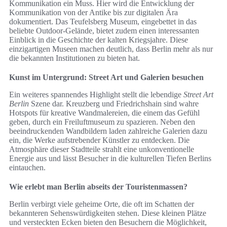
Kommunikation ein Muss. Hier wird die Entwicklung der
Kommunikation von der Antike bis zur digitalen Ära
dokumentiert. Das Teufelsberg Museum, eingebettet in das
beliebte Outdoor-Gelände, bietet zudem einen interessanten
Einblick in die Geschichte der kalten Kriegsjahre. Diese
einzigartigen Museen machen deutlich, dass Berlin mehr als nur
die bekannten Institutionen zu bieten hat.
Kunst im Untergrund: Street Art und Galerien besuchen
Ein weiteres spannendes Highlight stellt die lebendige
Street Art
Berlin
Szene dar. Kreuzberg und Friedrichshain sind wahre
Hotspots für kreative Wandmalereien, die einem das Gefühl
geben, durch ein Freiluftmuseum zu spazieren. Neben den
beeindruckenden Wandbildern laden zahlreiche Galerien dazu
ein, die Werke aufstrebender Künstler zu entdecken. Die
Atmosphäre dieser Stadtteile strahlt eine unkonventionelle
Energie aus und lässt Besucher in die kulturellen Tiefen Berlins
eintauchen.
Wie erlebt man Berlin abseits der Touristenmassen?
Berlin verbirgt viele geheime Orte, die oft im Schatten der
bekannteren Sehenswürdigkeiten stehen. Diese kleinen Plätze
und versteckten Ecken bieten den Besuchern die Möglichkeit,