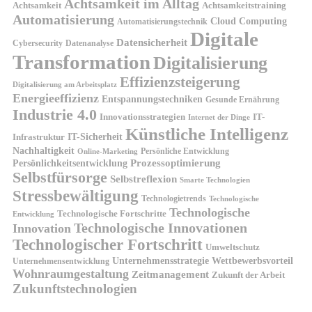
Achtsamkeit im Alltag
Achtsamkeit
Achtsamkeitstraining
Automatisierung
Cloud Computing
Automatisierungstechnik
Digitale
Datensicherheit
Cybersecurity
Datenanalyse
Transformation
Digitalisierung
Effizienzsteigerung
Digitalisierung am Arbeitsplatz
Energieeffizienz
Entspannungstechniken
Gesunde Ernährung
Industrie 4.0
Innovationsstrategien
IT-
Internet der Dinge
Künstliche Intelligenz
IT-Sicherheit
Infrastruktur
Nachhaltigkeit
Persönliche Entwicklung
Online-Marketing
Prozessoptimierung
Persönlichkeitsentwicklung
Selbstfürsorge
Selbstreflexion
Smarte Technologien
Stressbewältigung
Technologietrends
Technologische
Technologische
Technologische Fortschritte
Entwicklung
Technologische Innovationen
Innovation
Technologischer Fortschritt
Umweltschutz
Unternehmensstrategie
Wettbewerbsvorteil
Unternehmensentwicklung
Wohnraumgestaltung
Zeitmanagement
Zukunft der Arbeit
Zukunftstechnologien