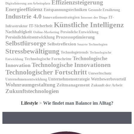
Effizienzsteigerung
Digitalisierung am Arbeitsplatz
Energieeffizienz
Entspannungstechniken
Gesunde Ernährung
Industrie 4.0
Innovationsstrategien
IT-
Internet der Dinge
Künstliche Intelligenz
IT-Sicherheit
Infrastruktur
Nachhaltigkeit
Persönliche Entwicklung
Online-Marketing
Prozessoptimierung
Persönlichkeitsentwicklung
Selbstfürsorge
Selbstreflexion
Smarte Technologien
Stressbewältigung
Technologietrends
Technologische
Technologische
Technologische Fortschritte
Entwicklung
Technologische Innovationen
Innovation
Technologischer Fortschritt
Umweltschutz
Unternehmensstrategie
Wettbewerbsvorteil
Unternehmensentwicklung
Wohnraumgestaltung
Zeitmanagement
Zukunft der Arbeit
Zukunftstechnologien
Lifestyle
>
Wie findet man Balance im Alltag?