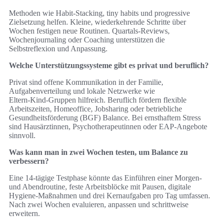
Methoden wie Habit‑Stacking, tiny habits und progressive
Zielsetzung helfen. Kleine, wiederkehrende Schritte über
Wochen festigen neue Routinen. Quartals‑Reviews,
Wochenjournaling oder Coaching unterstützen die
Selbstreflexion und Anpassung.
Welche Unterstützungssysteme gibt es privat und beruflich?
Privat sind offene Kommunikation in der Familie,
Aufgabenverteilung und lokale Netzwerke wie
Eltern‑Kind‑Gruppen hilfreich. Beruflich fördern flexible
Arbeitszeiten, Homeoffice, Jobsharing oder betriebliche
Gesundheitsförderung (BGF) Balance. Bei ernsthaftem Stress
sind Hausärztinnen, Psychotherapeutinnen oder EAP‑Angebote
sinnvoll.
Was kann man in zwei Wochen testen, um Balance zu
verbessern?
Eine 14‑tägige Testphase könnte das Einführen einer Morgen‑
und Abendroutine, feste Arbeitsblöcke mit Pausen, digitale
Hygiene‑Maßnahmen und drei Kernaufgaben pro Tag umfassen.
Nach zwei Wochen evaluieren, anpassen und schrittweise
erweitern.