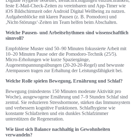
Digitale Hygiene bedeutet, Benachrichtigungen einzuschränken,
feste E‑Mail‑Check‑Zeiten zu vereinbaren und App‑Timer wie
iOS Bildschirmzeit oder Android Digital Wellbeing zu nutzen.
Aufgabenblöcke mit klaren Pausen (z. B. Pomodoro) und
‚Nicht‑Störungs‘‑Zeiten im Team helfen beim Abschalten.
Welche Pausen‑ und Arbeitsrhythmen sind wissenschaftlich
sinnvoll?
Empfohlene Muster sind 50–90 Minuten fokussierte Arbeit mit
10–20 Minuten Pause oder die Pomodoro‑Technik (25/5).
Micro‑Erholungen wie kurze Spaziergänge,
Augenentspannungsübungen (20‑20‑20‑Regel) und bewusste
Atempausen tragen zur Erhaltung der Leistungsfähigkeit bei.
Welche Rolle spielen Bewegung, Ernährung und Schlaf?
Bewegung (mindestens 150 Minuten moderate Aktivität pro
Woche), ausgewogene Ernährung und 7–9 Stunden Schlaf sind
zentral. Sie reduzieren Stresshormone, stärken das Immunsystem
und verbessern kognitive Funktionen. Schlafhygiene wie
konstante Schlafzeiten und ein dunkles Schlafzimmer
unterstützen die Regeneration.
Wie lässt sich Balance nachhaltig in Gewohnheiten
verwandeln?