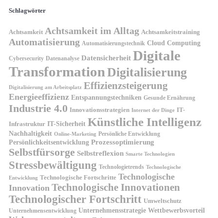
Schlagwörter
Achtsamkeit im Alltag
Achtsamkeit
Achtsamkeitstraining
Automatisierung
Cloud Computing
Automatisierungstechnik
Digitale
Datensicherheit
Cybersecurity
Datenanalyse
Transformation
Digitalisierung
Effizienzsteigerung
Digitalisierung am Arbeitsplatz
Energieeffizienz
Entspannungstechniken
Gesunde Ernährung
Industrie 4.0
Innovationsstrategien
IT-
Internet der Dinge
Künstliche Intelligenz
IT-Sicherheit
Infrastruktur
Nachhaltigkeit
Persönliche Entwicklung
Online-Marketing
Prozessoptimierung
Persönlichkeitsentwicklung
Selbstfürsorge
Selbstreflexion
Smarte Technologien
Stressbewältigung
Technologietrends
Technologische
Technologische
Technologische Fortschritte
Entwicklung
Technologische Innovationen
Innovation
Technologischer Fortschritt
Umweltschutz
Unternehmensstrategie
Wettbewerbsvorteil
Unternehmensentwicklung