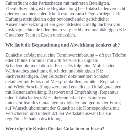
Fahrerflucht oder Parkschäden mit mehreren Beteiligten.
Ebenfalls wichtig ist die Begutachtung bei Totalschadenverdacht
oder wenn unterschiedliche Kostenvoranschläge vorliegen. Bei
Haftungsstreitigkeiten oder bevorstehender gerichtlicher
Auseinandersetzung ist ein gerichtsfestes Unfallgutachten von
hoskfzgutachter.de oder einem vergleichbaren unabhängigen Kfz
Gutachter Team in Essen unerlässlich.
Wie läuft die Begutachtung und Abwicklung konkret ab?
Zunächst erfolgt meist eine Terminvereinbarung – oft per Telefon
oder Online-Formular mit 24h-Service für digitale
Schadendokumentation in Essen. Es folgt eine Mobil- oder
Werkstattbegutachtung durch den unabhängigen Kfz
Sachverständigen. Der Gutachter dokumentiert Schäden
detailliert mit Fotos und Messprotokollen, ermittelt Reparatur-
und Wiederbeschaffungswerte und erstellt das Unfallgutachten
mit Kostenaufstellung, Restwert und Empfehlung (Reparatur
oder Totalschaden). Abschließend erhält der Kunde ein
unterschriftsreifes Gutachten in digitaler und gedruckter Form;
auf Wunsch übernimmt der Gutachter die Korrespondenz mit
Versicherern und unterstützt bei Werkstattauswahl bis zur
regulären Schadenabwicklung.
Wer trägt die Kosten für das Gutachten in Essen?