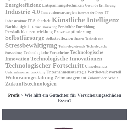
Energieeffizienz
Entspannungstechniken
Gesunde Ernährung
Industrie 4.0
Innovationsstrategien
IT-
Internet der Dinge
Künstliche Intelligenz
IT-Sicherheit
Infrastruktur
Nachhaltigkeit
Persönliche Entwicklung
Online-Marketing
Prozessoptimierung
Persönlichkeitsentwicklung
Selbstfürsorge
Selbstreflexion
Smarte Technologien
Stressbewältigung
Technologietrends
Technologische
Technologische
Technologische Fortschritte
Entwicklung
Technologische Innovationen
Innovation
Technologischer Fortschritt
Umweltschutz
Unternehmensstrategie
Wettbewerbsvorteil
Unternehmensentwicklung
Wohnraumgestaltung
Zeitmanagement
Zukunft der Arbeit
Zukunftstechnologien
Profis
>
Wie hilft ein Gutachter für Versicherungsschäden
Essen?