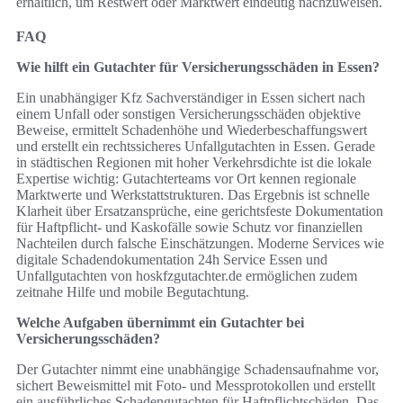
erhältlich, um Restwert oder Marktwert eindeutig nachzuweisen.
FAQ
Wie hilft ein Gutachter für Versicherungsschäden in Essen?
Ein unabhängiger Kfz Sachverständiger in Essen sichert nach
einem Unfall oder sonstigen Versicherungsschäden objektive
Beweise, ermittelt Schadenhöhe und Wiederbeschaffungswert
und erstellt ein rechtssicheres Unfallgutachten in Essen. Gerade
in städtischen Regionen mit hoher Verkehrsdichte ist die lokale
Expertise wichtig: Gutachterteams vor Ort kennen regionale
Marktwerte und Werkstattstrukturen. Das Ergebnis ist schnelle
Klarheit über Ersatzansprüche, eine gerichtsfeste Dokumentation
für Haftpflicht- und Kaskofälle sowie Schutz vor finanziellen
Nachteilen durch falsche Einschätzungen. Moderne Services wie
digitale Schadendokumentation 24h Service Essen und
Unfallgutachten von hoskfzgutachter.de ermöglichen zudem
zeitnahe Hilfe und mobile Begutachtung.
Welche Aufgaben übernimmt ein Gutachter bei
Versicherungsschäden?
Der Gutachter nimmt eine unabhängige Schadensaufnahme vor,
sichert Beweismittel mit Foto- und Messprotokollen und erstellt
ein ausführliches Schadengutachten für Haftpflichtschäden. Das