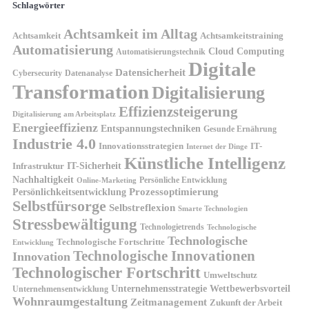
Schlagwörter
Achtsamkeit im Alltag
Achtsamkeit
Achtsamkeitstraining
Automatisierung
Cloud Computing
Automatisierungstechnik
Digitale
Datensicherheit
Cybersecurity
Datenanalyse
Transformation
Digitalisierung
Effizienzsteigerung
Digitalisierung am Arbeitsplatz
Energieeffizienz
Entspannungstechniken
Gesunde Ernährung
Industrie 4.0
Innovationsstrategien
IT-
Internet der Dinge
Künstliche Intelligenz
IT-Sicherheit
Infrastruktur
Nachhaltigkeit
Persönliche Entwicklung
Online-Marketing
Prozessoptimierung
Persönlichkeitsentwicklung
Selbstfürsorge
Selbstreflexion
Smarte Technologien
Stressbewältigung
Technologietrends
Technologische
Technologische
Technologische Fortschritte
Entwicklung
Technologische Innovationen
Innovation
Technologischer Fortschritt
Umweltschutz
Unternehmensstrategie
Wettbewerbsvorteil
Unternehmensentwicklung
Wohnraumgestaltung
Zeitmanagement
Zukunft der Arbeit