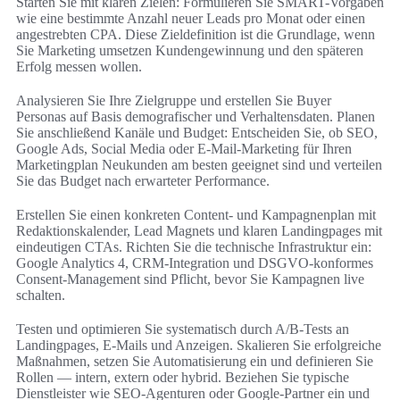
Starten Sie mit klaren Zielen: Formulieren Sie SMART-Vorgaben
wie eine bestimmte Anzahl neuer Leads pro Monat oder einen
angestrebten CPA. Diese Zieldefinition ist die Grundlage, wenn
Sie Marketing umsetzen Kundengewinnung und den späteren
Erfolg messen wollen.
Analysieren Sie Ihre Zielgruppe und erstellen Sie Buyer
Personas auf Basis demografischer und Verhaltensdaten. Planen
Sie anschließend Kanäle und Budget: Entscheiden Sie, ob SEO,
Google Ads, Social Media oder E‑Mail-Marketing für Ihren
Marketingplan Neukunden am besten geeignet sind und verteilen
Sie das Budget nach erwarteter Performance.
Erstellen Sie einen konkreten Content- und Kampagnenplan mit
Redaktionskalender, Lead Magnets und klaren Landingpages mit
eindeutigen CTAs. Richten Sie die technische Infrastruktur ein:
Google Analytics 4, CRM-Integration und DSGVO-konformes
Consent-Management sind Pflicht, bevor Sie Kampagnen live
schalten.
Testen und optimieren Sie systematisch durch A/B-Tests an
Landingpages, E‑Mails und Anzeigen. Skalieren Sie erfolgreiche
Maßnahmen, setzen Sie Automatisierung ein und definieren Sie
Rollen — intern, extern oder hybrid. Beziehen Sie typische
Dienstleister wie SEO-Agenturen oder Google-Partner ein und