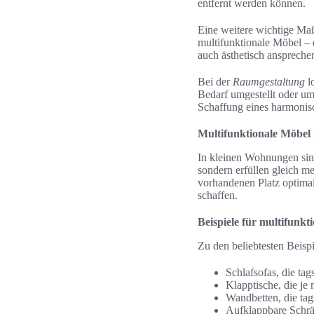
entfernt werden können.
Eine weitere wichtige Ma
multifunktionale Möbel – d
auch ästhetisch anspreche
Bei der
Raumgestaltung
lo
Bedarf umgestellt oder umf
Schaffung eines harmonisc
Multifunktionale Möbel
In kleinen Wohnungen sin
sondern erfüllen gleich
vorhandenen Platz optimal
schaffen.
Beispiele für multifunkt
Zu den beliebtesten Beisp
Schlafsofas, die ta
Klapptische, die je
Wandbetten, die ta
Aufklappbare Schrän