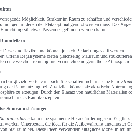
ruktur
rvorragende Möglichkeit, Struktur im Raum zu schaffen und verschiede
 Wohnungen, in denen der Platz optimal genutzt werden muss. Das Angeb
en Einrichtungsstil etwas Passendes gefunden werden kann.
 Raumteilern
 Diese sind flexibel und können je nach Bedarf umgestellt werden.
er: Offene Regalsysteme bieten gleichzeitig Stauraum und strukturier
ffen eine weiche Trennung und vermitteln eine gemütliche Atmosphäre.
n
n bringt viele Vorteile mit sich. Sie schaffen nicht nur eine klare
Struk
ung der Raumnutzung bei. Zusätzlich können sie akustische Abtrennung
phäre zu erzeugen. Durch den Einsatz von natürlichen Materialien 
rmonisch in das Raumkonzept ein.
ative Stauraum-Lösungen
 Stauraum-Ideen
kann eine spannende Herausforderung sein. Es gibt za
hen werden. Unterbetten, die ideal für die Aufbewahrung ungenutzter G
von Stauraum bei. Diese Ideen verwandeln alltägliche Möbel in multif