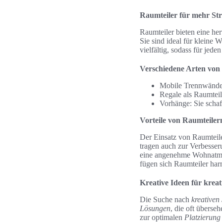
Raumteiler für mehr St
Raumteiler bieten eine he
Sie sind ideal für kleine
vielfältig, sodass für jed
Verschiedene Arten von
Mobile Trennwände:
Regale als Raumteil
Vorhänge: Sie scha
Vorteile von Raumteiler
Der Einsatz von Raumteiler
tragen auch zur Verbesser
eine angenehme Wohnatmos
fügen sich Raumteiler ha
Kreative Ideen für kre
Die Suche nach
kreativen
Lösungen
, die oft überse
zur optimalen
Platzierung