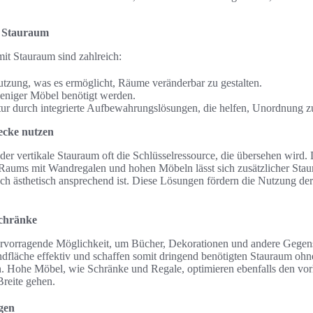
t Stauraum
it Stauraum sind zahlreich:
 Nutzung, was es ermöglicht, Räume veränderbar zu gestalten.
weniger Möbel benötigt werden.
ur durch integrierte Aufbewahrungslösungen, die helfen, Unordnung z
ecke nutzen
er vertikale Stauraum oft die Schlüsselressource, die übersehen wird. D
 Raums mit Wandregalen und hohen Möbeln lässt sich zusätzlicher Staur
uch ästhetisch ansprechend ist. Diese Lösungen fördern die Nutzung de
chränke
ervorragende Möglichkeit, um Bücher, Dekorationen und andere Gegens
ndfläche effektiv und schaffen somit dringend benötigten Stauraum oh
 Hohe Möbel, wie Schränke und Regale, optimieren ebenfalls den vor
Breite gehen.
gen