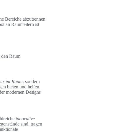
ne Bereiche abzutrennen.
ot an Raumteilern ist
en den Raum.
tur im Raum
, sondern
en bieten und helfen,
oder modernen Designs
hlreiche
innovative
egenstände sind, tragen
unktionale