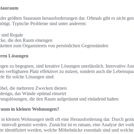
 Stauraum
der größten Stauraum herausforderungen dar. Oftmals gibt es nicht genü
nötigt. Typische Probleme sind unter anderem:
e und Regale
ke, die den Raum einengen
eiten zum Organisieren von persönlichen Gegenständen
eren Lösungen
gen zu begegnen, sind kreative Lösungen unerlässlich. Innovative A
en verfügbaren Platz effektiver zu nutzen, sondern auch die Lebensqual
le für solche Lösungen sind:
öbel, die mehreren Zwecken dienen
design, das Wände optimal einsetzt
ungslösungen, die den Raum aufgeräumt und einladend halten
uraum in kleinen Wohnungen?
in kleinen Wohnungen stellt oft eine Herausforderung dar. Durch gezi
 sinnvoll genutzt werden. Zunächst ist es ratsam, eine Analyse der v
e identifiziert werden, welche Möbelstücke essentials sind und welche 