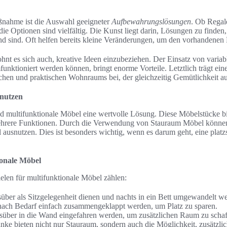
ßnahme ist die Auswahl geeigneter
Aufbewahrungslösungen
. Ob Regal
ie Optionen sind vielfältig. Die Kunst liegt darin, Lösungen zu finden,
nd sind. Oft helfen bereits kleine Veränderungen, um den vorhandenen 
hnt es sich auch, kreative Ideen einzubeziehen. Der Einsatz von variab
unktioniert werden können, bringt enorme Vorteile. Letztlich trägt ein
hen und praktischen Wohnraums bei, der gleichzeitig Gemütlichkeit aus
 nutzen
d multifunktionale Möbel eine wertvolle Lösung. Diese Möbelstücke bi
 mehrere Funktionen. Durch die Verwendung von Stauraum Möbel könn
 ausnutzen. Dies ist besonders wichtig, wenn es darum geht, eine plat
ionale Möbel
ielen für multifunktionale Möbel zählen:
gsüber als Sitzgelegenheit dienen und nachts in ein Bett umgewandelt 
 nach Bedarf einfach zusammengeklappt werden, um Platz zu sparen.
gsüber in die Wand eingefahren werden, um zusätzlichen Raum zu schaf
ke bieten nicht nur Stauraum, sondern auch die Möglichkeit, zusätzl