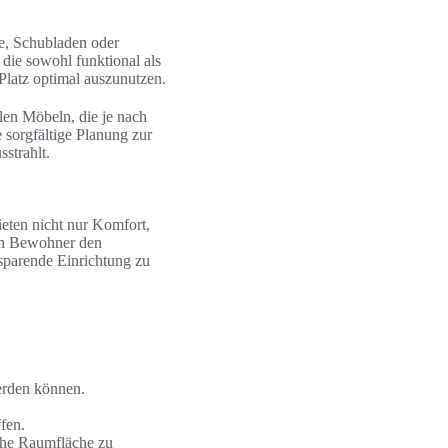
e, Schubladen oder
 die sowohl funktional als
Platz optimal auszunutzen.
len Möbeln, die je nach
e sorgfältige Planung zur
strahlt.
eten nicht nur Komfort,
en Bewohner den
zsparende Einrichtung zu
werden können.
fen.
iche Raumfläche zu