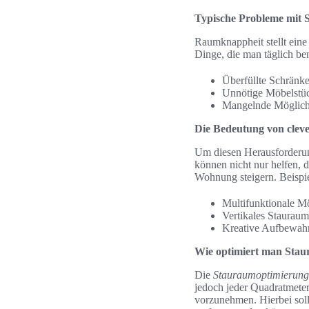
Typische Probleme mit
Raumknappheit stellt eine 
Dinge, die man täglich be
Überfüllte Schränk
Unnötige Möbelstüc
Mangelnde Möglichk
Die Bedeutung von clev
Um diesen Herausforderun
können nicht nur helfen, d
Wohnung steigern. Beispie
Multifunktionale M
Vertikales Stauraum
Kreative Aufbewahr
Wie optimiert man Sta
Die
Stauraumoptimierung
jedoch jeder Quadratmeter
vorzunehmen. Hierbei sollt