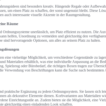
rungsideen sind besonders kreativ. Hängende Regale oder Aufbewahr
sen, um einen Platz zu schaffen, der sonst ungenutzt bleibt. Diese Lös
en auch interessante visuelle Akzente in der Raumgestaltung.
leine Räume
 Ordnungssysteme unerlässlich, um Platz effizient zu nutzen. Die Aus
nn helfen, Unordnung zu vermeiden und gleichzeitig den verfügbare
e sind hervorragende Optionen, um alles an seinem Platz zu halten.
ngslösungen
 eine vielseitige Möglichkeit, um verschiedene Gegenstände zu lagern
und Materialien erhältlich, was eine individuelle Anpassung an die Be
g, Spielzeug oder Bürobedarf, die richtigen Boxen tragen zur Übersicht
 die Verwendung von Beschriftungen kann die Suche nach bestimmten A
 und praktische Ergänzung zu jedem Ordnungssystem. Sie lassen sich lei
nnen als dekorative Elemente dienen. Korbvarianten aus Materialien w
iedene Einrichtungsstile an. Zudem bieten sie die Möglichkeit, eine Vi
e gleichzeitig einen einladenden Look schaffen.