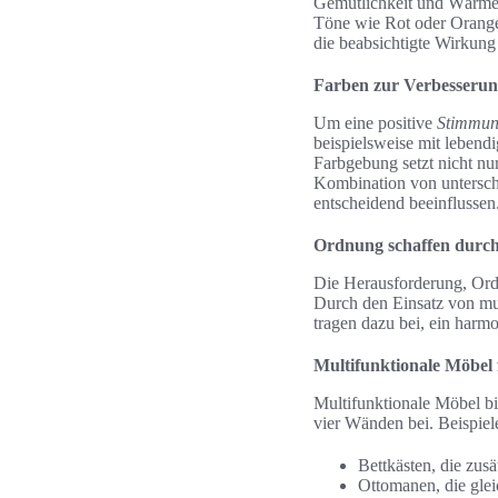
Gemütlichkeit und Wärme
Töne wie Rot oder Orange 
die beabsichtigte Wirkung 
Farben zur Verbesserun
Um eine positive
Stimmu
beispielsweise mit lebend
Farbgebung setzt nicht nur
Kombination von untersch
entscheidend beeinflussen
Ordnung schaffen durch
Die Herausforderung, Ord
Durch den Einsatz von mu
tragen dazu bei, ein harm
Multifunktionale Möbel
Multifunktionale Möbel bi
vier Wänden bei. Beispiele
Bettkästen, die zus
Ottomanen, die glei