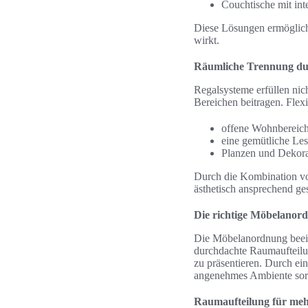
Couchtische mit int
Diese Lösungen ermöglich
wirkt.
Räumliche Trennung du
Regalsysteme erfüllen nic
Bereichen beitragen. Flex
offene Wohnbereiche
eine gemütliche Les
Planzen und Dekora
Durch die Kombination vo
ästhetisch ansprechend ges
Die richtige Möbelanor
Die Möbelanordnung beein
durchdachte Raumaufteilun
zu präsentieren. Durch e
angenehmes Ambiente sor
Raumaufteilung für meh