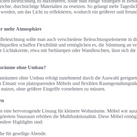
ichen Beleuchtung zu maximieren, sollte man einige Strategien in Betrac
ichte, durchsichtige Materialien zu ersetzen. So gelangt mehr Tagesli
 werden, um das Licht zu reflektieren, wodurch ein größerer und freun
für mehr Atmosphäre
n Beleuchtung sollte man auch verschiedene Beleuchtungselemente in di
htquellen schaffen Flexibilität und ermöglichen es, die Stimmung an v
te Lichtakzente, etwa mit Stehlampen oder Wandleuchten, lässt sich d
hnräume ohne Umbau?
nräumen ohne Umbau erfolgt zunehmend durch die Auswahl geeignet
Einsatz von platzsparenden Möbeln und flexiblen Raumgestaltungsidee
 nutzen, ohne größere Eingriffe vornehmen zu müssen.
en
en eine hervorragende Lösung für kleinere Wohnräume. Möbel wie ausz
egriertem Stauraum erhöhen die Multifunktionalität. Diese Möbel ermö
ondere Highlights sind:
he für gesellige Abende.