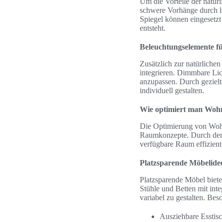
Um die Vorteile der natürl
schwere Vorhänge durch le
Spiegel können eingesetzt
entsteht.
Beleuchtungselemente 
Zusätzlich zur natürliche
integrieren. Dimmbare Lic
anzupassen. Durch geziel
individuell gestalten.
Wie optimiert man Wo
Die Optimierung von Woh
Raumkonzepte. Durch den 
verfügbare Raum effizient
Platzsparende Möbelide
Platzsparende Möbel biet
Stühle und Betten mit int
variabel zu gestalten. Bes
Ausziehbare Esstisc