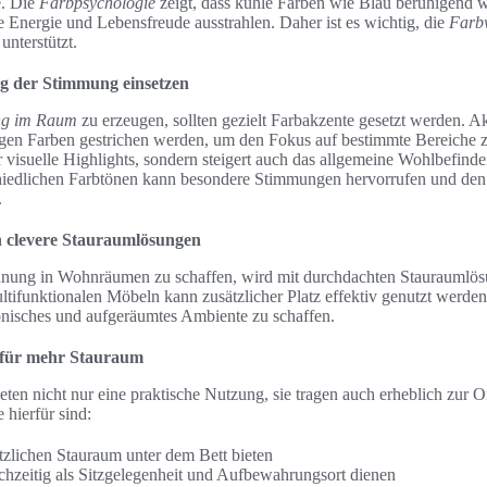
. Die
Farbpsychologie
zeigt, dass kühle Farben wie Blau beruhigend
Energie und Lebensfreude ausstrahlen. Daher ist es wichtig, die
Farb
unterstützt.
g der Stimmung einsetzen
ng im Raum
zu erzeugen, sollten gezielt Farbakzente gesetzt werden.
igen Farben gestrichen werden, um den Fokus auf bestimmte Bereiche z
 visuelle Highlights, sondern steigert auch das allgemeine Wohlbefinde
iedlichen Farbtönen kann besondere Stimmungen hervorrufen und den
.
 clevere Stauraumlösungen
nung in Wohnräumen zu schaffen, wird mit durchdachten Stauraumlösu
ltifunktionalen Möbeln kann zusätzlicher Platz effektiv genutzt wer
onisches und aufgeräumtes Ambiente zu schaffen.
 für mehr Stauraum
eten nicht nur eine praktische Nutzung, sie tragen auch erheblich zur 
 hierfür sind:
ätzlichen Stauraum unter dem Bett bieten
chzeitig als Sitzgelegenheit und Aufbewahrungsort dienen