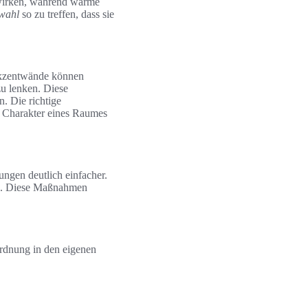
 wirken, während warme
wahl
so zu treffen, dass sie
 Akzentwände können
u lenken. Diese
n. Die richtige
 Charakter eines Raumes
ngen deutlich einfacher.
den. Diese Maßnahmen
Ordnung in den eigenen