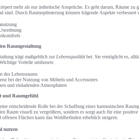
örpert mehr als nur ästhetische Ansprüche. Es geht darum, Räume zu ge
dend sind. Durch Raumoptimierung können folgende Aspekte verbessert 
mnutzung
 Unordnung
hnkomforts
ellen Raumgestaltung
taltung trägt maßgeblich zur
Lebensqualität
bei. Sie ermöglicht es, all
 Wichtige Vorteile umfassen:
on des Lebensraums
ienz bei der Nutzung von Möbeln und Accessoires
nen und einladenden Atmosphären
ht und Raumgefühl
t eine entscheidende Rolle bei der Schaffung eines harmonischen Raumg
 den Raum visuell zu vergrößern, sondern es sorgt auch für eine positiv
 offenen Flächen kann das Wohlbefinden erheblich steigern.
al nutzen