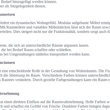
i Bedarf hinzugefügt werden können.
ber als Sitzgelegenheit dienen.
 umsetzen
fördert ein dynamisches Wohngefühl. Modular aufgebaute Möbel ermög
 Mit Raumteilern und variablen Möbelstücken lässt sich der Raum sowoh
rteilen. Dies steigert nicht nur die Funktionalität, sondern sorgt auch 
me, die sich an unterschiedliche Räume anpassen lassen.
, die bei Bedarf Raum schaffen oder schließen.
as bei Umgestaltungen mühelos transportiert werden kann.
hnräumen
lt eine entscheidende Rolle in der Gestaltung von Wohnräumen. Die
Fa
ch die
Stimmung im Raum
. Verschiedene Farben können unterschiedli
Raumes verändern. Durch gezielte Farbgestaltungen kann ein Raum e
hrnehmung
at einen direkten Einfluss auf die Raumwahrnehmung. Helle Farben wi
ch und schaffen ein Gefühl von Frische. Dunklere Farben bringen dage