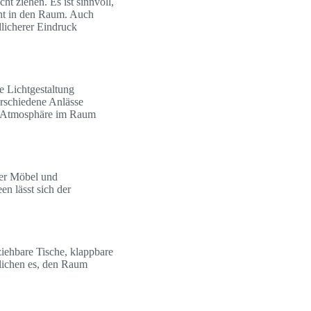
ht ziehen. Es ist sinnvoll,
cht in den Raum. Auch
dlicherer Eindruck
e Lichtgestaltung
erschiedene Anlässe
ie Atmosphäre im Raum
er Möbel und
n lässt sich der
iehbare Tische, klappbare
glichen es, den Raum