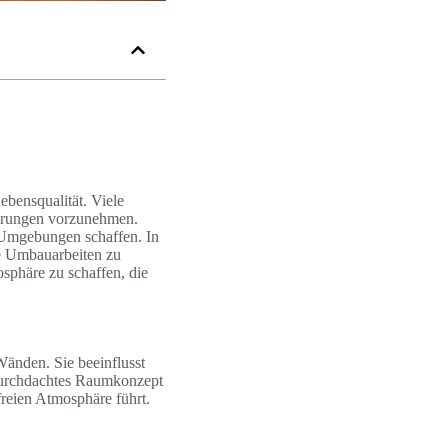
bensqualität. Viele
erungen vorzunehmen.
 Umgebungen schaffen. In
ne Umbauarbeiten zu
sphäre zu schaffen, die
Wänden. Sie beeinflusst
urchdachtes Raumkonzept
freien Atmosphäre führt.