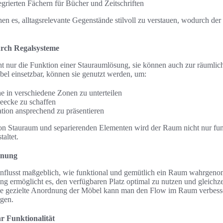
egrierten Fächern für Bücher und Zeitschriften
en es, alltagsrelevante Gegenstände stilvoll zu verstauen, wodurch d
rch Regalsysteme
ht nur die Funktion einer Stauraumlösung, sie können auch zur räumli
ibel einsetzbar, können sie genutzt werden, um:
 in verschiedene Zonen zu unterteilen
eecke zu schaffen
tion ansprechend zu präsentieren
n Stauraum und separierenden Elementen wird der Raum nicht nur fun
taltet.
dnung
flusst maßgeblich, wie funktional und gemütlich ein Raum wahrgen
g ermöglicht es, den verfügbaren Platz optimal zu nutzen und gleichzei
ine gezielte Anordnung der Möbel kann man den Flow im Raum verbesse
gen.
r Funktionalität