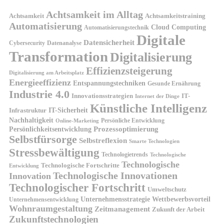
Achtsamkeit im Alltag
Achtsamkeit
Achtsamkeitstraining
Automatisierung
Cloud Computing
Automatisierungstechnik
Digitale
Datensicherheit
Cybersecurity
Datenanalyse
Transformation
Digitalisierung
Effizienzsteigerung
Digitalisierung am Arbeitsplatz
Energieeffizienz
Entspannungstechniken
Gesunde Ernährung
Industrie 4.0
Innovationsstrategien
IT-
Internet der Dinge
Künstliche Intelligenz
IT-Sicherheit
Infrastruktur
Nachhaltigkeit
Persönliche Entwicklung
Online-Marketing
Prozessoptimierung
Persönlichkeitsentwicklung
Selbstfürsorge
Selbstreflexion
Smarte Technologien
Stressbewältigung
Technologietrends
Technologische
Technologische
Technologische Fortschritte
Entwicklung
Technologische Innovationen
Innovation
Technologischer Fortschritt
Umweltschutz
Unternehmensstrategie
Wettbewerbsvorteil
Unternehmensentwicklung
Wohnraumgestaltung
Zeitmanagement
Zukunft der Arbeit
Zukunftstechnologien