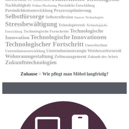
Nachhaltigkeit
Persönliche Entwicklung
Online-Marketing
Prozessoptimierung
Persönlichkeitsentwicklung
Selbstfürsorge
Selbstreflexion
Smarte Technologien
Stressbewältigung
Technologietrends
Technologische
Technologische
Technologische Fortschritte
Entwicklung
Technologische Innovationen
Innovation
Technologischer Fortschritt
Umweltschutz
Unternehmensstrategie
Wettbewerbsvorteil
Unternehmensentwicklung
Wohnraumgestaltung
Zeitmanagement
Zukunft der Arbeit
Zukunftstechnologien
Zuhause
>
Wie pflegt man Möbel langfristig?