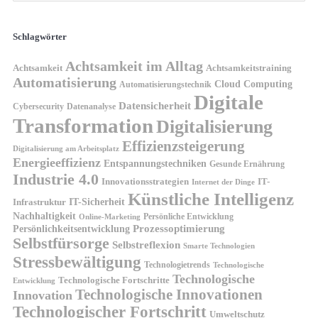
Schlagwörter
Achtsamkeit im Alltag
Achtsamkeit
Achtsamkeitstraining
Automatisierung
Cloud Computing
Automatisierungstechnik
Digitale
Datensicherheit
Cybersecurity
Datenanalyse
Transformation
Digitalisierung
Effizienzsteigerung
Digitalisierung am Arbeitsplatz
Energieeffizienz
Entspannungstechniken
Gesunde Ernährung
Industrie 4.0
Innovationsstrategien
IT-
Internet der Dinge
Künstliche Intelligenz
IT-Sicherheit
Infrastruktur
Nachhaltigkeit
Persönliche Entwicklung
Online-Marketing
Prozessoptimierung
Persönlichkeitsentwicklung
Selbstfürsorge
Selbstreflexion
Smarte Technologien
Stressbewältigung
Technologietrends
Technologische
Technologische
Technologische Fortschritte
Entwicklung
Technologische Innovationen
Innovation
Technologischer Fortschritt
Umweltschutz