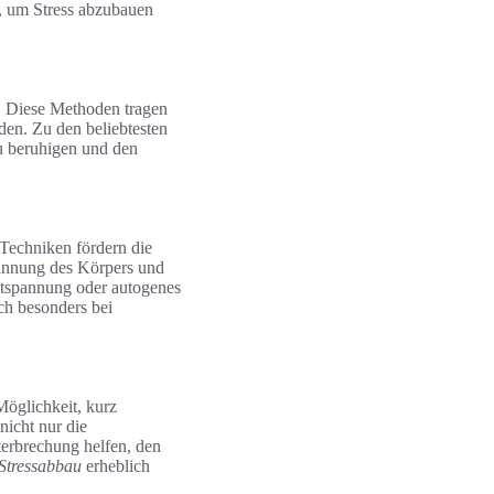
d, um Stress abzubauen
. Diese Methoden tragen
den. Zu den beliebtesten
u beruhigen und den
Techniken fördern die
pannung des Körpers und
ntspannung oder autogenes
ch besonders bei
Möglichkeit, kurz
nicht nur die
terbrechung helfen, den
Stressabbau
erheblich