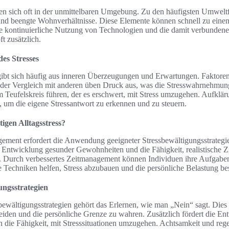
den sich oft in der unmittelbaren Umgebung. Zu den häufigsten Umwelt
 und beengte Wohnverhältnisse. Diese Elemente können schnell zu ein
 kontinuierliche Nutzung von Technologien und die damit verbundene 
ft zusätzlich.
es Stresses
gibt sich häufig aus inneren Überzeugungen und Erwartungen. Faktoren
 der Vergleich mit anderen üben Druck aus, was die Stresswahrnehmung
 Teufelskreis führen, der es erschwert, mit Stress umzugehen. Aufklär
e, um die eigene Stressantwort zu erkennen und zu steuern.
igen Alltagsstress?
gement erfordert die Anwendung geeigneter Stressbewältigungsstrategie
Entwicklung gesunder Gewohnheiten und die Fähigkeit, realistische Zie
le. Durch verbessertes Zeitmanagement können Individuen ihre Aufgaben
e Techniken helfen, Stress abzubauen und die persönliche Belastung be
ungsstrategien
bewältigungsstrategien gehört das Erlernen, wie man „Nein“ sagt. Dies
iden und die persönliche Grenze zu wahren. Zusätzlich fördert die En
 die Fähigkeit, mit Stresssituationen umzugehen. Achtsamkeit und reg