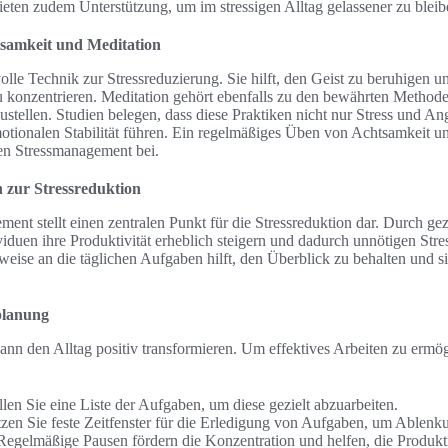
ieten zudem Unterstützung, um im stressigen Alltag gelassener zu bleib
samkeit und Meditation
olle Technik zur Stressreduzierung. Sie hilft, den Geist zu beruhigen u
konzentrieren. Meditation gehört ebenfalls zu den bewährten Methode
stellen. Studien belegen, dass diese Praktiken nicht nur Stress und An
motionalen Stabilität führen. Ein regelmäßiges Üben von Achtsamkeit un
en Stressmanagement bei.
n zur Stressreduktion
ment stellt einen zentralen Punkt für die Stressreduktion dar. Durch ge
iduen ihre Produktivität erheblich steigern und dadurch unnötigen Stre
ise an die täglichen Aufgaben hilft, den Überblick zu behalten und si
planung
kann den Alltag positiv transformieren. Um effektives Arbeiten zu ermö
llen Sie eine Liste der Aufgaben, um diese gezielt abzuarbeiten.
zen Sie feste Zeitfenster für die Erledigung von Aufgaben, um Ablenk
egelmäßige Pausen fördern die Konzentration und helfen, die Produktiv