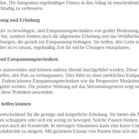
en. Die Integration regelmäßiger Fitness in den Alltag ist entscheiden
hhaltig zu verbessern.
nung und Erholung
ektiv zu bewältigen, sind Entspannungstechniken von großer Bedeutung
 bei, sondern fördern auch die allgemeine Erholung und das Wohlbefin
ngen, die gezielt zur Entspannung beitragen. Sie helfen, den Geist z
er ist es ratsam, regelmäßig Zeit für solche Übungen einzuplanen.
 und Entspannungstechniken
 anzuwenden und können nahezu überall durchgeführt werden. Diese 
lfen, den Puls zu verlangsamen. Dies führt zu einer merklichen Ents
au. Zudem können Entspannungstechniken wie die Progressive Muskele
egriert werden. Die positive Wirkung auf das
Stressmanagement
zeigt si
 diese Praktiken anwenden.
 helfen können
ntscheidend für die geistige und körperliche Erholung. Sie bieten die 
t zu schnappen oder sich ein wenig zu bewegen. Solche
Pausen
fördern 
enen auch der Kreativität. In stressigen Situationen kann eine kurze Un
oduktivität zu steigern. Mit gezieltem Einsatz von Pausen lässt sich der