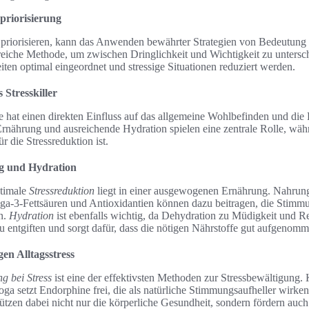
priorisierung
priorisieren, kann das Anwenden bewährter Strategien von Bedeutung 
lfreiche Methode, um zwischen Dringlichkeit und Wichtigkeit zu untersc
iten optimal eingeordnet und stressige Situationen reduziert werden.
Stresskiller
hat einen direkten Einfluss auf das allgemeine Wohlbefinden und die F
rnährung und ausreichende Hydration spielen eine zentrale Rolle, wä
 die Stressreduktion ist.
g und Hydration
ptimale
Stressreduktion
liegt in einer ausgewogenen Ernährung. Nahrung
a-3-Fettsäuren und Antioxidantien können dazu beitragen, die Stimmun
n.
Hydration
ist ebenfalls wichtig, da Dehydration zu Müdigkeit und Re
zu entgiften und sorgt dafür, dass die nötigen Nährstoffe gut aufgenom
n Alltagsstress
 bei Stress
ist eine der effektivsten Methoden zur Stressbewältigung. 
ga setzt Endorphine frei, die als natürliche Stimmungsaufheller wirke
ützen dabei nicht nur die körperliche Gesundheit, sondern fördern auch