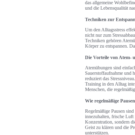
das allgemeine Wohlbefind
und die Lebensqualität nac
Techniken zur Entspan
Um den Alltagsstress eff
nicht nur zum Stressabbau
Techniken gehören Atemübu
Körper zu entspannen. Dah
Die Vorteile von Atem-
Atemübungen sind einfach
Sauerstoffaufnahme und he
reduziert das Stressnive
Training in den Alltag int
Menschen, die regelmäßig
Wie regelmäßige Pausen
Regelmäßige Pausen sind e
innezuhalten, frische Luf
Konzentration, sondern di
Geist zu klären und die Pr
unterstützen.