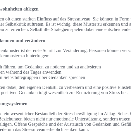
wohnheiten ablegen
 oft einen starken Einfluss auf das Stressniveau. Sie können in Form 
 Selbstkritik auftreten. Es ist wichtig, diese Muster zu erkennen und 
au zu erreichen. Selbsthilfe-Strategien spielen dabei eine entscheidende
rkennen und verändern
nkmuster ist der erste Schritt zur Veränderung. Personen können ver
enmuster zu hinterfragen:
 führen, um Gedanken zu notieren und zu analysieren
onen während des Tages anwenden
in Selbsthilfegruppen über Gedanken sprechen
en dabei, den eigenen Denkstil zu verbessern und eine positive Einstel
u positiven Gedanken trägt wesentlich zur Reduzierung von Stress bei.
tzungssystemen
d ein wesentlicher Bestandteil der Stressbewältigung im Alltag. Sei es 
Beziehungen bieten nicht nur emotionale Unterstützung, sondern tragen 
wältigen. Offene Gespräche und der Austausch von Gedanken und Gefüh
ederum das Stressniveau erheblich senken kann.