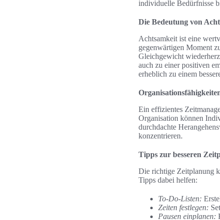
individuelle Bedürfnisse b
Die Bedeutung von Acht
Achtsamkeit ist eine wertv
gegenwärtigen Moment zu 
Gleichgewicht wiederherzu
auch zu einer positiven e
erheblich zu einem besser
Organisationsfähigkeite
Ein effizientes Zeitmanage
Organisation können Indiv
durchdachte Herangehenswe
konzentrieren.
Tipps zur besseren Zeit
Die richtige Zeitplanung 
Tipps dabei helfen:
To-Do-Listen:
Erste
Zeiten festlegen:
Set
Pausen einplanen:
R