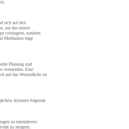
en.
nd sich auf den
n, um das innere
gst verringern, sondern
d Meditation trägt
zielte Planung und
ss vermeiden. Eine
ch auf das Wesentliche zu
glichen, könnten folgende
ungen zu minimieren.
ität zu steigern.