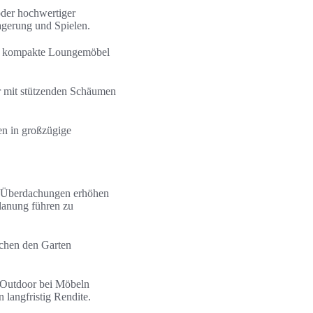
oder hochwertiger
Lagerung und Spielen.
nd kompakte Loungemöbel
er mit stützenden Schäumen
en in großzügige
nd Überdachungen erhöhen
Planung führen zu
chen den Garten
 Outdoor bei Möbeln
 langfristig Rendite.