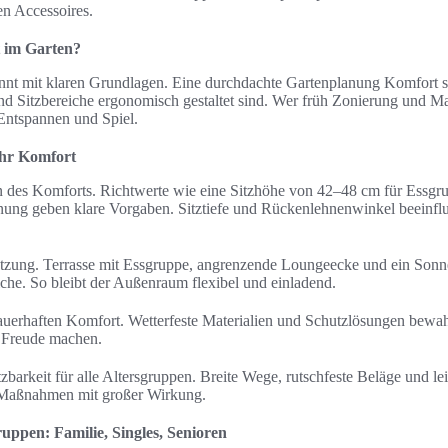
en Accessoires.
t im Garten?
nnt mit klaren Grundlagen. Eine durchdachte Gartenplanung Komfort so
nd Sitzbereiche ergonomisch gestaltet sind. Wer früh Zonierung und Mat
Entspannen und Spiel.
ehr Komfort
 des Komforts. Richtwerte wie eine Sitzhöhe von 42–48 cm für Essgru
nung geben klare Vorgaben. Sitztiefe und Rückenlehnenwinkel beeinf
Nutzung. Terrasse mit Essgruppe, angrenzende Loungeecke und ein Son
iche. So bleibt der Außenraum flexibel und einladend.
 dauerhaften Komfort. Wetterfeste Materialien und Schutzlösungen bewa
r Freude machen.
tzbarkeit für alle Altersgruppen. Breite Wege, rutschfeste Beläge und le
e Maßnahmen mit großer Wirkung.
ppen: Familie, Singles, Senioren