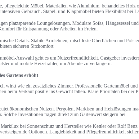
te, pflegeleichte Möbel. Materialien wie Aluminium, behandeltes Holz 
r intensiven Gebrauch. Stapel- und Klappmöbel bieten Flexibilität bei 
zugen platzsparende Loungelösungen. Modulare Sofas, Hängesessel u
omfort für Entspannung oder Arbeiten im Freien.
ische Details. Stabile Armlehnen, rutschfeste Oberflächen und Polst
bieten sicheren Sitzkomfort.
nmöbel-Auswahl geht es um Nutzerfreundlichkeit. Gastgeber investier
olster und mobile Heizstrahler, um Abende zu verlängern.
es Gartens erhöht
ich wirkt wie ein zusätzliches Zimmer. Professionelle Gartenmöbel u
en beim Verkauf positiv ins Gewicht fallen. Klare Prioritäten bei der 
eutet ökonomischen Nutzen. Pergolen, Markisen und Heizlösungen ma
. Solche Investitionen tragen direkt zum Gartenwert steigern bei.
arkilux bei Sonnenschutz und Hersteller wie Kettler oder Rolf Benz
wertsteigernde Optionen. Langlebigkeit und Pflegefreundlichkeit sichern