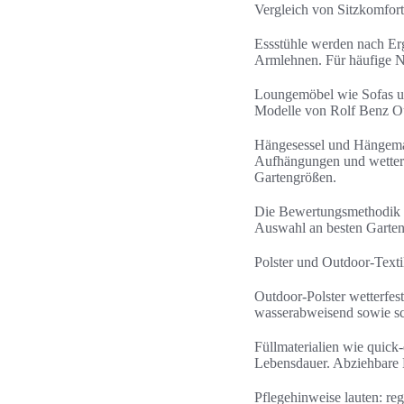
Vergleich von Sitzkomfor
Essstühle werden nach Erg
Armlehnen. Für häufige N
Loungemöbel wie Sofas und
Modelle von Rolf Benz Ou
Hängesessel und Hängemat
Aufhängungen und wetterb
Gartengrößen.
Die Bewertungsmethodik um
Auswahl an besten Garten
Polster und Outdoor-Textil
Outdoor-Polster wetterfes
wasserabweisend sowie sch
Füllmaterialien wie quick
Lebensdauer. Abziehbare 
Pflegehinweise lauten: re