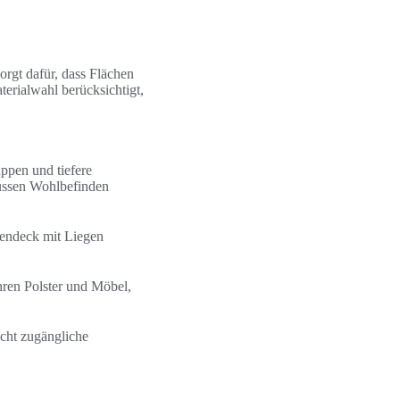
rgt dafür, dass Flächen
erialwahl berücksichtigt,
ppen und tiefere
lussen Wohlbefinden
nendeck mit Liegen
hren Polster und Möbel,
icht zugängliche