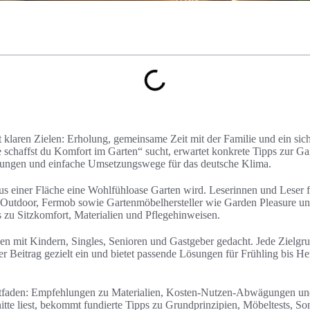
 klaren Zielen: Erholung, gemeinsame Zeit mit der Familie und ein sic
schaffst du Komfort im Garten“ sucht, erwartet konkrete Tipps zur Ga
ungen und einfache Umsetzungswege für das deutsche Klima.
 aus einer Fläche eine Wohlfühloase Garten wird. Leserinnen und Leser 
 Outdoor, Fermob sowie Gartenmöbelhersteller wie Garden Pleasure u
s zu Sitzkomfort, Materialien und Pflegehinweisen.
lien mit Kindern, Singles, Senioren und Gastgeber gedacht. Jede Zielg
er Beitrag gezielt ein und bietet passende Lösungen für Frühling bis H
Leitfaden: Empfehlungen zu Materialien, Kosten-Nutzen-Abwägungen und
tte liest, bekommt fundierte Tipps zu Grundprinzipien, Möbeltests, So