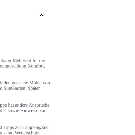
htbarer Mehrwert für die
rtengestaltung Komfort,
finden getestete Möbel von
nd SunGarden. Später
ruppe hat andere Ansprüche
erbst sowie Hinweise zur
 Tipps zur Langlebigkeit.
nn- und Wetterschutz,