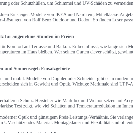
gerung oder Schutzhüllen, um Schimmel und UV-Schäden zu vermeiden
rdnen Einsteiger-Modelle von IKEA und Nardi ein, Mittelklasse-Angeb
-Lösungen von Rolf Benz Outdoor und Dedon. So finden Leser passe
tz für angenehme Stunden im Freien
für Komfort auf Terrasse und Balkon. Er beeinflusst, wie lange sich 
peraturen im Haus bleiben. Wer seinen Garten clever schützt, gewinnt
n und Sonnensegel: Einsatzgebiete
el und mobil. Modelle von Doppler oder Schneider gibt es in runden 
erscheiden sich in Gewicht und Optik. Wichtige Merkmale sind UPF-An
erhafteren Schutz. Hersteller wie Markilux und Weinor setzen auf Acry
Markise Test zeigt, wie viel Schatten und Temperaturreduktion im Innen
oderner Optik und günstigem Preis-Leistungs-Verhältnis. Sie verlange
n UV-schützendes Material. Montagedauer und Flexibilität sind oft ent