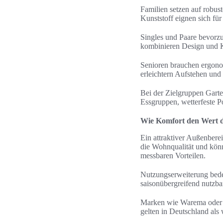
Familien setzen auf robus
Kunststoff eignen sich fü
Singles und Paare bevor
kombinieren Design und K
Senioren brauchen ergonom
erleichtern Aufstehen und 
Bei der Zielgruppen Garte
Essgruppen, wetterfeste P
Wie Komfort den Wert d
Ein attraktiver Außenbere
die Wohnqualität und könn
messbaren Vorteilen.
Nutzungserweiterung bed
saisonübergreifend nutzbar
Marken wie Warema oder M
gelten in Deutschland als 