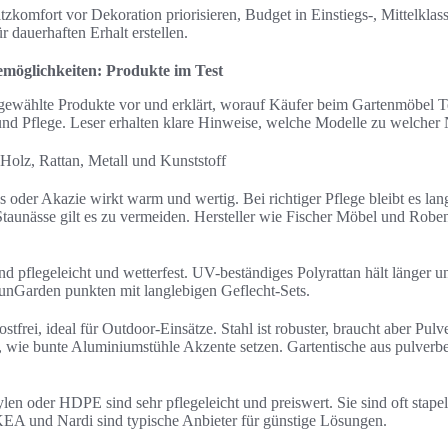
itzkomfort vor Dekoration priorisieren, Budget in Einstiegs-, Mittelkl
r dauerhaften Erhalt erstellen.
möglichkeiten: Produkte im Test
usgewählte Produkte vor und erklärt, worauf Käufer beim Gartenmöbel Te
nd Pflege. Leser erhalten klare Hinweise, welche Modelle zu welcher
Holz, Rattan, Metall und Kunststoff
oder Akazie wirkt warm und wertig. Bei richtiger Pflege bleibt es lange
aunässe gilt es zu vermeiden. Hersteller wie Fischer Möbel und Roben
nd pflegeleicht und wetterfest. UV-beständiges Polyrattan hält länger un
unGarden punkten mit langlebigen Geflecht-Sets.
ostfrei, ideal für Outdoor-Einsätze. Stahl ist robuster, braucht aber Pul
 wie bunte Aluminiumstühle Akzente setzen. Gartentische aus pulverbe
len oder HDPE sind sehr pflegeleicht und preiswert. Sie sind oft stape
KEA und Nardi sind typische Anbieter für günstige Lösungen.