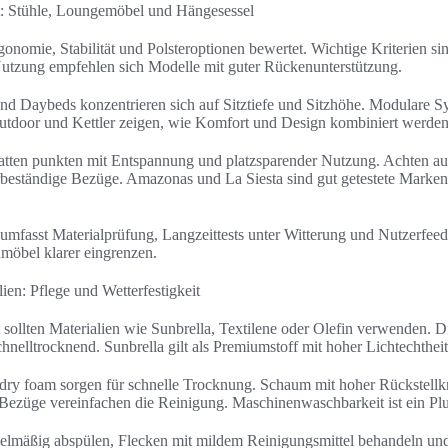
t: Stühle, Loungemöbel und Hängesessel
onomie, Stabilität und Polsteroptionen bewertet. Wichtige Kriterien si
utzung empfehlen sich Modelle mit guter Rückenunterstützung.
 Daybeds konzentrieren sich auf Sitztiefe und Sitzhöhe. Modulare Syst
tdoor und Kettler zeigen, wie Komfort und Design kombiniert werden
ten punkten mit Entspannung und platzsparender Nutzung. Achten auf
eständige Bezüge. Amazonas und La Siesta sind gut getestete Marken
fasst Materialprüfung, Langzeittests unter Witterung und Nutzerfeedb
möbel klarer eingrenzen.
ien: Pflege und Wetterfestigkeit
t sollten Materialien wie Sunbrella, Textilene oder Olefin verwenden. 
nelltrocknend. Sunbrella gilt als Premiumstoff mit hoher Lichtechtheit
-dry foam sorgen für schnelle Trocknung. Schaum mit hoher Rückstellkr
Bezüge vereinfachen die Reinigung. Maschinenwaschbarkeit ist ein Plu
gelmäßig abspülen, Flecken mit mildem Reinigungsmittel behandeln und