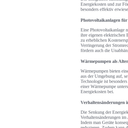
Energiekosten und zur För
besonders effektiv erwie
Photovoltaikanlagen fü
Eine Photovoltaikanlage n
ihre eigenen elektrischen
zu erheblichen Kostenersp
Verringerung der Stromrec
fördern auch die Unabhäng
Wärmepumpen als Alter
Wärmepumpen bieten eine 
aus der Umgebung auf, sei
Technologie ist besonders
einer Wärmepumpe unterstü
Energiekosten bei.
Verhaltensänderungen i
Die Senkung der Energiek
Verhaltensänderungen im 
Indem man Geräte konseque
reduzieren. Zudem kann da