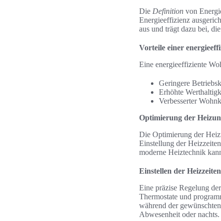
Die
Definition
von Energie
Energieeffizienz ausgericht
aus und trägt dazu bei, di
Vorteile einer energiee
Eine energieeffiziente Wo
Geringere Betriebsk
Erhöhte Werthaltigke
Verbesserter Wohnk
Optimierung der Heizun
Die Optimierung der Heizu
Einstellung der Heizzeite
moderne Heiztechnik kann
Einstellen der Heizzeiten
Eine präzise Regelung der 
Thermostate und programm
während der gewünschten Z
Abwesenheit oder nachts.