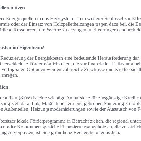
llen nutzen
ver Energiequellen in das Heizsystem ist ein weiterer Schlüssel zur Effi
rmie oder der Einsatz von Holzpelletheizungen tragen dazu bei, die Be
ürliche Ressourcen, um Wärme zu erzeugen, und verringern dadurch 
osten im Eigenheim?
ie Reduzierung der Energiekosten eine bedeutende Herausforderung dar.
i verschiedene Fördermöglichkeiten, die zur finanziellen Entlastung be
 verfügbaren Optionen werden zahlreiche Zuschüsse und Kredite sicht
 anregen.
üfen
eraufbau (KfW) ist eine wichtige Anlaufstelle für zinsgünstige Kredite 
ützung zielt darauf ab, Maßnahmen zur energetischen Sanierung zu förd
 Außenteilen, Heizungsmodernisierungen sowie der Austausch von Fe
esitzer lokale Förderprogramme in Betracht ziehen, die regional unters
ken oder Kommunen spezielle Finanzierungsangebote an, die zusätzlich
g zu verpassen, ist eine gründliche Recherche unerlässlich.