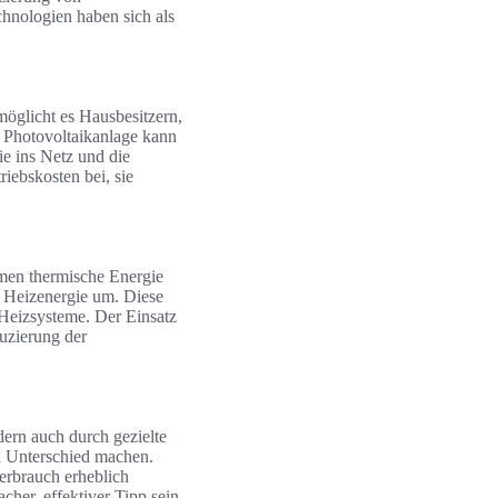
hnologien haben sich als
möglicht es Hausbesitzern,
r Photovoltaikanlage kann
ie ins Netz und die
iebskosten bei, sie
men thermische Energie
n Heizenergie um. Diese
 Heizsysteme. Der Einsatz
uzierung der
ern auch durch gezielte
n Unterschied machen.
erbrauch erheblich
her, effektiver Tipp sein,