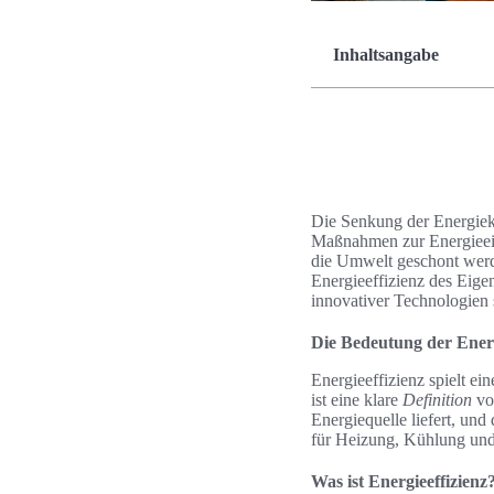
Inhaltsangabe
Die Senkung der Energieko
Maßnahmen zur Energieein
die Umwelt geschont werden
Energieeffizienz des Eige
innovativer Technologien 
Die Bedeutung der Energ
Energieeffizienz spielt e
ist eine klare
Definition
von
Energiequelle liefert, un
für Heizung, Kühlung un
Was ist Energieeffizienz