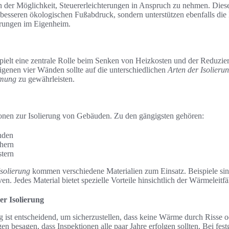
t in der Möglichkeit, Steuererleichterungen in Anspruch zu nehmen. D
 besseren ökologischen Fußabdruck, sondern unterstützen ebenfalls d
rungen im Eigenheim.
 spielt eine zentrale Rolle beim Senken von Heizkosten und der Reduzi
eigenen vier Wänden sollte auf die unterschiedlichen
Arten der Isolieru
mung
zu gewährleisten.
ionen zur Isolierung von Gebäuden. Zu den gängigsten gehören:
nden
hern
tern
Isolierung
kommen verschiedene Materialien zum Einsatz. Beispiele sin
en. Jedes Material bietet spezielle Vorteile hinsichtlich der Wärmeleitf
r Isolierung
g ist entscheidend, um sicherzustellen, dass keine Wärme durch Risse 
n besagen, dass Inspektionen alle paar Jahre erfolgen sollten. Bei fest