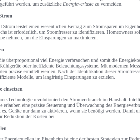
hgeführt werden, um zusätzliche
Energieverluste
zu vermeiden.
 Strom
t Strom leistet einen wesentlichen Beitrag zum Stromsparen im Eigenhe
hs ist erforderlich, um Stromfresser zu identifizieren. Homeowners sol
upe nehmen, um die Einsparungen zu maximieren.
en
die überproportional viel Energie verbrauchen und somit die Energiekos
te Kühlgeräte oder ineffiziente Beleuchtungssysteme. Mit modernen Mes
en präzise ermittelt werden. Nach der Identifikation dieser Stromfresse
fiziente Modelle, um langfristig Einsparungen zu erzielen.
 einsetzen
me-Technologie revolutioniert den Stromverbrauch im Haushalt. Intell
eme erlauben eine präzise Steuerung und Überwachung des Energieverbr
es, Geräte nur dann zu aktivieren, wenn sie benötigt werden. Damit un
r Reduktion der Kosten bei.
len
ger Energiequellen im Eigenheim ist eine der besten Strategien zur Red