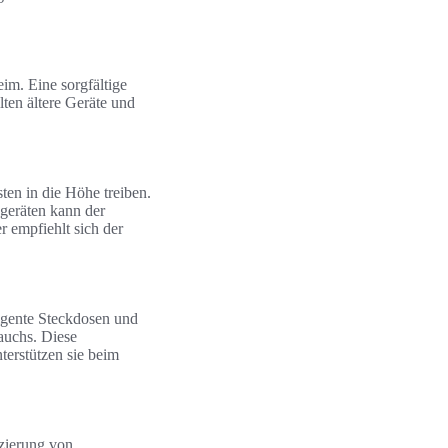
im. Eine sorgfältige
lten ältere Geräte und
ten in die Höhe treiben.
sgeräten kann der
r empfiehlt sich der
igente Steckdosen und
auchs. Diese
terstützen sie beim
uzierung von