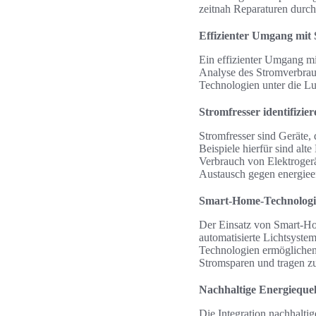
zeitnah Reparaturen durc
Effizienter Umgang mit
Ein effizienter Umgang mi
Analyse des Stromverbrauc
Technologien unter die L
Stromfresser identifizier
Stromfresser sind Geräte, 
Beispiele hierfür sind al
Verbrauch von Elektrogerät
Austausch gegen energieef
Smart-Home-Technologie
Der Einsatz von Smart-Ho
automatisierte Lichtsyst
Technologien ermöglichen 
Stromsparen und tragen zu
Nachhaltige Energiequel
Die Integration nachhalti