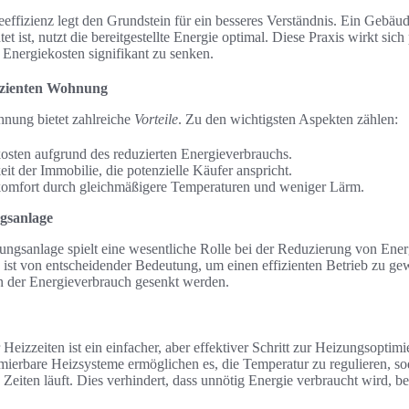
effizienz legt den Grundstein für ein besseres Verständnis. Ein Gebäud
et ist, nutzt die bereitgestellte Energie optimal. Diese Praxis wirkt sic
e Energiekosten signifikant zu senken.
ffizienten Wohnung
hnung bietet zahlreiche
Vorteile
. Zu den wichtigsten Aspekten zählen:
osten aufgrund des reduzierten Energieverbrauchs.
it der Immobilie, die potenzielle Käufer anspricht.
omfort durch gleichmäßigere Temperaturen und weniger Lärm.
gsanlage
ngsanlage spielt eine wesentliche Rolle bei der Reduzierung von Energ
n ist von entscheidender Bedeutung, um einen effizienten Betrieb zu ge
 der Energieverbrauch gesenkt werden.
Heizzeiten ist ein einfacher, aber effektiver Schritt zur Heizungsoptimie
ierbare Heizsysteme ermöglichen es, die Temperatur zu regulieren, so
eiten läuft. Dies verhindert, dass unnötig Energie verbraucht wird, 