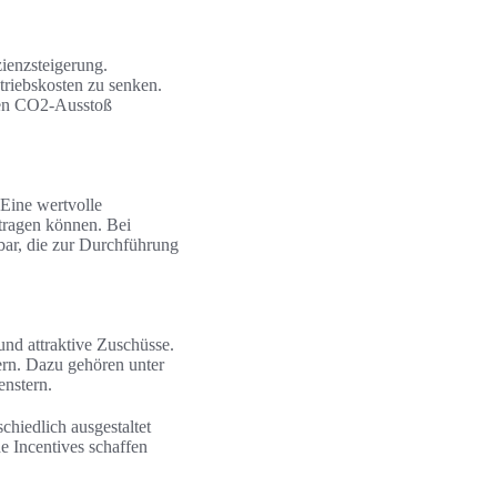
zienzsteigerung.
triebskosten zu senken.
den CO2-Ausstoß
 Eine wertvolle
itragen können. Bei
bar, die zur Durchführung
und attraktive Zuschüsse.
ern. Dazu gehören unter
nstern.
chiedlich ausgestaltet
e Incentives schaffen