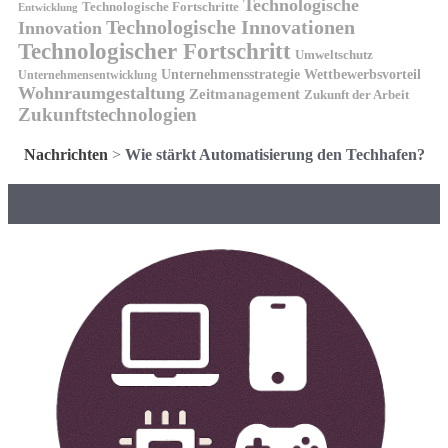
Technologische
Technologische Fortschritte
Entwicklung
Technologische Innovationen
Innovation
Technologischer Fortschritt
Umweltschutz
Unternehmensstrategie
Wettbewerbsvorteil
Unternehmensentwicklung
Wohnraumgestaltung
Zeitmanagement
Zukunft der Arbeit
Zukunftstechnologien
Nachrichten
>
Wie stärkt Automatisierung den Techhafen?