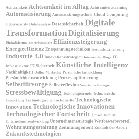
Achtsamkeit im Alltag
Achtsamkeit
Achtsamkeitstraining
Automatisierung
Cloud Computing
Automatisierungstechnik
Digitale
Datensicherheit
Cybersecurity
Datenanalyse
Transformation
Digitalisierung
Effizienzsteigerung
Digitalisierung am Arbeitsplatz
Energieeffizienz
Entspannungstechniken
Gesunde Ernährung
Industrie 4.0
Innovationsstrategien
IT-
Internet der Dinge
Künstliche Intelligenz
IT-Sicherheit
Infrastruktur
Nachhaltigkeit
Persönliche Entwicklung
Online-Marketing
Prozessoptimierung
Persönlichkeitsentwicklung
Selbstfürsorge
Selbstreflexion
Smarte Technologien
Stressbewältigung
Technologietrends
Technologische
Technologische
Technologische Fortschritte
Entwicklung
Technologische Innovationen
Innovation
Technologischer Fortschritt
Umweltschutz
Unternehmensstrategie
Wettbewerbsvorteil
Unternehmensentwicklung
Wohnraumgestaltung
Zeitmanagement
Zukunft der Arbeit
Zukunftstechnologien