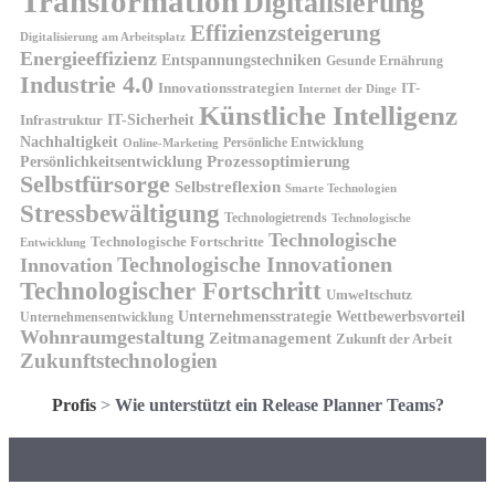
Transformation
Digitalisierung
Effizienzsteigerung
Digitalisierung am Arbeitsplatz
Energieeffizienz
Entspannungstechniken
Gesunde Ernährung
Industrie 4.0
Innovationsstrategien
IT-
Internet der Dinge
Künstliche Intelligenz
IT-Sicherheit
Infrastruktur
Nachhaltigkeit
Persönliche Entwicklung
Online-Marketing
Prozessoptimierung
Persönlichkeitsentwicklung
Selbstfürsorge
Selbstreflexion
Smarte Technologien
Stressbewältigung
Technologietrends
Technologische
Technologische
Technologische Fortschritte
Entwicklung
Technologische Innovationen
Innovation
Technologischer Fortschritt
Umweltschutz
Unternehmensstrategie
Wettbewerbsvorteil
Unternehmensentwicklung
Wohnraumgestaltung
Zeitmanagement
Zukunft der Arbeit
Zukunftstechnologien
Profis
>
Wie unterstützt ein Release Planner Teams?