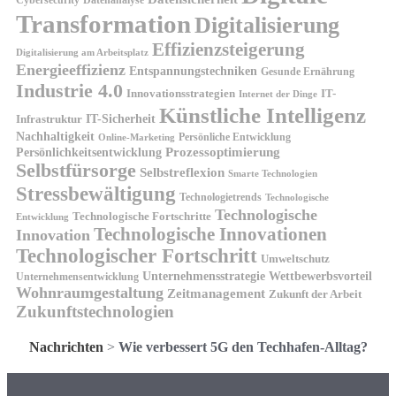
Cybersecurity
Datenanalyse
Transformation
Digitalisierung
Effizienzsteigerung
Digitalisierung am Arbeitsplatz
Energieeffizienz
Entspannungstechniken
Gesunde Ernährung
Industrie 4.0
Innovationsstrategien
IT-
Internet der Dinge
Künstliche Intelligenz
IT-Sicherheit
Infrastruktur
Nachhaltigkeit
Persönliche Entwicklung
Online-Marketing
Prozessoptimierung
Persönlichkeitsentwicklung
Selbstfürsorge
Selbstreflexion
Smarte Technologien
Stressbewältigung
Technologietrends
Technologische
Technologische
Technologische Fortschritte
Entwicklung
Technologische Innovationen
Innovation
Technologischer Fortschritt
Umweltschutz
Unternehmensstrategie
Wettbewerbsvorteil
Unternehmensentwicklung
Wohnraumgestaltung
Zeitmanagement
Zukunft der Arbeit
Zukunftstechnologien
Nachrichten
>
Wie verbessert 5G den Techhafen-Alltag?