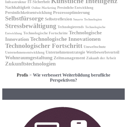
Künstliche Intelligenz
IT-Sicherheit
Infrastruktur
Nachhaltigkeit
Persönliche Entwicklung
Online-Marketing
Prozessoptimierung
Persönlichkeitsentwicklung
Selbstfürsorge
Selbstreflexion
Smarte Technologien
Stressbewältigung
Technologietrends
Technologische
Technologische
Technologische Fortschritte
Entwicklung
Technologische Innovationen
Innovation
Technologischer Fortschritt
Umweltschutz
Unternehmensstrategie
Wettbewerbsvorteil
Unternehmensentwicklung
Wohnraumgestaltung
Zeitmanagement
Zukunft der Arbeit
Zukunftstechnologien
Profis
>
Wie verbessert Weiterbildung berufliche
Perspektiven?