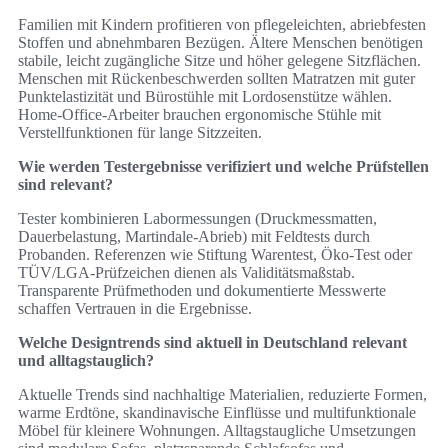
Familien mit Kindern profitieren von pflegeleichten, abriebfesten
Stoffen und abnehmbaren Bezügen. Ältere Menschen benötigen
stabile, leicht zugängliche Sitze und höher gelegene Sitzflächen.
Menschen mit Rückenbeschwerden sollten Matratzen mit guter
Punktelastizität und Bürostühle mit Lordosenstütze wählen.
Home‑Office‑Arbeiter brauchen ergonomische Stühle mit
Verstellfunktionen für lange Sitzzeiten.
Wie werden Testergebnisse verifiziert und welche Prüfstellen
sind relevant?
Tester kombinieren Labormessungen (Druckmessmatten,
Dauerbelastung, Martindale‑Abrieb) mit Feldtests durch
Probanden. Referenzen wie Stiftung Warentest, Öko‑Test oder
TÜV/LGA‑Prüfzeichen dienen als Validitätsmaßstab.
Transparente Prüfmethoden und dokumentierte Messwerte
schaffen Vertrauen in die Ergebnisse.
Welche Designtrends sind aktuell in Deutschland relevant
und alltagstauglich?
Aktuelle Trends sind nachhaltige Materialien, reduzierte Formen,
warme Erdtöne, skandinavische Einflüsse und multifunktionale
Möbel für kleinere Wohnungen. Alltagstaugliche Umsetzungen