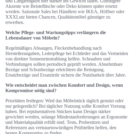
und Langlebigkeit hier stärker ins Gewicht fallen. Günstigere
Akzente wie Beistelltische oder Deko können später ersetzt
werden. Saisonale Sales bei Händlern wie IKEA, Höffner oder
XXXLutz bieten Chancen, Qualitätsmöbel günstiger zu
erwerben.
Welche Pflege‑ und Wartungstipps verlängern die
Lebensdauer von Möbeln?
Regelmäßiges Absaugen, Fleckenbehandlung nach
Herstellerangaben, Lederpflege bei Echtleder und das Vermeiden
von direkter Sonneneinstrahlung helfen. Schrauben und
Verbindungen sollten periodisch geprüft werden. Abnehmbare
Bezüge und Schonbezüge erleichtern die Reinigung.
Ersatzbezüge und Ersatzteile sichern die Nutzbarkeit über Jahre.
Wie entscheidet man zwischen Komfort und Design, wenn
Kompromisse nötig sind?
Prioritäten festlegen: Wird das Möbelstück täglich genutzt oder
nur gelegentlich? Bei täglicher Nutzung sollte Komfort Vorrang
haben. Bei repräsentativen Stücken kann Design stärker
gewichtet werden, solange Mindestanforderungen an Ergonomie
und Materialqualität erfüllt sind. Tests, Probesitzen und
Referenzen aus vertrauenswürdigen Prüfstellen helfen, den
besten Kompromiss zu finden.