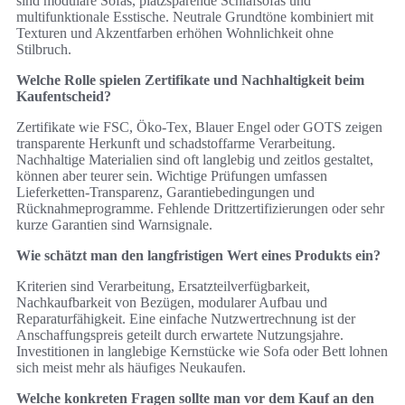
sind modulare Sofas, platzsparende Schlafsofas und
multifunktionale Esstische. Neutrale Grundtöne kombiniert mit
Texturen und Akzentfarben erhöhen Wohnlichkeit ohne
Stilbruch.
Welche Rolle spielen Zertifikate und Nachhaltigkeit beim
Kaufentscheid?
Zertifikate wie FSC, Öko‑Tex, Blauer Engel oder GOTS zeigen
transparente Herkunft und schadstoffarme Verarbeitung.
Nachhaltige Materialien sind oft langlebig und zeitlos gestaltet,
können aber teurer sein. Wichtige Prüfungen umfassen
Lieferketten‑Transparenz, Garantiebedingungen und
Rücknahmeprogramme. Fehlende Drittzertifizierungen oder sehr
kurze Garantien sind Warnsignale.
Wie schätzt man den langfristigen Wert eines Produkts ein?
Kriterien sind Verarbeitung, Ersatzteilverfügbarkeit,
Nachkaufbarkeit von Bezügen, modularer Aufbau und
Reparaturfähigkeit. Eine einfache Nutzwertrechnung ist der
Anschaffungspreis geteilt durch erwartete Nutzungsjahre.
Investitionen in langlebige Kernstücke wie Sofa oder Bett lohnen
sich meist mehr als häufiges Neukaufen.
Welche konkreten Fragen sollte man vor dem Kauf an den