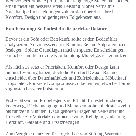
Wer Möbelzertifikate prüft und auf langlebige Materialien achtet,
erhält meist ein besseres Preis-Leistung Möbel-Verhältnis.
Nachhaltige Entscheidungen zahlen sich über die Jahre in
Komfort, Design und geringeren Folgekosten aus.
Kaufberatung: So findest du die perfekte Balance
Bevor er ein Sofa oder Bett kauft, sollte er den Bedarf klar
analysieren: Nutzungsszenario, Raummaße und Stilpräferenzen
festlegen. Solche Grundlagen machen spätere Entscheidungen
einfacher und helfen, die Kaufberatung Möbel gezielt zu nutzen.
Als nächstes setzt er Prioritäten. Komfort oder Design kann
minimal Vorrang haben, doch die Komfort Design Balance
entscheidet über Dauerhaftigkeit und Zufriedenheit. Möbelkauf
Tipps raten, konkrete Kompromisse zu benennen, etwa bei Farbe
zugunsten besserer Polsterung.
Probe-Sitzen und Probeliegen sind Pflicht. Er testet Sitzhöhe,
Federweg, Rückenneigung und Matratzenprobe mindestens zehn
bis fünfzehn Minuten. Dazu gehören Fragen an Verkäufer und
Hersteller zur Materialzusammensetzung, Reinigungsanleitung,
Herkunft, Garantie und Ersatzbezügen.
Zum Vergleich nutzt er Testergebnisse von Stiftung Warentest