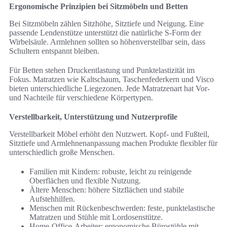
Ergonomische Prinzipien bei Sitzmöbeln und Betten
Bei Sitzmöbeln zählen Sitzhöhe, Sitztiefe und Neigung. Eine
passende Lendenstütze unterstützt die natürliche S‑Form der
Wirbelsäule. Armlehnen sollten so höhenverstellbar sein, dass
Schultern entspannt bleiben.
Für Betten stehen Druckentlastung und Punktelastizität im
Fokus. Matratzen wie Kaltschaum, Taschenfederkern und Visco
bieten unterschiedliche Liegezonen. Jede Matratzenart hat Vor-
und Nachteile für verschiedene Körpertypen.
Verstellbarkeit, Unterstützung und Nutzerprofile
Verstellbarkeit Möbel erhöht den Nutzwert. Kopf- und Fußteil,
Sitztiefe und Armlehnenanpassung machen Produkte flexibler für
unterschiedlich große Menschen.
Familien mit Kindern: robuste, leicht zu reinigende
Oberflächen und flexible Nutzung.
Ältere Menschen: höhere Sitzflächen und stabile
Aufstehhilfen.
Menschen mit Rückenbeschwerden: feste, punktelastische
Matratzen und Stühle mit Lordosenstütze.
Home‑Office‑Arbeiter: ergonomische Bürostühle mit