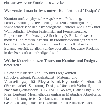
eine ausgewogene Empfehlung zu geben.
Was versteht man in Tests unter "Komfort" und "Design"?
Komfort umfasst physische Aspekte wie Polsterung,
Druckverteilung, Unterstützung und Temperaturregulierung
sowie sensorische und psychologische Faktoren wie Haptik und
Wohlbefinden. Design bezieht sich auf Formensprache,
Proportionen, Farbkonzept, Stilrichtung (z. B. skandinavisch,
modern) und Materialästhetik. In Produktbewertungen werden
beide Bereiche getrennt bewertet und anschließend auf ihre
Balance geprüft, da allein schöne oder allein bequeme Produkte
in der Praxis oft unbefriedigend sind.
Welche Kriterien nutzen Tester, um Komfort und Design zu
bewerten?
Relevante Kriterien sind Sitz- und Liegekomfort
(Druckverteilung, Punktelastizität), Material- und
Verarbeitungsqualität, Pflegeaufwand, Ergonomie, Funktionalität
(Verstellbarkeit, Stauraum), Designkohärenz mit Wohnstil,
Nachhaltigkeitsaspekte (z. B. FSC, Öko‑Tex, Blauer Engel) und
Preis‑Leistung. Messmethoden umfassen Martindale-Abriebtests,
Dauerbelastungstests, Druckmessmatten und
Gebrauchstauglichkeitstests kombiniert mit Nutzerfeedback