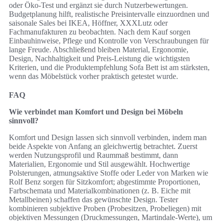
oder Öko-Test und ergänzt sie durch Nutzerbewertungen.
Budgetplanung hilft, realistische Preisintervalle einzuordnen und
saisonale Sales bei IKEA, Höffner, XXXLutz oder
Fachmanufakturen zu beobachten. Nach dem Kauf sorgen
Einbauhinweise, Pflege und Kontrolle von Verschraubungen für
lange Freude. Abschließend bleiben Material, Ergonomie,
Design, Nachhaltigkeit und Preis-Leistung die wichtigsten
Kriterien, und die Produktempfehlung Sofa Bett ist am stärksten,
wenn das Möbelstück vorher praktisch getestet wurde.
FAQ
Wie verbindet man Komfort und Design bei Möbeln
sinnvoll?
Komfort und Design lassen sich sinnvoll verbinden, indem man
beide Aspekte von Anfang an gleichwertig betrachtet. Zuerst
werden Nutzungsprofil und Raummaß bestimmt, dann
Materialien, Ergonomie und Stil ausgewählt. Hochwertige
Polsterungen, atmungsaktive Stoffe oder Leder von Marken wie
Rolf Benz sorgen für Sitzkomfort; abgestimmte Proportionen,
Farbschemata und Materialkombinationen (z. B. Eiche mit
Metallbeinen) schaffen das gewünschte Design. Tester
kombinieren subjektive Proben (Probesitzen, Probeliegen) mit
objektiven Messungen (Druckmessungen, Martindale-Werte), um