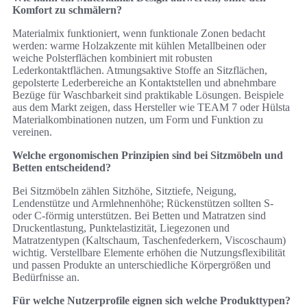
Komfort zu schmälern?
Materialmix funktioniert, wenn funktionale Zonen bedacht
werden: warme Holzakzente mit kühlen Metallbeinen oder
weiche Polsterflächen kombiniert mit robusten
Lederkontaktflächen. Atmungsaktive Stoffe an Sitzflächen,
gepolsterte Lederbereiche an Kontaktstellen und abnehmbare
Bezüge für Waschbarkeit sind praktikable Lösungen. Beispiele
aus dem Markt zeigen, dass Hersteller wie TEAM 7 oder Hülsta
Materialkombinationen nutzen, um Form und Funktion zu
vereinen.
Welche ergonomischen Prinzipien sind bei Sitzmöbeln und
Betten entscheidend?
Bei Sitzmöbeln zählen Sitzhöhe, Sitztiefe, Neigung,
Lendenstütze und Armlehnenhöhe; Rückenstützen sollten S‑
oder C‑förmig unterstützen. Bei Betten und Matratzen sind
Druckentlastung, Punktelastizität, Liegezonen und
Matratzentypen (Kaltschaum, Taschenfederkern, Viscoschaum)
wichtig. Verstellbare Elemente erhöhen die Nutzungsflexibilität
und passen Produkte an unterschiedliche Körpergrößen und
Bedürfnisse an.
Für welche Nutzerprofile eignen sich welche Produkttypen?