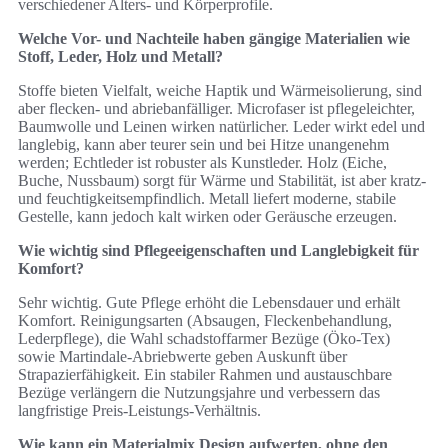
verschiedener Alters- und Körperprofile.
Welche Vor- und Nachteile haben gängige Materialien wie
Stoff, Leder, Holz und Metall?
Stoffe bieten Vielfalt, weiche Haptik und Wärmeisolierung, sind
aber flecken- und abriebanfälliger. Microfaser ist pflegeleichter,
Baumwolle und Leinen wirken natürlicher. Leder wirkt edel und
langlebig, kann aber teurer sein und bei Hitze unangenehm
werden; Echtleder ist robuster als Kunstleder. Holz (Eiche,
Buche, Nussbaum) sorgt für Wärme und Stabilität, ist aber kratz-
und feuchtigkeitsempfindlich. Metall liefert moderne, stabile
Gestelle, kann jedoch kalt wirken oder Geräusche erzeugen.
Wie wichtig sind Pflegeeigenschaften und Langlebigkeit für
Komfort?
Sehr wichtig. Gute Pflege erhöht die Lebensdauer und erhält
Komfort. Reinigungsarten (Absaugen, Fleckenbehandlung,
Lederpflege), die Wahl schadstoffarmer Bezüge (Öko‑Tex)
sowie Martindale‑Abriebwerte geben Auskunft über
Strapazierfähigkeit. Ein stabiler Rahmen und austauschbare
Bezüge verlängern die Nutzungsjahre und verbessern das
langfristige Preis‑Leistungs‑Verhältnis.
Wie kann ein Materialmix Design aufwerten, ohne den