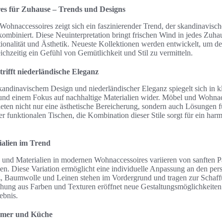
s für Zuhause – Trends und Designs
Wohnaccessoires zeigt sich ein faszinierender Trend, der skandinavisc
kombiniert. Diese Neuinterpretation bringt frischen Wind in jedes Zuha
onalität und Ästhetik. Neueste Kollektionen werden entwickelt, um
chzeitig ein Gefühl von Gemütlichkeit und Stil zu vermitteln.
rifft niederländische Eleganz
ndinavischem Design und niederländischer Eleganz spiegelt sich in kl
nd einem Fokus auf nachhaltige Materialien wider. Möbel und Wohnacc
ieten nicht nur eine ästhetische Bereicherung, sondern auch Lösungen 
r funktionalen Tischen, die Kombination dieser Stile sorgt für ein har
ialien im Trend
n und Materialien in modernen Wohnaccessoires variieren von sanften Pa
en. Diese Variation ermöglicht eine individuelle Anpassung an den pers
z, Baumwolle und Leinen stehen im Vordergrund und tragen zur Schaf
hung aus Farben und Texturen eröffnet neue Gestaltungsmöglichkeite
ebnis.
mmer und Küche