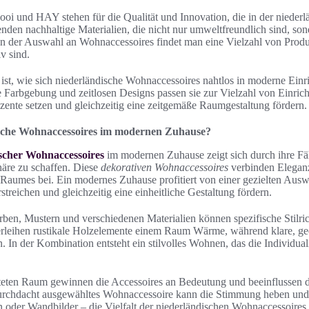
 und HAY stehen für die Qualität und Innovation, die in der niederl
enden nachhaltige Materialien, die nicht nur umweltfreundlich sind, so
In der Auswahl an Wohnaccessoires findet man eine Vielzahl von Prod
v sind.
st, wie sich niederländische Wohnaccessoires nahtlos in moderne Einr
 Farbgebung und zeitlosen Designs passen sie zur Vielzahl von Einrich
zente setzen und gleichzeitig eine zeitgemäße Raumgestaltung fördern.
sche Wohnaccessoires im modernen Zuhause?
scher Wohnaccessoires
im modernen Zuhause zeigt sich durch ihre Fäh
äre zu schaffen. Diese
dekorativen Wohnaccessoires
verbinden Eleganz
s Raumes bei. Ein modernes Zuhause profitiert von einer gezielten Ausw
rstreichen und gleichzeitig eine einheitliche Gestaltung fördern.
ben, Mustern und verschiedenen Materialien können spezifische Stilric
erleihen rustikale Holzelemente einem Raum Wärme, während klare, g
In der Kombination entsteht ein stilvolles Wohnen, das die Individuali
chteten Raum gewinnen die Accessoires an Bedeutung und beeinflussen 
urchdacht ausgewähltes Wohnaccessoire kann die Stimmung heben und
n oder Wandbilder – die Vielfalt der niederländischen Wohnaccessoires 