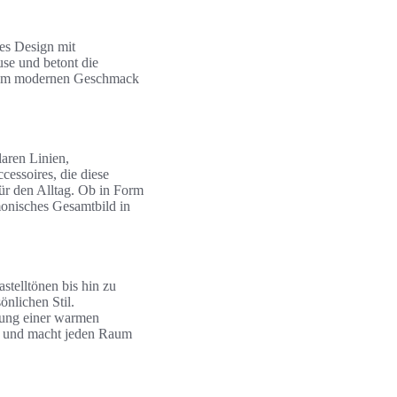
hes Design mit
use und betont die
 dem modernen Geschmack
aren Linien,
essoires, die diese
für den Alltag. Ob in Form
monisches Gesamtbild in
stelltönen bis hin zu
önlichen Stil.
fung einer warmen
n und macht jeden Raum