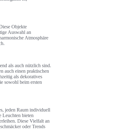
 Diese Objekte
htige Auswahl an
 harmonische Atmosphäre
ch.
nd als auch nützlich sind.
en auch einen praktischen
eitig als dekoratives
ie sowohl beim ersten
s, jeden Raum individuell
le Leuchten bieten
leihen. Diese Vielfalt an
eschmäcker oder Trends