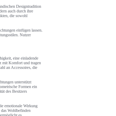
ändischen Designtradition
ndern auch durch ihre
ukten, die sowohl
ichtungen einfügen lassen.
tungsstilen. Nutzer
igkeit, eine einladende
 mit Komfort und tragen
ahl an Accessoires, die
htungen unterstützt
eometrische Formen ein
tät des Besitzers
die emotionale Wirkung
 das Wohlbefinden
ermöglicht es,