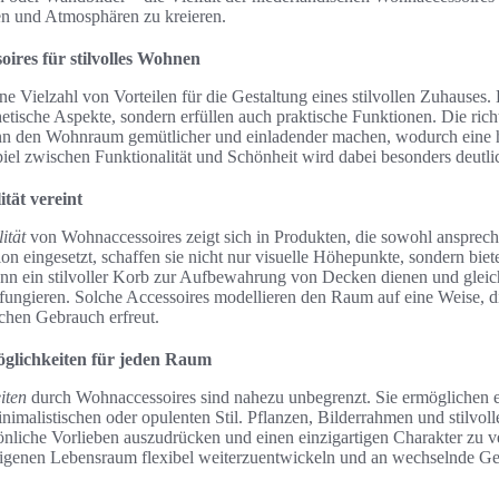
en und Atmosphären zu kreieren.
oires für stilvolles Wohnen
e Vielzahl von Vorteilen für die Gestaltung eines stilvollen Zuhauses.
hetische Aspekte, sondern erfüllen auch praktische Funktionen. Die ric
nn den Wohnraum gemütlicher und einladender machen, wodurch eine
el zwischen Funktionalität und Schönheit wird dabei besonders deutli
tät vereint
ität
von Wohnaccessoires zeigt sich in Produkten, die sowohl anspreche
on eingesetzt, schaffen sie nicht nur visuelle Höhepunkte, sondern biet
nn ein stilvoller Korb zur Aufbewahrung von Decken dienen und gleichz
ngieren. Solche Accessoires modellieren den Raum auf eine Weise, d
ichen Gebrauch erfreut.
möglichkeiten für jeden Raum
iten
durch Wohnaccessoires sind nahezu unbegrenzt. Sie ermöglichen e
inimalistischen oder opulenten Stil. Pflanzen, Bilderrahmen und stilvol
nliche Vorlieben auszudrücken und einen einzigartigen Charakter zu ver
 eigenen Lebensraum flexibel weiterzuentwickeln und an wechselnde G