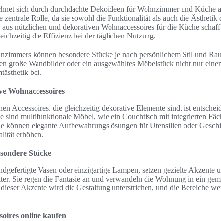
eichnet sich durch durchdachte Dekoideen für Wohnzimmer und Küche a
e zentrale Rolle, da sie sowohl die Funktionalität als auch die Ästheti
aus nützlichen und dekorativen Wohnaccessoires für die Küche schafft
ichzeitig die Effizienz bei der täglichen Nutzung.
hnzimmers können besondere Stücke je nach persönlichem Stil und Ra
ten große Wandbilder oder ein ausgewähltes Möbelstück nicht nur eine
tästhetik bei.
ive Wohnaccessoires
en Accessoires, die gleichzeitig dekorative Elemente sind, ist entsche
 sind multifunktionale Möbel, wie ein Couchtisch mit integrierten Fäch
können elegante Aufbewahrungslösungen für Utensilien oder Geschirr 
lität erhöhen.
sondere Stücke
dgefertigte Vasen oder einzigartige Lampen, setzen gezielte Akzente
ter. Sie regen die Fantasie an und verwandeln die Wohnung in ein ge
 dieser Akzente wird die Gestaltung unterstrichen, und die Bereiche we
oires online kaufen