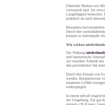
Führende Marken wie Moooi
verwurzelt sind. Sie verw
Langlebigkeit bestechen. 
praktisch als auch dekorati
Besonders hervorzuheben i
Durch ihre zurückhaltende
können so individuelle Ak
Wie wirken niederländi
Die Wirkung
niederländi
und harmonische Atmosph
zur visuellen Ästhetik de
den persönlichen Stil unte
Durch den Einsatz von Far
werden. Beispielsweise v
modernes Gefühl erzeugen. 
widerspiegelt.
In einem stilvoll eingeri
der Umgebung. Ein gut d
steigern. Ob Kissen, Vase