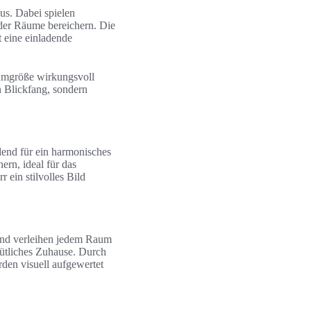
us. Dabei spielen
k der Räume bereichern. Die
 eine einladende
umgröße wirkungsvoll
n Blickfang, sondern
idend für ein harmonisches
ern, ideal für das
ein stilvolles Bild
 und verleihen jedem Raum
mütliches Zuhause. Durch
rden visuell aufgewertet