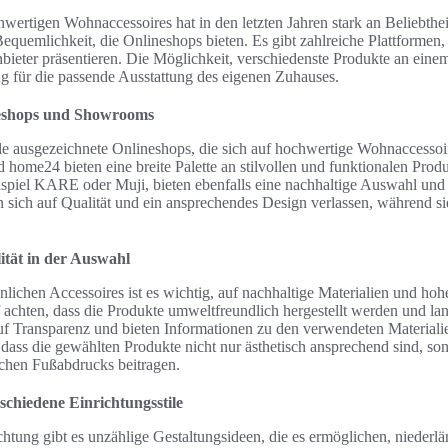
wertigen Wohnaccessoires hat in den letzten Jahren stark an Beliebt
 Bequemlichkeit, die Onlineshops bieten. Es gibt zahlreiche Plattformen
bieter präsentieren. Die Möglichkeit, verschiedenste Produkte an einem
ung für die passende Ausstattung des eigenen Zuhauses.
eshops und Showrooms
ele ausgezeichnete Onlineshops, die sich auf hochwertige Wohnaccessoire
ome24 bieten eine breite Palette an stilvollen und funktionalen Prod
piel KARE oder Muji, bieten ebenfalls eine nachhaltige Auswahl und 
 sich auf Qualität und ein ansprechendes Design verlassen, während sie
ität in der Auswahl
ichen Accessoires ist es wichtig, auf nachhaltige Materialien und hohe
 achten, dass die Produkte umweltfreundlich hergestellt werden und lan
f Transparenz und bieten Informationen zu den verwendeten Materialie
, dass die gewählten Produkte nicht nur ästhetisch ansprechend sind, so
chen Fußabdrucks beitragen.
schiedene Einrichtungsstile
ichtung gibt es unzählige Gestaltungsideen, die es ermöglichen, nieder