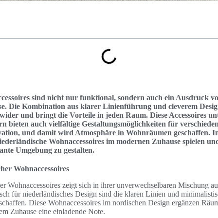
essoires sind nicht nur funktional, sondern auch ein Ausdruck von
 Die Kombination aus klarer Linienführung und cleverem Design 
wider und bringt die Vorteile in jeden Raum. Diese Accessoires unt
rn bieten auch vielfältige Gestaltungsmöglichkeiten für verschieden
novation, und damit wird Atmosphäre in Wohnräumen geschaffen. I
 niederländische Wohnaccessoires im modernen Zuhause spielen und
gante Umgebung zu gestalten.
cher Wohnaccessoires
er Wohnaccessoires zeigt sich in ihrer unverwechselbaren Mischung au
isch für niederländisches Design sind die klaren Linien und minimalisti
chaffen. Diese Wohnaccessoires im nordischen Design ergänzen Räume
dem Zuhause eine einladende Note.