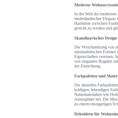
Moderne Wohnaccessoire
In der Welt der modernen 
niederländischer Eleganz 
Harmonie zwischen Funkti
gerecht zu werden und glei
Skandinavisches Design t
Die Verschmelzung von ska
minimalistischen Formen u
Eigenschaften vereinen, b
von eleganten Regalen ode
der Einrichtung.
Farbpaletten und Mater
Die aktuellen Farbpalette
kräftigen, lebendigen Farb
Naturmaterialien wie Hol
Atmosphäre bei. Die Misc
zu einem einzigartigen Erl
Dekoideen für Wohnzi