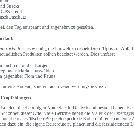
huhe
nd Snacks
r GPS-Gerät
nsektenschutz
ei, den Tag entspannt und angenehm zu gestalten.
rurlaub
atururlaub
ist es wichtig, die Umwelt zu respektieren. Tipps zur Abfal
undlichen Produkten sollten beachtet werden. Dies umfasst:
 mitnehmen und entsorgen
regionale Marken auswählen
n gegenüber Flora und Fauna
t nur entspannend, sondern auch verantwortungsbewusst.
d Empfehlungen
isenden, die die ruhigen Naturziele in Deutschland besucht haben, bie
e Schönheit dieser Orte. Viele Berichte heben die Malerik der Oberbaye
e und die majestätischen Berge eine perfekte Kulisse für entspannende 
den dazu ein, die eigene Reiseroute zu planen und die faszinierenden L