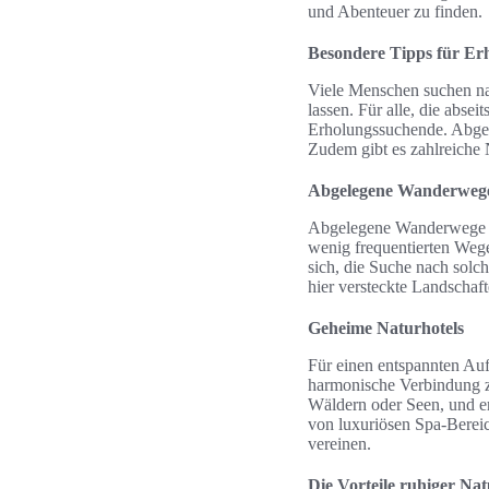
und Abenteuer zu finden.
Besondere Tipps für Er
Viele Menschen suchen na
lassen. Für alle, die abse
Erholungssuchende. Abgel
Zudem gibt es zahlreiche 
Abgelegene Wanderweg
Abgelegene Wanderwege la
wenig frequentierten Wege
sich, die Suche nach sol
hier versteckte Landschaft
Geheime Naturhotels
Für einen entspannten Aufe
harmonische Verbindung z
Wäldern oder Seen, und er
von luxuriösen Spa-Bereic
vereinen.
Die Vorteile ruhiger Nat