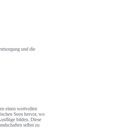
lentsorgung und die
ten einen wertvollen
rischen Seen hervor, wo
Ausflüge bilden. Diese
andschaften selbst zu