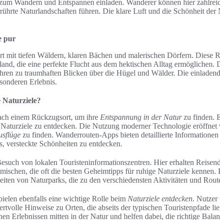
e zum Wandern und Entspannen einladen. Wanderer können hier zahlrei
rührte Naturlandschaften führen. Die klare Luft und die Schönheit der 
e pur
t mit tiefen Wäldern, klaren Bächen und malerischen Dörfern. Diese Re
land, die eine perfekte Flucht aus dem hektischen Alltag ermöglichen.
en zu traumhaften Blicken über die Hügel und Wälder. Die einladen
sonderen Erlebnis.
 Naturziele?
ach einem Rückzugsort, um ihre
Entspannung in der Natur
zu finden. E
Naturziele zu entdecken. Die Nutzung moderner Technologie eröffnet v
usflüge
zu finden. Wanderrouten-Apps bieten detaillierte Informationen
, versteckte Schönheiten zu entdecken.
 Besuch von lokalen Touristeninformationszentren. Hier erhalten Reisen
ischen, die oft die besten Geheimtipps für ruhige Naturziele kennen.
eiten von Naturparks, die zu den verschiedensten Aktivitäten und Rout
ielen ebenfalls eine wichtige Rolle beim
Naturziele entdecken
. Nutzer 
tvolle Hinweise zu Orten, die abseits der typischen Touristenpfade l
chen Erlebnissen mitten in der Natur und helfen dabei, die richtige Bal