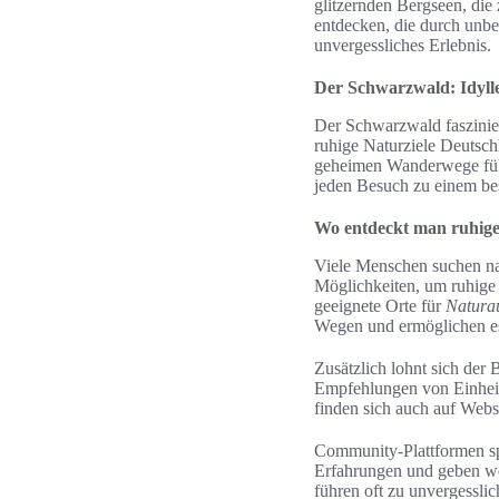
glitzernden Bergseen, di
entdecken, die durch unbe
unvergessliches Erlebnis.
Der Schwarzwald: Idyll
Der Schwarzwald faszinier
ruhige Naturziele Deutsch
geheimen Wanderwege führ
jeden Besuch zu einem be
Wo entdeckt man ruhige
Viele Menschen suchen n
Möglichkeiten, um ruhige 
geeignete Orte für
Natura
Wegen und ermöglichen es
Zusätzlich lohnt sich der
Empfehlungen von Einheim
finden sich auch auf Webs
Community-Plattformen sp
Erfahrungen und geben wer
führen oft zu unvergessli