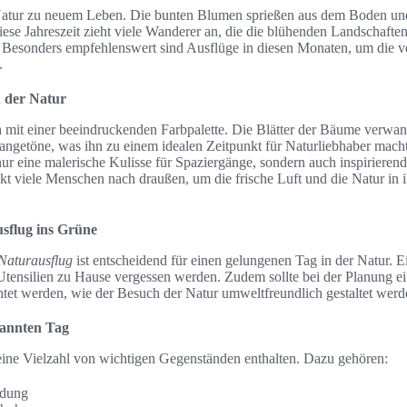
Natur zu neuem Leben. Die bunten Blumen sprießen aus dem Boden und
iese Jahreszeit zieht viele Wanderer an, die die blühenden Landschaft
 Besonders empfehlenswert sind Ausflüge in diesen Monaten, um die 
.
n der Natur
ch mit einer beeindruckenden Farbpalette. Die Blätter der Bäume verwan
ngetöne, was ihn zu einem idealen Zeitpunkt für Naturliebhaber macht
ur eine malerische Kulisse für Spaziergänge, sondern auch inspirierend
ckt viele Menschen nach draußen, um die frische Luft und die Natur in i
sflug ins Grüne
Naturausflug
ist entscheidend für einen gelungenen Tag in der Natur. 
 Utensilien zu Hause vergessen werden. Zudem sollte bei der Planung e
tet werden, wie der Besuch der Natur umweltfreundlich gestaltet werd
pannten Tag
e eine Vielzahl von wichtigen Gegenständen enthalten. Dazu gehören:
idung