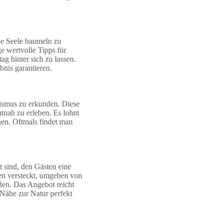
ie Seele baumeln zu
ge wertvolle Tipps für
 hinter sich zu lassen.
bnis garantieren.
ismus zu erkunden. Diese
tnah zu erleben. Es lohnt
en. Oftmals findet man
t sind, den Gästen eine
en versteckt, umgeben von
ßen. Das Angebot reicht
 Nähe zur Natur perfekt