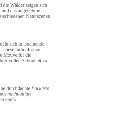
 die Wälder zeigen sich
en und das angenehme
verschiedenen Naturszenen
deln sich in leuchtende
. Diese farbenfrohen
e Motive für die
hrer vollen Schönheit zu
Eine durchdachte
Packliste
ines
nachhaltigen
en kann.