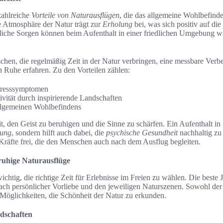
zahlreiche
Vorteile von Naturausflügen
, die das allgemeine Wohlbefinde
 Atmosphäre der Natur trägt zur
Erholung
bei, was sich positiv auf die
ägliche Sorgen können beim Aufenthalt in einer friedlichen Umgebung 
chen, die regelmäßig Zeit in der Natur verbringen, eine messbare Ver
n Ruhe erfahren. Zu den Vorteilen zählen:
tresssymptomen
vität durch inspirierende Landschaften
llgemeinen Wohlbefindens
it, den Geist zu beruhigen und die Sinne zu schärfen. Ein Aufenthalt i
lung
, sondern hilft auch dabei, die
psychische Gesundheit
nachhaltig zu 
 Kräfte frei, die den Menschen auch nach dem Ausflug begleiten.
 ruhige Naturausflüge
ichtig, die richtige Zeit für Erlebnisse im Freien zu wählen. Die beste J
 nach persönlicher Vorliebe und den jeweiligen Naturszenen. Sowohl der
e Möglichkeiten, die Schönheit der Natur zu erkunden.
dschaften