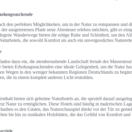
holungssuchende
ch den perfekten Möglichkeiten, um in der Natur zu entspannen und d
its der ausgetretenen Pfade neue Abenteuer erleben möchten, gibt es eini
egene Wanderwege bieten die nötige Ruhe und Schönheit, um den Alltag
Naturhotels, die sowohl Komfort als auch ein unvergessliches Naturerle
e
den dazu ein, die atemberaubende Landschaft fernab des Massentour
 bieten Erholungssuchenden eine ideale Gelegenheit, um die Natur hau
chen Wegen in den weniger bekannten Regionen Deutschlands zu beginn
en, die in einem komplett anderen Licht erstrahlen.
nthalt bieten sich geheime Naturhotels an, die speziell darauf ausgeleg
ur Natur zu ermöglichen. Diese Hotels sind häufig in malerischen Lag
lauben es den Gästen, das Naturschauspiel direkt vor der Tür zu genie
hen bis hin zu rustikalen Holzhütten, die das Gefühl von Komfort und
urziele