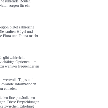
che rührende Routen
Natur sorgen für ein
gion bietet zahlreiche
 Die sanften Hügel und
de Flora und Fauna macht
s gibt zahlreiche
ielfältige Optionen, um
 zu weniger frequentierten
de wertvolle Tipps und
 Bewährte Informationen
en einladen.
teilen ihre persönlichen
iegen. Diese Empfehlungen
ance zwischen Erholung