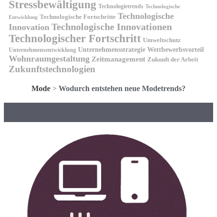
Stressbewältigung
Technologietrends
Technologische
Technologische
Technologische Fortschritte
Entwicklung
Technologische Innovationen
Innovation
Technologischer Fortschritt
Umweltschutz
Unternehmensstrategie
Wettbewerbsvorteil
Unternehmensentwicklung
Wohnraumgestaltung
Zeitmanagement
Zukunft der Arbeit
Zukunftstechnologien
Mode
>
Wodurch entstehen neue Modetrends?