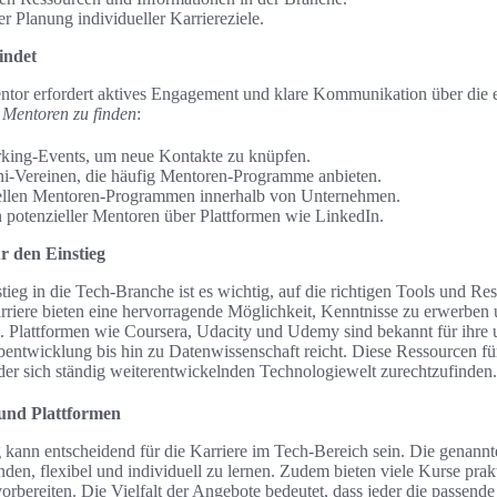
r Planung individueller Karriereziele.
indet
tor erfordert aktives Engagement und klare Kommunikation über die ei
m
Mentoren zu finden
:
ing-Events, um neue Kontakte zu knüpfen.
-Vereinen, die häufig Mentoren-Programme anbieten.
ellen Mentoren-Programmen innerhalb von Unternehmen.
 potenzieller Mentoren über Plattformen wie LinkedIn.
r den Einstieg
tieg in die Tech-Branche ist es wichtig, auf die richtigen Tools und R
riere bieten eine hervorragende Möglichkeit, Kenntnisse zu erwerben u
. Plattformen wie Coursera, Udacity und Udemy sind bekannt für ihre
ntwicklung bis hin zu Datenwissenschaft reicht. Diese Ressourcen fü
n der sich ständig weiterentwickelnden Technologiewelt zurechtzufinden.
 und Plattformen
g kann entscheidend für die Karriere im Tech-Bereich sein. Die genannt
den, flexibel und individuell zu lernen. Zudem bieten viele Kurse pra
orbereiten. Die Vielfalt der Angebote bedeutet, dass jeder die passende