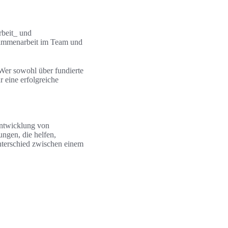
rbeit_ und
usammenarbeit im Team und
Wer sowohl über fundierte
r eine erfolgreiche
 Entwicklung von
ungen, die helfen,
Unterschied zwischen einem