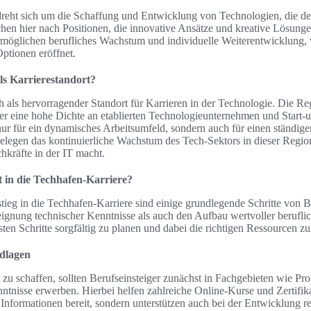
dreht sich um die Schaffung und Entwicklung von Technologien, die d
chen hier nach Positionen, die innovative Ansätze und kreative Lösunge
rmöglichen berufliches Wachstum und individuelle Weiterentwicklung,
tionen eröffnet.
s Karrierestandort?
 als hervorragender Standort für Karrieren in der Technologie. Die Reg
ter eine hohe Dichte an etablierten Technologieunternehmen und Start-u
ur für ein dynamisches Arbeitsumfeld, sondern auch für einen ständig
 belegen das kontinuierliche Wachstum des Tech-Sektors in dieser Regio
hkräfte in der IT macht.
 in die Techhafen-Karriere?
stieg in die Techhafen-Karriere sind einige grundlegende Schritte von 
ignung technischer Kenntnisse als auch den Aufbau wertvoller berufli
ersten Schritte sorgfältig zu planen und dabei die richtigen Ressourcen z
ndlagen
zu schaffen, sollten Berufseinsteiger zunächst in Fachgebieten wie P
tnisse erwerben. Hierbei helfen zahlreiche Online-Kurse und Zertifik
e Informationen bereit, sondern unterstützen auch bei der Entwicklung re