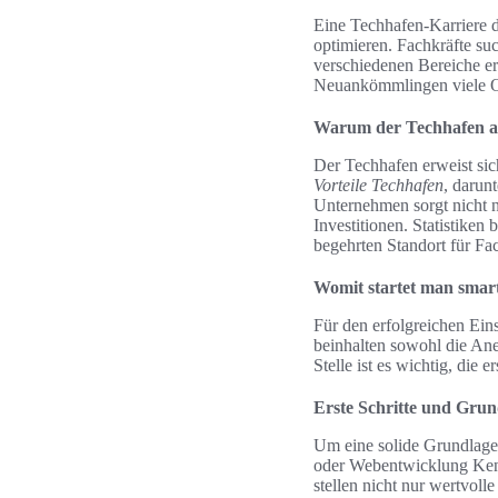
Eine Techhafen-Karriere 
optimieren. Fachkräfte su
verschiedenen Bereiche e
Neuankömmlingen viele Op
Warum der Techhafen al
Der Techhafen erweist sich
Vorteile Techhafen
, darun
Unternehmen sorgt nicht n
Investitionen. Statistiken
begehrten Standort für Fac
Womit startet man smart
Für den erfolgreichen Ein
beinhalten sowohl die Ane
Stelle ist es wichtig, die 
Erste Schritte und Gru
Um eine solide Grundlage 
oder Webentwicklung Kenn
stellen nicht nur wertvoll