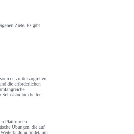
genen Ziele. Es gibt
essourcen zurückzugreifen.
nd die erforderlichen
 umfangreiche
r Selbststudium helfen
en Plattformen
ktische Übungen, die auf
 Weiterbildung findet, um