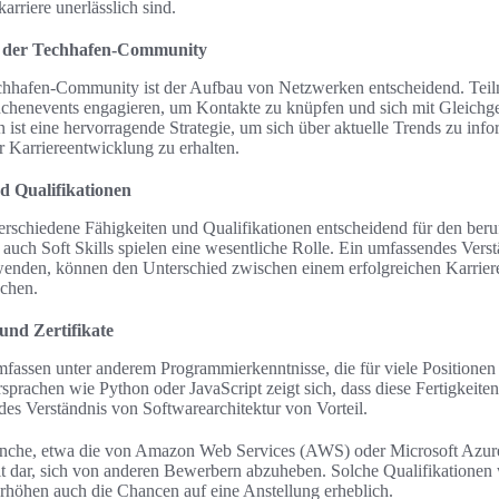
karriere unerlässlich sind.
n der Techhafen-Community
Techhafen-Community ist der Aufbau von Netzwerken entscheidend. Teil
chenevents engagieren, um Kontakte zu knüpfen und sich mit Gleichge
ist eine hervorragende Strategie, um sich über aktuelle Trends zu inf
r Karriereentwicklung zu erhalten.
d Qualifikationen
erschiedene Fähigkeiten und Qualifikationen entscheidend für den beru
 auch Soft Skills spielen eine wesentliche Rolle. Ein umfassendes Verst
nden, können den Unterschied zwischen einem erfolgreichen Karriere
chen.
und Zertifikate
fassen unter anderem Programmierkenntnisse, die für viele Positionen u
prachen wie Python oder JavaScript zeigt sich, dass diese Fertigkeiten
ides Verständnis von Softwarearchitektur von Vorteil.
ranche, etwa die von Amazon Web Services (AWS) oder Microsoft Azure,
 dar, sich von anderen Bewerbern abzuheben. Solche Qualifikationen 
rhöhen auch die Chancen auf eine Anstellung erheblich.