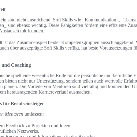
elt
lein sind nicht ausreichend. Soft Skills wie _Kommunikation_, _Teama
n_ sind ebenso wichtig. Diese Fähigkeiten fördern eine effiziente Z
 Austausch mit Kunden.
t ist das Zusammenspiel beider Kompetenzgruppen ausschlaggebend. 
auch über ausgeprägte Soft Skills verfügt, hat beste Voraussetzungen fü
g und Coaching
nche spielt eine wesentliche Rolle für die persönliche und berufliche
n bieten nicht nur Unterstützung, sondern teilen auch wertvolle Erfahr
zu planen. Die Vorteile von Mentoren sind vielfältig und können den 
inem herausragenden Karriereverlauf ausmachen.
s für Berufseinsteiger
von Mentoren
umfassen:
lem Feedback zu Projekten und Ideen.
ruflichen Netzwerks.
en Ressourcen und Informationen in der Branche.