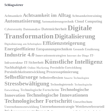
Schlagwörter
Achtsamkeit im Alltag
Achtsamkeit
Achtsamkeitstraining
Automatisierung
Cloud Computing
Automatisierungstechnik
Digitale
Datensicherheit
Cybersecurity
Datenanalyse
Transformation
Digitalisierung
Effizienzsteigerung
Digitalisierung am Arbeitsplatz
Energieeffizienz
Entspannungstechniken
Gesunde Ernährung
Industrie 4.0
Innovationsstrategien
IT-
Internet der Dinge
Künstliche Intelligenz
IT-Sicherheit
Infrastruktur
Nachhaltigkeit
Persönliche Entwicklung
Online-Marketing
Prozessoptimierung
Persönlichkeitsentwicklung
Selbstfürsorge
Selbstreflexion
Smarte Technologien
Stressbewältigung
Technologietrends
Technologische
Technologische
Technologische Fortschritte
Entwicklung
Technologische Innovationen
Innovation
Technologischer Fortschritt
Umweltschutz
Unternehmensstrategie
Wettbewerbsvorteil
Unternehmensentwicklung