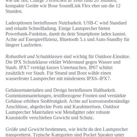
wie die JBL Charge 5 erreichen in Tests rund 20 Stunden,
kompakte Geräte wie Bose SoundLink Flex eher um die 12
Stunden.
Ladeoptionen beeinflussen Nutzbarkeit. USB-C wird Standard
und erlaubt Schnellladung. Einige Lautsprecher bieten
Powerbank-Funktion, damit du dein Smartphone laden kannst.
Achte auf Energieeffizienz, Bluetooth 5.x und Auto-Standby für
längere Laufzeiten.
Robustheit und Schutzklassen
sind wichtig für Outdoor-Einsätze.
Die IPX Schutzklasse erklärt Widerstand gegen Wasser und
Staub. IPX7 verträgt kurzes Untertauchen, IP67 schützt
zusätzlich vor Staub. Für Strand und Boot wähle einen
wasserfester Lautsprecher mit mindestens IPX6–IPX7.
Gehäusematerialien und Design beeinflussen Haltbarkeit.
Gummiummantelungen, textilbezogene Fronten und verstärkte
Gehäuse erhöhen Stoßfestigkeit. Achte auf korrosionsbeständige
Anschlüsse, abgedeckte Ports und Karabinerösen. Outdoor
Lautsprecher Materialien wie Metallgitter oder robuste
Kunststoffe verschieben Gewicht und Schutz.
Größe und Gewicht
bestimmen, wie leicht du den Lautsprecher
transportierst. Typische Kategorien sind Pocket Speaker unter