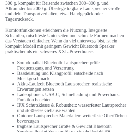
300 g, kompakt für Reisende zwischen 300–800 g, und
Allrounder bis 2000 g. Überlege tragbare Lautsprecher Größe
und dein Transportverhalten, etwa Handgepäck oder
Tagesrucksack.
Komfortfunktionen erleichtern die Nutzung. Integrierte
Schlaufen, rutschfeste Unterseiten und schmale Formen machen
das Verstauen einfacher. Wenn du viel unterwegs bist, ist ein
kompakt Modell mit geringem Gewicht Bluetooth Speaker
praktischer als ein schweres XXL-Powerhouse.
Soundqualität Bluetooth Lautsprecher: prüfe
Frequenzgang und Verzerrung
Bassleistung und Klangprofil: entscheide nach
Musikgeschmack
Akku-Laufzeit Bluetooth Lautsprecher: realistische
Erwartungen setzen
Ladeoptionen: USB-C, Schnellladung und Powerbank-
Funktion beachten
IPX Schutzklasse & Robustheit: wasserfester Lautsprecher
und stoßfestes Gehäuse wählen
Outdoor Lautsprecher Materialien: wetterfeste Oberflächen
bevorzugen
tragbare Lautsprecher Größe & Gewicht Bluetooth
Speaker: Pocket Speaker für maximale Portabilität