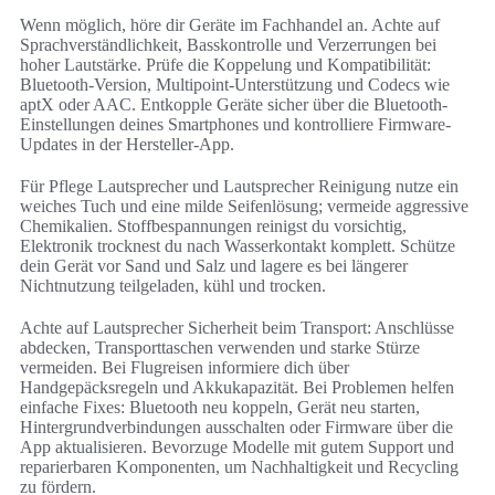
Wenn möglich, höre dir Geräte im Fachhandel an. Achte auf
Sprachverständlichkeit, Basskontrolle und Verzerrungen bei
hoher Lautstärke. Prüfe die Koppelung und Kompatibilität:
Bluetooth-Version, Multipoint-Unterstützung und Codecs wie
aptX oder AAC. Entkopple Geräte sicher über die Bluetooth-
Einstellungen deines Smartphones und kontrolliere Firmware-
Updates in der Hersteller-App.
Für Pflege Lautsprecher und Lautsprecher Reinigung nutze ein
weiches Tuch und eine milde Seifenlösung; vermeide aggressive
Chemikalien. Stoffbespannungen reinigst du vorsichtig,
Elektronik trocknest du nach Wasserkontakt komplett. Schütze
dein Gerät vor Sand und Salz und lagere es bei längerer
Nichtnutzung teilgeladen, kühl und trocken.
Achte auf Lautsprecher Sicherheit beim Transport: Anschlüsse
abdecken, Transporttaschen verwenden und starke Stürze
vermeiden. Bei Flugreisen informiere dich über
Handgepäcksregeln und Akkukapazität. Bei Problemen helfen
einfache Fixes: Bluetooth neu koppeln, Gerät neu starten,
Hintergrundverbindungen ausschalten oder Firmware über die
App aktualisieren. Bevorzuge Modelle mit gutem Support und
reparierbaren Komponenten, um Nachhaltigkeit und Recycling
zu fördern.