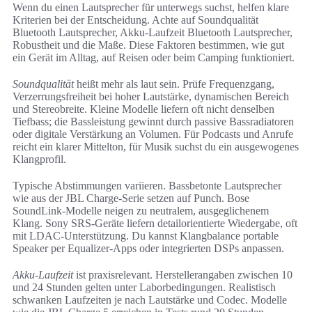
Wenn du einen Lautsprecher für unterwegs suchst, helfen klare
Kriterien bei der Entscheidung. Achte auf Soundqualität
Bluetooth Lautsprecher, Akku-Laufzeit Bluetooth Lautsprecher,
Robustheit und die Maße. Diese Faktoren bestimmen, wie gut
ein Gerät im Alltag, auf Reisen oder beim Camping funktioniert.
Soundqualität
heißt mehr als laut sein. Prüfe Frequenzgang,
Verzerrungsfreiheit bei hoher Lautstärke, dynamischen Bereich
und Stereobreite. Kleine Modelle liefern oft nicht denselben
Tiefbass; die Bassleistung gewinnt durch passive Bassradiatoren
oder digitale Verstärkung an Volumen. Für Podcasts und Anrufe
reicht ein klarer Mittelton, für Musik suchst du ein ausgewogenes
Klangprofil.
Typische Abstimmungen variieren. Bassbetonte Lautsprecher
wie aus der JBL Charge-Serie setzen auf Punch. Bose
SoundLink-Modelle neigen zu neutralem, ausgeglichenem
Klang. Sony SRS-Geräte liefern detailorientierte Wiedergabe, oft
mit LDAC-Unterstützung. Du kannst Klangbalance portable
Speaker per Equalizer-Apps oder integrierten DSPs anpassen.
Akku-Laufzeit
ist praxisrelevant. Herstellerangaben zwischen 10
und 24 Stunden gelten unter Laborbedingungen. Realistisch
schwanken Laufzeiten je nach Lautstärke und Codec. Modelle