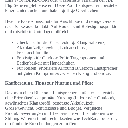
Ears WONDERBOOM oder wasserfeste Varianten der JBL
Flip-Serie empfehlenswert. Diese Pool Lautsprecher überstehen
kurze Untertauchen und haben griffige Oberflächen.
Beachte Korrosionsschutz für Anschlüsse und reinige Geräte
nach Salzwasserkontakt. Auf Booten sind Befestigungspunkte
und rutschfeste Unterlagen hilfreich.
Checkliste für die Entscheidung: Klangpräferenz,
Akkulaufzeit, Gewicht, Ladeanschluss,
Freisprechfunktion.
Praxistipp für Outdoor: Prüfe Trageoptionen und
Bedienbarkeit mit Handschuhen.
Für Reisen: Priorisiere Allround Bluetooth Lautsprecher
mit gutem Kompromiss zwischen Klang und Größe.
Kaufberatung, Tipps zur Nutzung und Pflege
Bevor du einen Bluetooth Lautsprecher kaufen willst, erstelle
eine Prioritätenliste: primäre Nutzung (Indoor oder Outdoor),
gewünschtes Klangprofil, benötigte Akkulaufzeit,
Größe/Gewicht, Schutzklasse und Budget. Vergleiche
Produktbewertungen und Testberichte von Institutionen wie
Stiftung Warentest und Technikseiten wie TechRadar oder c’t,
um fundierte Entscheidungen zu treffen.