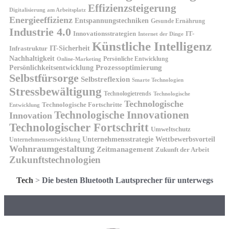
Effizienzsteigerung
Digitalisierung am Arbeitsplatz
Energieeffizienz
Entspannungstechniken
Gesunde Ernährung
Industrie 4.0
Innovationsstrategien
IT-
Internet der Dinge
Künstliche Intelligenz
IT-Sicherheit
Infrastruktur
Nachhaltigkeit
Persönliche Entwicklung
Online-Marketing
Prozessoptimierung
Persönlichkeitsentwicklung
Selbstfürsorge
Selbstreflexion
Smarte Technologien
Stressbewältigung
Technologietrends
Technologische
Technologische
Technologische Fortschritte
Entwicklung
Technologische Innovationen
Innovation
Technologischer Fortschritt
Umweltschutz
Unternehmensstrategie
Wettbewerbsvorteil
Unternehmensentwicklung
Wohnraumgestaltung
Zeitmanagement
Zukunft der Arbeit
Zukunftstechnologien
Tech
>
Die besten Bluetooth Lautsprecher für unterwegs