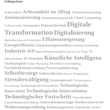
Schlagwörter
Achtsamkeit im Alltag
Achtsamkeit
Achtsamkeitstraining
Automatisierung
Cloud Computing
Automatisierungstechnik
Digitale
Datensicherheit
Cybersecurity
Datenanalyse
Transformation
Digitalisierung
Effizienzsteigerung
Digitalisierung am Arbeitsplatz
Energieeffizienz
Entspannungstechniken
Gesunde Ernährung
Industrie 4.0
Innovationsstrategien
IT-
Internet der Dinge
Künstliche Intelligenz
IT-Sicherheit
Infrastruktur
Nachhaltigkeit
Persönliche Entwicklung
Online-Marketing
Prozessoptimierung
Persönlichkeitsentwicklung
Selbstfürsorge
Selbstreflexion
Smarte Technologien
Stressbewältigung
Technologietrends
Technologische
Technologische
Technologische Fortschritte
Entwicklung
Technologische Innovationen
Innovation
Technologischer Fortschritt
Umweltschutz
Unternehmensstrategie
Wettbewerbsvorteil
Unternehmensentwicklung
Wohnraumgestaltung
Zeitmanagement
Zukunft der Arbeit