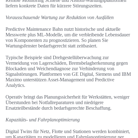
Remote Monitoring Schiene und Alstom-Wartungsplattformen
liefern konkrete Daten für kürzere Störungszeiten.
Vorausschauende Wartung zur Reduktion von Ausfällen
Predictive Maintenance Bahn nutzt historische und aktuelle
Messwerte plus ML-Modelle, um die verbleibende Lebensdauer
von Komponenten zu prognostizieren. So planen Sie
Wartungsfenster bedarfsgerecht statt zeitbasiert.
Typische Beispiele sind Drehgestellüberwachung zur
Vermeidung von Lagerschäden, Bremsbelagherkennung gegen
Blockaden und Weichendiagnose zur Verhinderung von
Signalstörungen. Plattformen von GE Digital, Siemens und IBM
Maximo unterstützen Asset-Management und Predictive
Analytics.
Operativ bringt das Planungssicherheit für Werkstätten, weniger
Überstunden bei Notfallreparaturen und niedrigere
Ersatzteilbestände durch bedarfsgerechte Beschaffung.
Kapazitäts- und Fahrplanoptimierung
Digital Twins für Netz, Flotte und Stationen werden kombiniert,
um Kapazitäten zu modellieren und Fahrplanoptimierung per