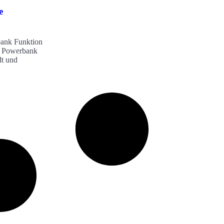
e
bank Funktion
ne Powerbank
dt und