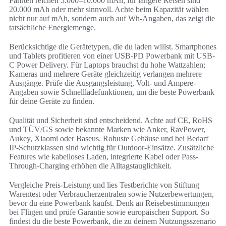
Fahrten reichen 5.000–10.000 mAh; für längere Reisen sind
20.000 mAh oder mehr sinnvoll. Achte beim Kapazität wählen
nicht nur auf mAh, sondern auch auf Wh-Angaben, das zeigt die
tatsächliche Energiemenge.
Berücksichtige die Gerätetypen, die du laden willst. Smartphones
und Tablets profitieren von einer USB-PD Powerbank mit USB-
C Power Delivery. Für Laptops brauchst du hohe Wattzahlen;
Kameras und mehrere Geräte gleichzeitig verlangen mehrere
Ausgänge. Prüfe die Ausgangsleistung, Volt- und Ampere-
Angaben sowie Schnellladefunktionen, um die beste Powerbank
für deine Geräte zu finden.
Qualität und Sicherheit sind entscheidend. Achte auf CE, RoHS
und TÜV/GS sowie bekannte Marken wie Anker, RavPower,
Aukey, Xiaomi oder Baseus. Robuste Gehäuse und bei Bedarf
IP-Schutzklassen sind wichtig für Outdoor-Einsätze. Zusätzliche
Features wie kabelloses Laden, integrierte Kabel oder Pass-
Through-Charging erhöhen die Alltagstauglichkeit.
Vergleiche Preis-Leistung und lies Testberichte von Stiftung
Warentest oder Verbraucherzentralen sowie Nutzerbewertungen,
bevor du eine Powerbank kaufst. Denk an Reisebestimmungen
bei Flügen und prüfe Garantie sowie europäischen Support. So
findest du die beste Powerbank, die zu deinem Nutzungsszenario