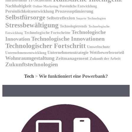
IT-Sicherheit
Infrastruktur
Nachhaltigkeit
Persönliche Entwicklung
Online-Marketing
Prozessoptimierung
Persönlichkeitsentwicklung
Selbstfürsorge
Selbstreflexion
Smarte Technologien
Stressbewältigung
Technologietrends
Technologische
Technologische
Technologische Fortschritte
Entwicklung
Technologische Innovationen
Innovation
Technologischer Fortschritt
Umweltschutz
Unternehmensstrategie
Wettbewerbsvorteil
Unternehmensentwicklung
Wohnraumgestaltung
Zeitmanagement
Zukunft der Arbeit
Zukunftstechnologien
Tech
>
Wie funktioniert eine Powerbank?