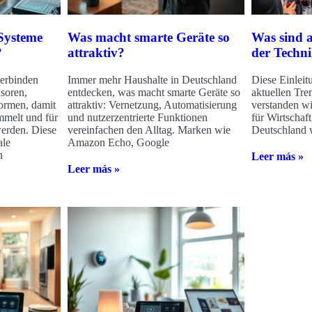
Systeme
Was macht smarte Geräte so
Was sind a
?
attraktiv?
der Techn
verbinden
Immer mehr Haushalte in Deutschland
Diese Einleitu
soren,
entdecken, was macht smarte Geräte so
aktuellen Tre
formen, damit
attraktiv: Vernetzung, Automatisierung
verstanden w
melt und für
und nutzerzentrierte Funktionen
für Wirtschaf
erden. Diese
vereinfachen den Alltag. Marken wie
Deutschland w
ale
Amazon Echo, Google
n
Leer más »
Leer más »