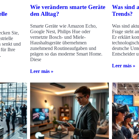
Wie verändern smarte Geräte
Was sind a
lle
den Alltag?
Trends?
Smarte Geräte wie Amazon Echo,
Was sind aktu
Google Nest, Philips Hue oder
Frage steht a
cken Sie,
vernetzte Bosch- und Miele-
Er erklärt ko
trielle
Haushaltsgeräte übernehmen
technologisc
n senkt und
zunehmend Routineaufgaben und
deutsche Unte
für Ihre
prägen so das moderne Smart Home.
Entscheider u
.
Diese
Leer más »
Leer más »