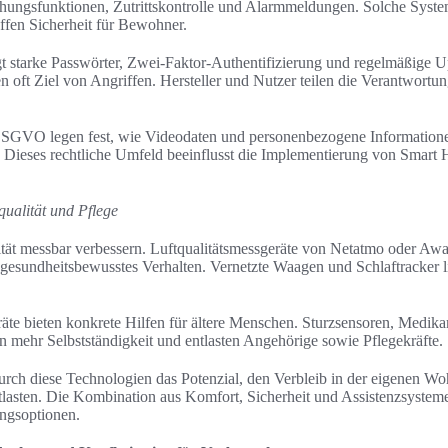
ungsfunktionen, Zutrittskontrolle und Alarmmeldungen. Solche Syste
ffen Sicherheit für Bewohner.
ngt starke Passwörter, Zwei-Faktor-Authentifizierung und regelmäßige
 oft Ziel von Angriffen. Hersteller und Nutzer teilen die Verantwortun
SGVO legen fest, wie Videodaten und personenbezogene Informatione
. Dieses rechtliche Umfeld beeinflusst die Implementierung von Smart
ualität und Pflege
ät messbar verbessern. Luftqualitätsmessgeräte von Netatmo oder Awai
n gesundheitsbewusstes Verhalten. Vernetzte Waagen und Schlaftracker l
räte bieten konkrete Hilfen für ältere Menschen. Sturzsensoren, Med
mehr Selbstständigkeit und entlasten Angehörige sowie Pflegekräfte.
 durch diese Technologien das Potenzial, den Verbleib in der eigenen 
tlasten. Die Kombination aus Komfort, Sicherheit und Assistenzsysteme
ungsoptionen.