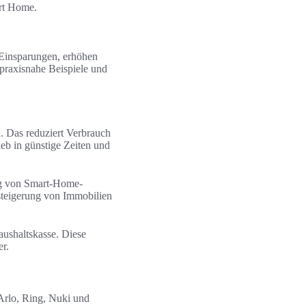
rt Home.
 Einsparungen, erhöhen
praxisnahe Beispiele und
. Das reduziert Verbrauch
b in günstige Zeiten und
ng von Smart-Home-
steigerung von Immobilien
aushaltskasse. Diese
r.
 Arlo, Ring, Nuki und