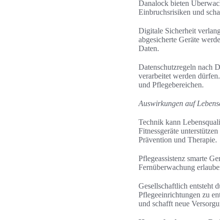
Danalock bieten Überwach
Einbruchsrisiken und scha
Digitale Sicherheit verla
abgesicherte Geräte werden
Daten.
Datenschutzregeln nach D
verarbeitet werden dürfen
und Pflegebereichen.
Auswirkungen auf Lebensq
Technik kann Lebensqualit
Fitnessgeräte unterstütze
Prävention und Therapie.
Pflegeassistenz smarte Ge
Fernüberwachung erlauben 
Gesellschaftlich entsteht
Pflegeeinrichtungen zu en
und schafft neue Versorg