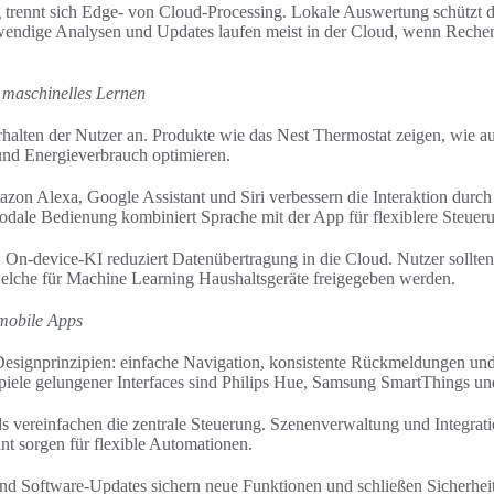
 trennt sich Edge- von Cloud-Processing. Lokale Auswertung schützt di
wendige Analysen und Updates laufen meist in der Cloud, wenn Rechen
d maschinelles Lernen
rhalten der Nutzer an. Produkte wie das Nest Thermostat zeigen, wie a
nd Energieverbrauch optimieren.
zon Alexa, Google Assistant und Siri verbessern die Interaktion durch
dale Bedienung kombiniert Sprache mit der App für flexiblere Steuer
l. On-device-KI reduziert Datenübertragung in die Cloud. Nutzer sollte
welche für Machine Learning Haushaltsgeräte freigegeben werden.
mobile Apps
esignprinzipien: einfache Navigation, konsistente Rückmeldungen und 
piele gelungener Interfaces sind Philips Hue, Samsung SmartThings un
vereinfachen die zentrale Steuerung. Szenenverwaltung und Integrati
t sorgen für flexible Automationen.
d Software-Updates sichern neue Funktionen und schließen Sicherhei