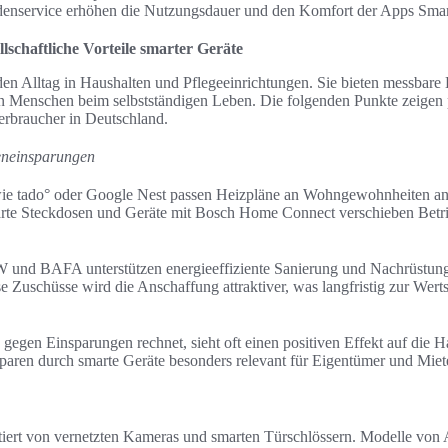
ndenservice erhöhen die Nutzungsdauer und den Komfort der Apps Sma
llschaftliche Vorteile smarter Geräte
en Alltag in Haushalten und Pflegeeinrichtungen. Sie bieten messbare
en Menschen beim selbstständigen Leben. Die folgenden Punkte zeigen 
erbraucher in Deutschland.
teneinsparungen
 wie tado° oder Google Nest passen Heizpläne an Wohngewohnheiten an
rte Steckdosen und Geräte mit Bosch Home Connect verschieben Betrie
 und BAFA unterstützen energieeffiziente Sanierung und Nachrüstu
Zuschüsse wird die Anschaffung attraktiver, was langfristig zur Wert
 gegen Einsparungen rechnet, sieht oft einen positiven Effekt auf die H
paren durch smarte Geräte besonders relevant für Eigentümer und Miete
itiert von vernetzten Kameras und smarten Türschlössern. Modelle von