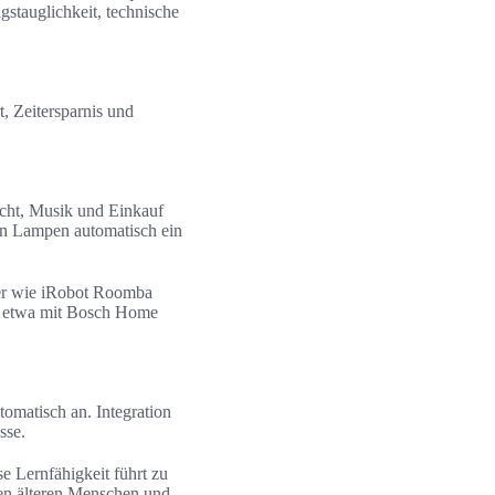
stauglichkeit, technische
, Zeitersparnis und
cht, Musik und Einkauf
ten Lampen automatisch ein
ter wie iRobot Roomba
, etwa mit Bosch Home
omatisch an. Integration
sse.
se Lernfähigkeit führt zu
hen älteren Menschen und