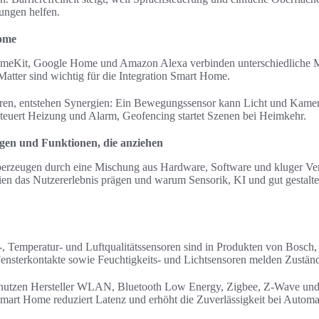
ungen helfen.
Home
omeKit, Google Home und Amazon Alexa verbinden unterschiedliche 
tter sind wichtig für die Integration Smart Home.
n, entstehen Synergien: Ein Bewegungssensor kann Licht und Kamera 
euert Heizung und Alarm, Geofencing startet Szenen bei Heimkehr.
gen und Funktionen, die anziehen
erzeugen durch eine Mischung aus Hardware, Software und kluger Ver
ien das Nutzererlebnis prägen und warum Sensorik, KI und gut gestalt
 Temperatur- und Luftqualitätssensoren sind in Produkten von Bosch,
 Fensterkontakte sowie Feuchtigkeits- und Lichtsensoren melden Zuständ
 nutzen Hersteller WLAN, Bluetooth Low Energy, Zigbee, Z-Wave und
mart Home reduziert Latenz und erhöht die Zuverlässigkeit bei Automa