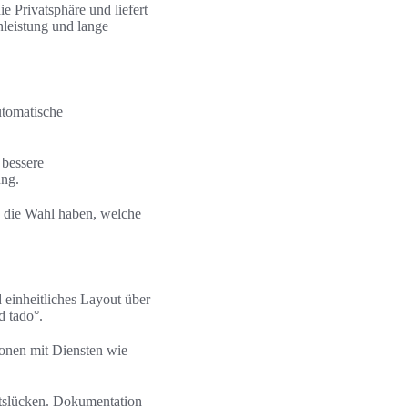
e Privatsphäre und liefert
leistung und lange
utomatische
 bessere
ung.
n die Wahl haben, welche
einheitliches Layout über
d tado°.
onen mit Diensten wie
tslücken. Dokumentation