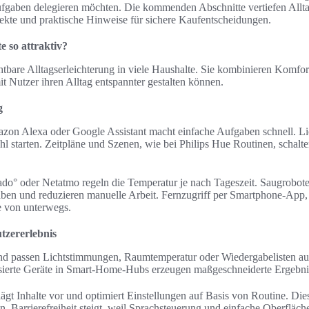
fgaben delegieren möchten. Die kommenden Abschnitte vertiefen Alltag
ekte und praktische Hinweise für sichere Kaufentscheidungen.
 so attraktiv?
htbare Alltagserleichterung in viele Haushalte. Sie kombinieren Komfort
t Nutzer ihren Alltag entspannter gestalten können.
g
zon Alexa oder Google Assistant macht einfache Aufgaben schnell. Li
ehl starten. Zeitpläne und Szenen, wie bei Philips Hue Routinen, schal
ado° oder Netatmo regeln die Temperatur je nach Tageszeit. Saugrobo
en und reduzieren manuelle Arbeit. Fernzugriff per Smartphone-App
e von unterwegs.
tzererlebnis
nd passen Lichtstimmungen, Raumtemperatur oder Wiedergabelisten aut
isierte Geräte in Smart-Home-Hubs erzeugen maßgeschneiderte Ergebni
lägt Inhalte vor und optimiert Einstellungen auf Basis von Routine. Die
. Barrierefreiheit steigt, weil Sprachsteuerung und einfache Oberfläc