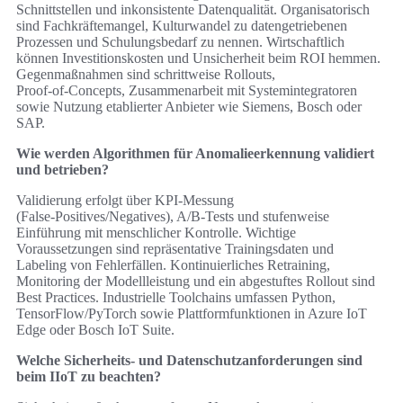
Schnittstellen und inkonsistente Datenqualität. Organisatorisch
sind Fachkräftemangel, Kulturwandel zu datengetriebenen
Prozessen und Schulungsbedarf zu nennen. Wirtschaftlich
können Investitionskosten und Unsicherheit beim ROI hemmen.
Gegenmaßnahmen sind schrittweise Rollouts,
Proof‑of‑Concepts, Zusammenarbeit mit Systemintegratoren
sowie Nutzung etablierter Anbieter wie Siemens, Bosch oder
SAP.
Wie werden Algorithmen für Anomalieerkennung validiert
und betrieben?
Validierung erfolgt über KPI‑Messung
(False‑Positives/Negatives), A/B‑Tests und stufenweise
Einführung mit menschlicher Kontrolle. Wichtige
Voraussetzungen sind repräsentative Trainingsdaten und
Labeling von Fehlerfällen. Kontinuierliches Retraining,
Monitoring der Modellleistung und ein abgestuftes Rollout sind
Best Practices. Industrielle Toolchains umfassen Python,
TensorFlow/PyTorch sowie Plattformfunktionen in Azure IoT
Edge oder Bosch IoT Suite.
Welche Sicherheits- und Datenschutzanforderungen sind
beim IIoT zu beachten?