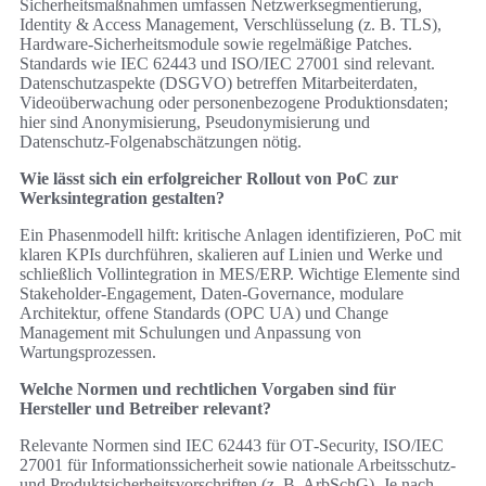
Sicherheitsmaßnahmen umfassen Netzwerksegmentierung,
Identity & Access Management, Verschlüsselung (z. B. TLS),
Hardware‑Sicherheitsmodule sowie regelmäßige Patches.
Standards wie IEC 62443 und ISO/IEC 27001 sind relevant.
Datenschutzaspekte (DSGVO) betreffen Mitarbeiterdaten,
Videoüberwachung oder personenbezogene Produktionsdaten;
hier sind Anonymisierung, Pseudonymisierung und
Datenschutz‑Folgenabschätzungen nötig.
Wie lässt sich ein erfolgreicher Rollout von PoC zur
Werksintegration gestalten?
Ein Phasenmodell hilft: kritische Anlagen identifizieren, PoC mit
klaren KPIs durchführen, skalieren auf Linien und Werke und
schließlich Vollintegration in MES/ERP. Wichtige Elemente sind
Stakeholder‑Engagement, Daten‑Governance, modulare
Architektur, offene Standards (OPC UA) und Change
Management mit Schulungen und Anpassung von
Wartungsprozessen.
Welche Normen und rechtlichen Vorgaben sind für
Hersteller und Betreiber relevant?
Relevante Normen sind IEC 62443 für OT‑Security, ISO/IEC
27001 für Informationssicherheit sowie nationale Arbeitsschutz‑
und Produktsicherheitsvorschriften (z. B. ArbSchG). Je nach