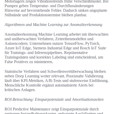
Motorlagern zeigen Vibrationstrends frühe Verschleißmuster. Bei
Pumpen geben Temperatur- und Durchflussänderungen
Hinweise auf bevorstehende Fehler. Dadurch sinken ungeplante
Stillstände und Produktionstermine bleiben planbar.
Algorithmen und Machine Learning zur Anomalieerkennung
Anomalieerkennung Machine Learning arbeitet mit überwachten
und unüberwachten Verfahren, Zeitreihenmodellen und
Autoencodern. Unternehmen nutzen TensorFlow, PyTorch,
Azure IoT Edge, Siemens Industrial Edge und Bosch IoT Suite
für Trainings- und Inferenzpipelines. Repräsentative
Trainingsdaten und korrektes Labeling sind entscheidend, um
False Positives zu minimieren.
Statistische Verfahren und Schwellenwertüberwachung bleiben
neben Deep Learning weiter relevant. Praxisnahe Validierung
läuft über KPI-Metriken, A/B-Tests und stufenweise Einführung.
Menschliche Kontrolle ergänzt automatisierte Alerts bei
kritischen Anlagen.
ROI-Betrachtung: Einsparpotenziale und Amortisationszeiten
ROI Predictive Maintenance zeigt Einsparpotenziale durch
geringere Instandhaltungskosten, reduzierte Ausfallzeiten und