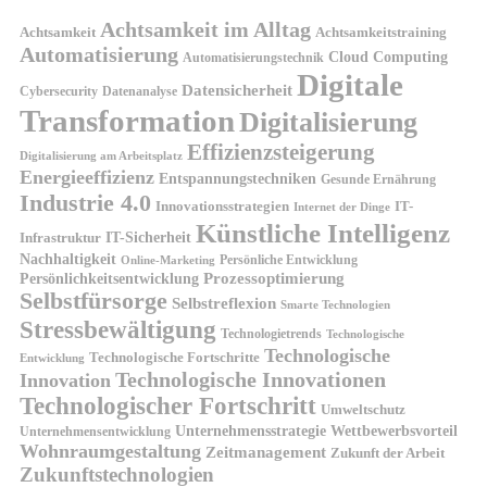
Achtsamkeit im Alltag
Achtsamkeit
Achtsamkeitstraining
Automatisierung
Cloud Computing
Automatisierungstechnik
Digitale
Datensicherheit
Cybersecurity
Datenanalyse
Transformation
Digitalisierung
Effizienzsteigerung
Digitalisierung am Arbeitsplatz
Energieeffizienz
Entspannungstechniken
Gesunde Ernährung
Industrie 4.0
Innovationsstrategien
IT-
Internet der Dinge
Künstliche Intelligenz
IT-Sicherheit
Infrastruktur
Nachhaltigkeit
Persönliche Entwicklung
Online-Marketing
Prozessoptimierung
Persönlichkeitsentwicklung
Selbstfürsorge
Selbstreflexion
Smarte Technologien
Stressbewältigung
Technologietrends
Technologische
Technologische
Technologische Fortschritte
Entwicklung
Technologische Innovationen
Innovation
Technologischer Fortschritt
Umweltschutz
Unternehmensstrategie
Wettbewerbsvorteil
Unternehmensentwicklung
Wohnraumgestaltung
Zeitmanagement
Zukunft der Arbeit
Zukunftstechnologien