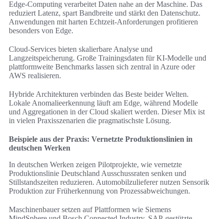
Edge-Computing verarbeitet Daten nahe an der Maschine. Das
reduziert Latenz, spart Bandbreite und stärkt den Datenschutz.
Anwendungen mit harten Echtzeit-Anforderungen profitieren
besonders von Edge.
Cloud-Services bieten skalierbare Analyse und
Langzeitspeicherung. Große Trainingsdaten für KI-Modelle und
plattformweite Benchmarks lassen sich zentral in Azure oder
AWS realisieren.
Hybride Architekturen verbinden das Beste beider Welten.
Lokale Anomalieerkennung läuft am Edge, während Modelle
und Aggregationen in der Cloud skaliert werden. Dieser Mix ist
in vielen Praxisszenarien die pragmatischste Lösung.
Beispiele aus der Praxis: Vernetzte Produktionslinien in
deutschen Werken
In deutschen Werken zeigen Pilotprojekte, wie vernetzte
Produktionslinie Deutschland Ausschussraten senken und
Stillstandszeiten reduzieren. Automobilzulieferer nutzen Sensorik
Produktion zur Früherkennung von Prozessabweichungen.
Maschinenbauer setzen auf Plattformen wie Siemens
MindSphere und Bosch Connected Industry. SAP-gestützte