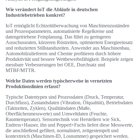
Wie verändert IoT die Abläufe in deutschen
Industriebetrieben konkret?
IoT ermöglicht Echtzeitüberwachung von Maschinenzuständen
und Prozessparametern, automatisierte Regelkreise und
datengetriebene Feinplanung. Das führt zu geringeren
Ausschussraten, kürzeren Rüstzeiten, optimiertem Energieeinsatz
und reduzierten Stillstandszeiten. Anwender aus Maschinenbau,
Automobilzulieferern und Chemie profitieren durch höhere
Produktivität und bessere Wettbewerbsfähigkeit. Beispiele zeigen
messbare Verbesserungen bei OEE, Durchsatz und
MTBF/MTTR.
Welche Daten werden typischerweise in vernetzten
Produktionslinien erfasst?
Typische Datentypen sind Prozessdaten (Druck, Temperatur,
Durchfluss), Zustandsdaten (Vibration, Ölqualität), Betriebsdaten
(Taktzeiten, Zyklen), Qualitätsdaten (Maße,
Oberflächenmesswerte) und Umweltdaten (Feuchte,
Raumtemperatur). Sensortechnik von Herstellern wie Sick,
Endress+Hauser, ifm und Pepperl+Fuchs liefert diese Messwerte,
die anschließend gefiltert, normalisiert, zeitgestempelt und
kontextreich (Maschinen‑ID, Losnummer) gespeichert werden.