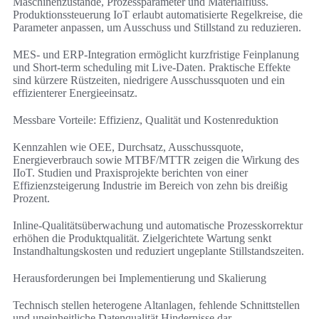
Maschinenzustände, Prozessparameter und Materialfluss.
Produktionssteuerung IoT erlaubt automatisierte Regelkreise, die
Parameter anpassen, um Ausschuss und Stillstand zu reduzieren.
MES- und ERP-Integration ermöglicht kurzfristige Feinplanung
und Short-term scheduling mit Live-Daten. Praktische Effekte
sind kürzere Rüstzeiten, niedrigere Ausschussquoten und ein
effizienterer Energieeinsatz.
Messbare Vorteile: Effizienz, Qualität und Kostenreduktion
Kennzahlen wie OEE, Durchsatz, Ausschussquote,
Energieverbrauch sowie MTBF/MTTR zeigen die Wirkung des
IIoT. Studien und Praxisprojekte berichten von einer
Effizienzsteigerung Industrie im Bereich von zehn bis dreißig
Prozent.
Inline-Qualitätsüberwachung und automatische Prozesskorrektur
erhöhen die Produktqualität. Zielgerichtete Wartung senkt
Instandhaltungskosten und reduziert ungeplante Stillstandszeiten.
Herausforderungen bei Implementierung und Skalierung
Technisch stellen heterogene Altanlagen, fehlende Schnittstellen
und uneinheitliche Datenqualität Hindernisse dar.