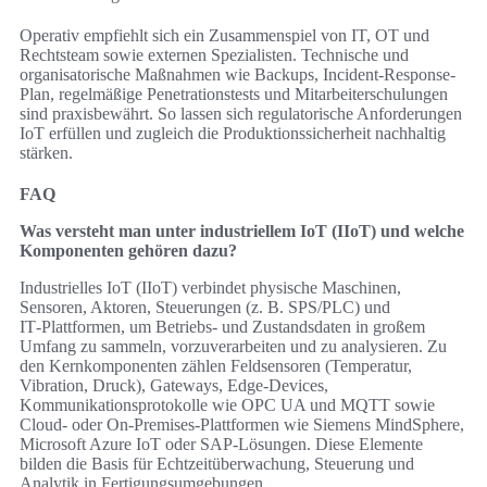
Operativ empfiehlt sich ein Zusammenspiel von IT, OT und
Rechtsteam sowie externen Spezialisten. Technische und
organisatorische Maßnahmen wie Backups, Incident-Response-
Plan, regelmäßige Penetrationstests und Mitarbeiterschulungen
sind praxisbewährt. So lassen sich regulatorische Anforderungen
IoT erfüllen und zugleich die Produktionssicherheit nachhaltig
stärken.
FAQ
Was versteht man unter industriellem IoT (IIoT) und welche
Komponenten gehören dazu?
Industrielles IoT (IIoT) verbindet physische Maschinen,
Sensoren, Aktoren, Steuerungen (z. B. SPS/PLC) und
IT‑Plattformen, um Betriebs‑ und Zustandsdaten in großem
Umfang zu sammeln, vorzuverarbeiten und zu analysieren. Zu
den Kernkomponenten zählen Feldsensoren (Temperatur,
Vibration, Druck), Gateways, Edge‑Devices,
Kommunikationsprotokolle wie OPC UA und MQTT sowie
Cloud‑ oder On‑Premises‑Plattformen wie Siemens MindSphere,
Microsoft Azure IoT oder SAP‑Lösungen. Diese Elemente
bilden die Basis für Echtzeitüberwachung, Steuerung und
Analytik in Fertigungsumgebungen.