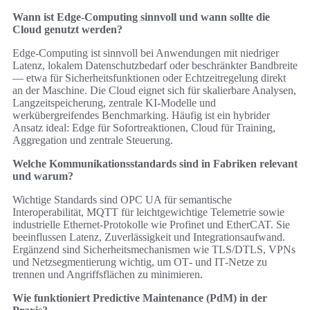
Wann ist Edge‑Computing sinnvoll und wann sollte die
Cloud genutzt werden?
Edge‑Computing ist sinnvoll bei Anwendungen mit niedriger
Latenz, lokalem Datenschutzbedarf oder beschränkter Bandbreite
— etwa für Sicherheitsfunktionen oder Echtzeitregelung direkt
an der Maschine. Die Cloud eignet sich für skalierbare Analysen,
Langzeitspeicherung, zentrale KI‑Modelle und
werkübergreifendes Benchmarking. Häufig ist ein hybrider
Ansatz ideal: Edge für Sofortreaktionen, Cloud für Training,
Aggregation und zentrale Steuerung.
Welche Kommunikationsstandards sind in Fabriken relevant
und warum?
Wichtige Standards sind OPC UA für semantische
Interoperabilität, MQTT für leichtgewichtige Telemetrie sowie
industrielle Ethernet‑Protokolle wie Profinet und EtherCAT. Sie
beeinflussen Latenz, Zuverlässigkeit und Integrationsaufwand.
Ergänzend sind Sicherheitsmechanismen wie TLS/DTLS, VPNs
und Netzsegmentierung wichtig, um OT‑ und IT‑Netze zu
trennen und Angriffsflächen zu minimieren.
Wie funktioniert Predictive Maintenance (PdM) in der