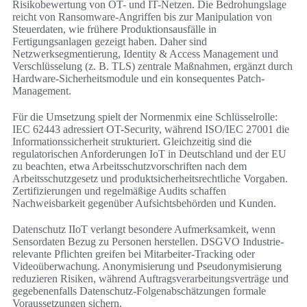
Risikobewertung von OT- und IT-Netzen. Die Bedrohungslage
reicht von Ransomware-Angriffen bis zur Manipulation von
Steuerdaten, wie frühere Produktionsausfälle in
Fertigungsanlagen gezeigt haben. Daher sind
Netzwerksegmentierung, Identity & Access Management und
Verschlüsselung (z. B. TLS) zentrale Maßnahmen, ergänzt durch
Hardware-Sicherheitsmodule und ein konsequentes Patch-
Management.
Für die Umsetzung spielt der Normenmix eine Schlüsselrolle:
IEC 62443 adressiert OT-Security, während ISO/IEC 27001 die
Informationssicherheit strukturiert. Gleichzeitig sind die
regulatorischen Anforderungen IoT in Deutschland und der EU
zu beachten, etwa Arbeitsschutzvorschriften nach dem
Arbeitsschutzgesetz und produktsicherheitsrechtliche Vorgaben.
Zertifizierungen und regelmäßige Audits schaffen
Nachweisbarkeit gegenüber Aufsichtsbehörden und Kunden.
Datenschutz IIoT verlangt besondere Aufmerksamkeit, wenn
Sensordaten Bezug zu Personen herstellen. DSGVO Industrie-
relevante Pflichten greifen bei Mitarbeiter-Tracking oder
Videoüberwachung. Anonymisierung und Pseudonymisierung
reduzieren Risiken, während Auftragsverarbeitungsverträge und
gegebenenfalls Datenschutz-Folgenabschätzungen formale
Voraussetzungen sichern.