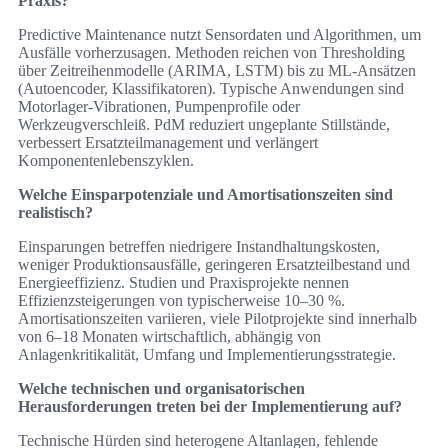
Praxis?
Predictive Maintenance nutzt Sensordaten und Algorithmen, um
Ausfälle vorherzusagen. Methoden reichen von Thresholding
über Zeitreihenmodelle (ARIMA, LSTM) bis zu ML‑Ansätzen
(Autoencoder, Klassifikatoren). Typische Anwendungen sind
Motorlager‑Vibrationen, Pumpenprofile oder
Werkzeugverschleiß. PdM reduziert ungeplante Stillstände,
verbessert Ersatzteilmanagement und verlängert
Komponentenlebenszyklen.
Welche Einsparpotenziale und Amortisationszeiten sind
realistisch?
Einsparungen betreffen niedrigere Instandhaltungskosten,
weniger Produktionsausfälle, geringeren Ersatzteilbestand und
Energieeffizienz. Studien und Praxisprojekte nennen
Effizienzsteigerungen von typischerweise 10–30 %.
Amortisationszeiten variieren, viele Pilotprojekte sind innerhalb
von 6–18 Monaten wirtschaftlich, abhängig von
Anlagenkritikalität, Umfang und Implementierungsstrategie.
Welche technischen und organisatorischen
Herausforderungen treten bei der Implementierung auf?
Technische Hürden sind heterogene Altanlagen, fehlende