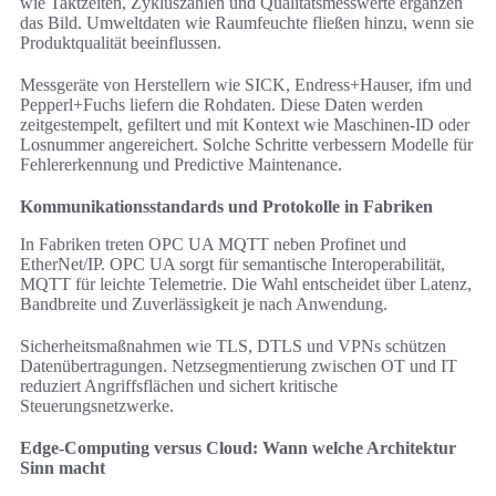
wie Taktzeiten, Zykluszahlen und Qualitätsmesswerte ergänzen
das Bild. Umweltdaten wie Raumfeuchte fließen hinzu, wenn sie
Produktqualität beeinflussen.
Messgeräte von Herstellern wie SICK, Endress+Hauser, ifm und
Pepperl+Fuchs liefern die Rohdaten. Diese Daten werden
zeitgestempelt, gefiltert und mit Kontext wie Maschinen-ID oder
Losnummer angereichert. Solche Schritte verbessern Modelle für
Fehlererkennung und Predictive Maintenance.
Kommunikationsstandards und Protokolle in Fabriken
In Fabriken treten OPC UA MQTT neben Profinet und
EtherNet/IP. OPC UA sorgt für semantische Interoperabilität,
MQTT für leichte Telemetrie. Die Wahl entscheidet über Latenz,
Bandbreite und Zuverlässigkeit je nach Anwendung.
Sicherheitsmaßnahmen wie TLS, DTLS und VPNs schützen
Datenübertragungen. Netzsegmentierung zwischen OT und IT
reduziert Angriffsflächen und sichert kritische
Steuerungsnetzwerke.
Edge-Computing versus Cloud: Wann welche Architektur
Sinn macht