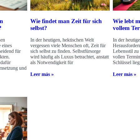
in
Wie findet man Zeit für sich
Wie lebt m
?
selbst?
vollem Te
hen
In der heutigen, hektischen Welt
In der heutige
e eines
vergessen viele Menschen oft, Zeit für
Herausforder
heidend für
sich selbst zu finden. Selbstfürsorge
Lebensstil zu
kten.
wird häufig als Luxus betrachtet, anstatt
vollen Termin
 dafür
als Notwendigkeit für
Schlüssel lieg
Umsetzung und
Leer más »
Leer más »