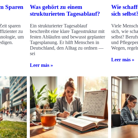
im Sparen
Was gehört zu einem
Wie schaff
strukturierten Tagesablauf?
sich selbst
Zeit sparen
Ein strukturierter Tagesablauf
Viele Mensch
fizienter zu
beschreibt eine klare Tagesstruktur mit
sich, wie scha
hnologie, um
festen Abläufen und bewusst geplanter
selbst? Berufs
edigen.
Tagesplanung. Er hilft Menschen in
und Pflegepe
Deutschland, den Alltag zu ordnen —
Wegen, regelm
sei
Leer más »
Leer más »