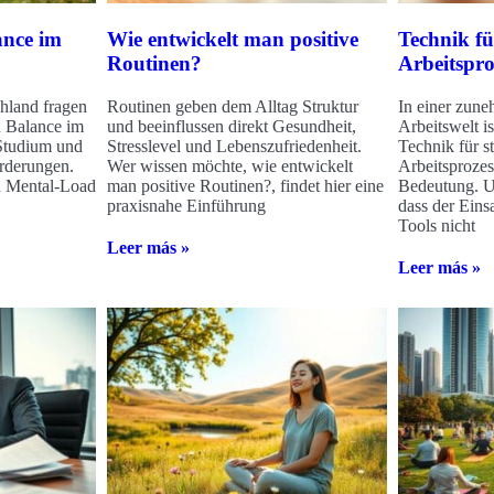
ance im
Wie entwickelt man positive
Technik fü
Routinen?
Arbeitspro
hland fragen
Routinen geben dem Alltag Struktur
In einer zune
n Balance im
und beeinflussen direkt Gesundheit,
Arbeitswelt 
Studium und
Stresslevel und Lebenszufriedenheit.
Technik für st
rderungen.
Wer wissen möchte, wie entwickelt
Arbeitsprozes
d Mental-Load
man positive Routinen?, findet hier eine
Bedeutung. U
praxisnahe Einführung
dass der Einsa
Tools nicht
Leer más »
Leer más »