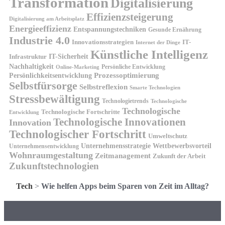
Transformation
Digitalisierung
Effizienzsteigerung
Digitalisierung am Arbeitsplatz
Energieeffizienz
Entspannungstechniken
Gesunde Ernährung
Industrie 4.0
Innovationsstrategien
IT-
Internet der Dinge
Künstliche Intelligenz
IT-Sicherheit
Infrastruktur
Nachhaltigkeit
Persönliche Entwicklung
Online-Marketing
Prozessoptimierung
Persönlichkeitsentwicklung
Selbstfürsorge
Selbstreflexion
Smarte Technologien
Stressbewältigung
Technologietrends
Technologische
Technologische
Technologische Fortschritte
Entwicklung
Technologische Innovationen
Innovation
Technologischer Fortschritt
Umweltschutz
Unternehmensstrategie
Wettbewerbsvorteil
Unternehmensentwicklung
Wohnraumgestaltung
Zeitmanagement
Zukunft der Arbeit
Zukunftstechnologien
Tech
>
Wie helfen Apps beim Sparen von Zeit im Alltag?