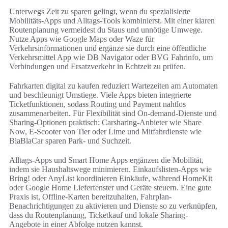
Unterwegs Zeit zu sparen gelingt, wenn du spezialisierte
Mobilitäts-Apps und Alltags-Tools kombinierst. Mit einer klaren
Routenplanung vermeidest du Staus und unnötige Umwege.
Nutze Apps wie Google Maps oder Waze für
Verkehrsinformationen und ergänze sie durch eine öffentliche
Verkehrsmittel App wie DB Navigator oder BVG Fahrinfo, um
Verbindungen und Ersatzverkehr in Echtzeit zu prüfen.
Fahrkarten digital zu kaufen reduziert Wartezeiten am Automaten
und beschleunigt Umstiege. Viele Apps bieten integrierte
Ticketfunktionen, sodass Routing und Payment nahtlos
zusammenarbeiten. Für Flexibilität sind On-demand-Dienste und
Sharing-Optionen praktisch: Carsharing-Anbieter wie Share
Now, E-Scooter von Tier oder Lime und Mitfahrdienste wie
BlaBlaCar sparen Park- und Suchzeit.
Alltags-Apps und Smart Home Apps ergänzen die Mobilität,
indem sie Haushaltswege minimieren. Einkaufslisten-Apps wie
Bring! oder AnyList koordinieren Einkäufe, während HomeKit
oder Google Home Lieferfenster und Geräte steuern. Eine gute
Praxis ist, Offline-Karten bereitzuhalten, Fahrplan-
Benachrichtigungen zu aktivieren und Dienste so zu verknüpfen,
dass du Routenplanung, Ticketkauf und lokale Sharing-
Angebote in einer Abfolge nutzen kannst.