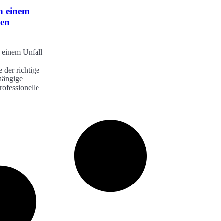
h einem
den
 einem Unfall
 der richtige
hängige
ofessionelle