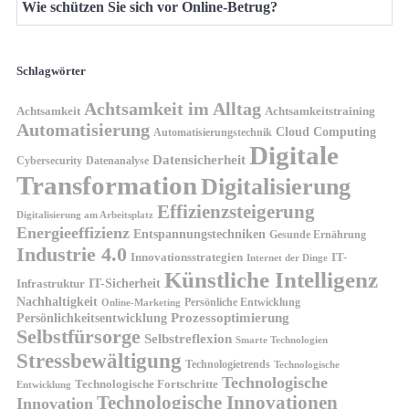
Wie schützen Sie sich vor Online-Betrug?
Schlagwörter
Achtsamkeit im Alltag
Achtsamkeit
Achtsamkeitstraining
Automatisierung
Cloud Computing
Automatisierungstechnik
Digitale
Datensicherheit
Cybersecurity
Datenanalyse
Transformation
Digitalisierung
Effizienzsteigerung
Digitalisierung am Arbeitsplatz
Energieeffizienz
Entspannungstechniken
Gesunde Ernährung
Industrie 4.0
Innovationsstrategien
IT-
Internet der Dinge
Künstliche Intelligenz
IT-Sicherheit
Infrastruktur
Nachhaltigkeit
Persönliche Entwicklung
Online-Marketing
Prozessoptimierung
Persönlichkeitsentwicklung
Selbstfürsorge
Selbstreflexion
Smarte Technologien
Stressbewältigung
Technologietrends
Technologische
Technologische
Technologische Fortschritte
Entwicklung
Technologische Innovationen
Innovation