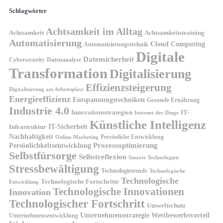
Schlagwörter
Achtsamkeit im Alltag
Achtsamkeit
Achtsamkeitstraining
Automatisierung
Cloud Computing
Automatisierungstechnik
Digitale
Datensicherheit
Cybersecurity
Datenanalyse
Transformation
Digitalisierung
Effizienzsteigerung
Digitalisierung am Arbeitsplatz
Energieeffizienz
Entspannungstechniken
Gesunde Ernährung
Industrie 4.0
Innovationsstrategien
IT-
Internet der Dinge
Künstliche Intelligenz
IT-Sicherheit
Infrastruktur
Nachhaltigkeit
Persönliche Entwicklung
Online-Marketing
Prozessoptimierung
Persönlichkeitsentwicklung
Selbstfürsorge
Selbstreflexion
Smarte Technologien
Stressbewältigung
Technologietrends
Technologische
Technologische
Technologische Fortschritte
Entwicklung
Technologische Innovationen
Innovation
Technologischer Fortschritt
Umweltschutz
Unternehmensstrategie
Wettbewerbsvorteil
Unternehmensentwicklung