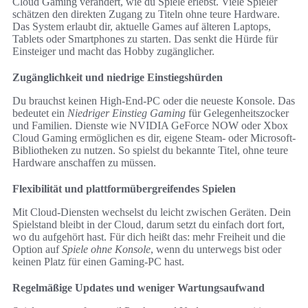
Cloud Gaming verändert, wie du Spiele erlebst. Viele Spieler
schätzen den direkten Zugang zu Titeln ohne teure Hardware.
Das System erlaubt dir, aktuelle Games auf älteren Laptops,
Tablets oder Smartphones zu starten. Das senkt die Hürde für
Einsteiger und macht das Hobby zugänglicher.
Zugänglichkeit und niedrige Einstiegshürden
Du brauchst keinen High-End-PC oder die neueste Konsole. Das
bedeutet ein
Niedriger Einstieg Gaming
für Gelegenheitszocker
und Familien. Dienste wie NVIDIA GeForce NOW oder Xbox
Cloud Gaming ermöglichen es dir, eigene Steam- oder Microsoft-
Bibliotheken zu nutzen. So spielst du bekannte Titel, ohne teure
Hardware anschaffen zu müssen.
Flexibilität und plattformübergreifendes Spielen
Mit Cloud-Diensten wechselst du leicht zwischen Geräten. Dein
Spielstand bleibt in der Cloud, darum setzt du einfach dort fort,
wo du aufgehört hast. Für dich heißt das: mehr Freiheit und die
Option auf
Spiele ohne Konsole
, wenn du unterwegs bist oder
keinen Platz für einen Gaming-PC hast.
Regelmäßige Updates und weniger Wartungsaufwand