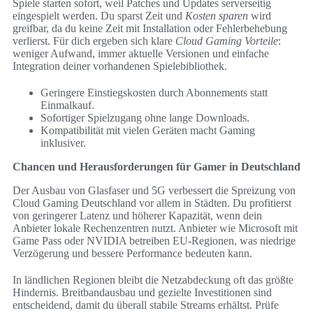
Spiele starten sofort, weil Patches und Updates serverseitig
eingespielt werden. Du sparst Zeit und
Kosten sparen
wird
greifbar, da du keine Zeit mit Installation oder Fehlerbehebung
verlierst. Für dich ergeben sich klare
Cloud Gaming Vorteile
:
weniger Aufwand, immer aktuelle Versionen und einfache
Integration deiner vorhandenen Spielebibliothek.
Geringere Einstiegskosten durch Abonnements statt
Einmalkauf.
Sofortiger Spielzugang ohne lange Downloads.
Kompatibilität mit vielen Geräten macht Gaming
inklusiver.
Chancen und Herausforderungen für Gamer in Deutschland
Der Ausbau von Glasfaser und 5G verbessert die Spreizung von
Cloud Gaming Deutschland vor allem in Städten. Du profitierst
von geringerer Latenz und höherer Kapazität, wenn dein
Anbieter lokale Rechenzentren nutzt. Anbieter wie Microsoft mit
Game Pass oder NVIDIA betreiben EU-Regionen, was niedrige
Verzögerung und bessere Performance bedeuten kann.
In ländlichen Regionen bleibt die Netzabdeckung oft das größte
Hindernis. Breitbandausbau und gezielte Investitionen sind
entscheidend, damit du überall stabile Streams erhältst. Prüfe