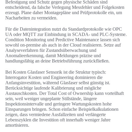
Befestigung und Schutz gegen physische Schäden sind
entscheidend, da falsche Verlegung Messfehler und Folgekosten
erzeugt. Plane daher Montagepläne und Prüfprotokolle ein, um
Nacharbeiten zu vermeiden.
Für die Datenintegration nutzt du Standardprotokolle wie OPC
UA oder MQTT zur Einbindung in SCADA- und PLC-Systeme.
Condition Monitoring und Predictive Maintenance lassen sich
sowohl on-premise als auch in der Cloud realisieren. Setze auf
Analyseverfahren für Zustandsüberwachung und
Anomalieerkennung, damit Meldungen präzise und
handlungsfähig an deine Betriebsführung zurückfließen.
Bei Kosten Glasfaser Sensorik ist die Struktur typisch:
Interrogator Kosten und Engineering dominieren die
Anfangsinvestition, während Glasfaser selbst günstig ist.
Berücksichtige laufende Kalibrierung und mögliche
Austauschkosten. Der Total Cost of Ownership kann vorteilhaft
sein, weil weniger ungeplante Stillstände, längere
Inspektionsintervalle und geringere Wartungskosten hohe
Einsparungen bringen. Schon einfache Beispielkalkulationen
zeigen, dass vermiedene Ausfallzeiten und verlängerte
Lebenszyklen die Investition oft innerhalb weniger Jahre
amortisieren.