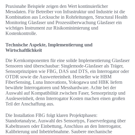
Praxisnahe Beispiele zeigen den Wert kontinuierlicher
Messdaten. Für Betreiber von Infrastruktur und Industrie ist die
Kombination aus Lecksuche in Rohrleitungen, Structural Health
Monitoring Glasfaser und Prozessüberwachung Glasfaser ein
wichtiges Instrument zur Risikominimierung und
Kostenkontrolle.
Technische Aspekte, Implementierung und
Wirtschaftlichkeit
Die Kernkomponenten für eine solide Implementierung Glasfaser
Sensoren sind überschaubar: Singlemode-Glasfaser als Träger,
Sensorprinzipien wie FBG, DAS und DTS, ein Interrogator oder
OTDR sowie die Auswerteeinheit. Hersteller wie HBM
FiberSensing, Luna Innovations, Yokogawa und HBK liefern
bewährte Interrogatoren und Messhardware. Achte bei der
Auswahl auf Kompatibilität zwischen Faser, Sensorprinzip und
Ausleseeinheit, denn Interrogator Kosten machen einen großen
Teil der Anschaffung aus.
Die Installation FBG folgt klaren Projektphasen:
Standortanalyse, Auswahl des Sensortyps, Faserverlegung über
Kabeltrassen oder Einbettung, Anschluss an den Interrogator,
Kalibrierung und Inbetriebnahme. Saubere mechanische