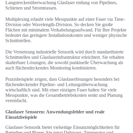
Langstreckenüberwachung Glasfaser entlang von Pipelines,
Schienen und Stromtrassen.
Multiplexing erlaubt viele Messpunkte auf einer Faser via Time-
Division oder Wavelength-Division. So decken Sie große
Flächen mit minimalem Verkabelungsaufwand. Für Ihre Projekte
bedeutet das geringere Installationskosten und weniger physische
Schnittstellen.
Die Vernetzung industrielle Sensorik wird durch standardisierte
Schnittstellen und Glasfaserinfrastruktur erleichtert. Sie erhalten
skalierbare Lösungen, die sowohl punktuelle Überwachung als
auch flächendeckendes Monitoring kombinieren.
Praxisbeispiele zeigen, dass Glasfaserlösungen besonders bei
flächendeckender Pipeline- und Leitungsüberwachung
wirtschaftlich sind. Mit einer einzigen Faser halten Sie viele
Messpunkte, was die Gesamtbetriebskosten senkt und Planung
vereinfacht.
Glasfaser Sensoren: Anwendungsfelder und reale
Einsatzbeispiele
Glasfaser-Sensorik bietet vielseitige Einsatzmöglichkeiten für
Betreiber und Planer. Sie misst Dehnung, Temperatur und