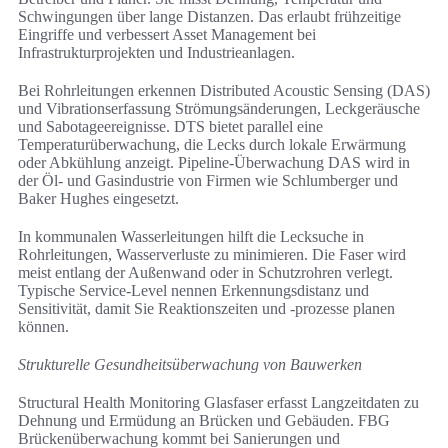
Schwingungen über lange Distanzen. Das erlaubt frühzeitige
Eingriffe und verbessert Asset Management bei
Infrastrukturprojekten und Industrieanlagen.
Bei Rohrleitungen erkennen Distributed Acoustic Sensing (DAS)
und Vibrationserfassung Strömungsänderungen, Leckgeräusche
und Sabotageereignisse. DTS bietet parallel eine
Temperaturüberwachung, die Lecks durch lokale Erwärmung
oder Abkühlung anzeigt. Pipeline-Überwachung DAS wird in
der Öl- und Gasindustrie von Firmen wie Schlumberger und
Baker Hughes eingesetzt.
In kommunalen Wasserleitungen hilft die Lecksuche in
Rohrleitungen, Wasserverluste zu minimieren. Die Faser wird
meist entlang der Außenwand oder in Schutzrohren verlegt.
Typische Service-Level nennen Erkennungsdistanz und
Sensitivität, damit Sie Reaktionszeiten und -prozesse planen
können.
Strukturelle Gesundheitsüberwachung von Bauwerken
Structural Health Monitoring Glasfaser erfasst Langzeitdaten zu
Dehnung und Ermüdung an Brücken und Gebäuden. FBG
Brückenüberwachung kommt bei Sanierungen und