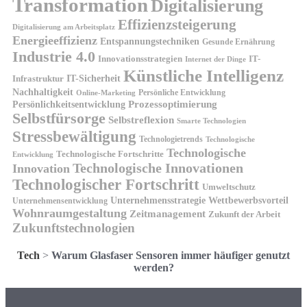
Transformation
Digitalisierung
Effizienzsteigerung
Digitalisierung am Arbeitsplatz
Energieeffizienz
Entspannungstechniken
Gesunde Ernährung
Industrie 4.0
Innovationsstrategien
IT-
Internet der Dinge
Künstliche Intelligenz
IT-Sicherheit
Infrastruktur
Nachhaltigkeit
Persönliche Entwicklung
Online-Marketing
Prozessoptimierung
Persönlichkeitsentwicklung
Selbstfürsorge
Selbstreflexion
Smarte Technologien
Stressbewältigung
Technologietrends
Technologische
Technologische
Technologische Fortschritte
Entwicklung
Technologische Innovationen
Innovation
Technologischer Fortschritt
Umweltschutz
Unternehmensstrategie
Wettbewerbsvorteil
Unternehmensentwicklung
Wohnraumgestaltung
Zeitmanagement
Zukunft der Arbeit
Zukunftstechnologien
Tech
>
Warum Glasfaser Sensoren immer häufiger genutzt
werden?