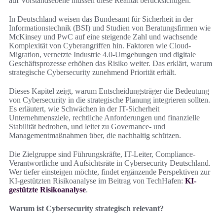
auf Vorstandsebene müssen diese Realität berücksichtigen.
In Deutschland weisen das Bundesamt für Sicherheit in der
Informationstechnik (BSI) und Studien von Beratungsfirmen wie
McKinsey und PwC auf eine steigende Zahl und wachsende
Komplexität von Cyberangriffen hin. Faktoren wie Cloud-
Migration, vernetzte Industrie 4.0-Umgebungen und digitale
Geschäftsprozesse erhöhen das Risiko weiter. Das erklärt, warum
strategische Cybersecurity zunehmend Priorität erhält.
Dieses Kapitel zeigt, warum Entscheidungsträger die Bedeutung
von Cybersecurity in die strategische Planung integrieren sollten.
Es erläutert, wie Schwächen in der IT-Sicherheit
Unternehmensziele, rechtliche Anforderungen und finanzielle
Stabilität bedrohen, und leitet zu Governance- und
Managementmaßnahmen über, die nachhaltig schützen.
Die Zielgruppe sind Führungskräfte, IT-Leiter, Compliance-
Verantwortliche und Aufsichtsräte in Cybersecurity Deutschland.
Wer tiefer einsteigen möchte, findet ergänzende Perspektiven zur
KI-gestützten Risikoanalyse im Beitrag von TechHafen:
KI-
gestützte Risikoanalyse
.
Warum ist Cybersecurity strategisch relevant?