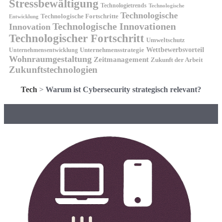
Stressbewältigung
Technologietrends
Technologische
Technologische
Technologische Fortschritte
Entwicklung
Technologische Innovationen
Innovation
Technologischer Fortschritt
Umweltschutz
Wettbewerbsvorteil
Unternehmensstrategie
Unternehmensentwicklung
Wohnraumgestaltung
Zeitmanagement
Zukunft der Arbeit
Zukunftstechnologien
Tech
>
Warum ist Cybersecurity strategisch relevant?