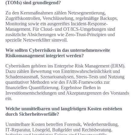
(TOMs) sind grundlegend?
Zu den Kernmaßnahmen zählen Netzsegmentierung,
Zugriffskontrollen, Verschlüsselung, regelmäßige Backups,
Monitoring sowie ein ausgereiftes Incident-Response-
Management. Für Cloud- und OT/ICS‑Umgebungen sind
zusätzliche Absicherungen wie Zero‑Trust‑Prinzipien und
spezielle Netzwerkfilter sinnvoll.
Wie sollten Cyberrisiken in das unternehmensweite
Risikomanagement integriert werden?
Cyberrisiken gehören ins Enterprise Risk Management (ERM).
Dazu zählen Bewertung von Eintrittswahrscheinlichkeit und
Schadensausmaß, Szenarioanalysen, Stress‑Tests und Nutzung
quantitativer Methoden wie des FAIR‑Frameworks zur
finanziellen Quantifizierung. Ergebnisse fließen in
Investitionsentscheidungen und Akzeptanzgrenzen des Vorstands
ein.
Welche unmittelbaren und langfristigen Kosten entstehen
durch Sicherheitsvorfälle?
Unmittelbare Kosten betreffen Forensik, Wiederherstellung,
IT‑Reparatur, Lösegeld, Bußgelder und Rechtsberatung.