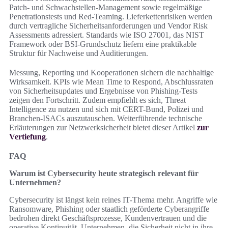
Patch- und Schwachstellen-Management sowie regelmäßige
Penetrationstests und Red-Teaming. Lieferkettenrisiken werden
durch vertragliche Sicherheitsanforderungen und Vendor Risk
Assessments adressiert. Standards wie ISO 27001, das NIST
Framework oder BSI-Grundschutz liefern eine praktikable
Struktur für Nachweise und Auditierungen.
Messung, Reporting und Kooperationen sichern die nachhaltige
Wirksamkeit. KPIs wie Mean Time to Respond, Abschlussraten
von Sicherheitsupdates und Ergebnisse von Phishing-Tests
zeigen den Fortschritt. Zudem empfiehlt es sich, Threat
Intelligence zu nutzen und sich mit CERT-Bund, Polizei und
Branchen-ISACs auszutauschen. Weiterführende technische
Erläuterungen zur Netzwerksicherheit bietet dieser Artikel
zur
Vertiefung
.
FAQ
Warum ist Cybersecurity heute strategisch relevant für
Unternehmen?
Cybersecurity ist längst kein reines IT-Thema mehr. Angriffe wie
Ransomware, Phishing oder staatlich geförderte Cyberangriffe
bedrohen direkt Geschäftsprozesse, Kundenvertrauen und die
operative Kontinuität. Unternehmen, die Sicherheit nicht in ihre