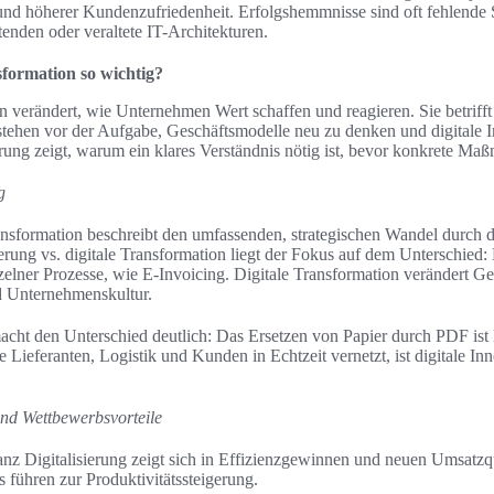
nd höherer Kundenzufriedenheit. Erfolgshemmnisse sind oft fehlende 
tenden oder veraltete IT-Architekturen.
sformation so wichtig?
on verändert, wie Unternehmen Wert schaffen und reagieren. Sie betriff
stehen vor der Aufgabe, Geschäftsmodelle neu zu denken und digitale I
rung zeigt, warum ein klares Verständnis nötig ist, bevor konkrete Ma
g
ransformation beschreibt den umfassenden, strategischen Wandel durch d
rung vs. digitale Transformation liegt der Fokus auf dem Unterschied: D
zelner Prozesse, wie E‑Invoicing. Digitale Transformation verändert G
 Unternehmenskultur.
macht den Unterschied deutlich: Das Ersetzen von Papier durch PDF ist 
e Lieferanten, Logistik und Kunden in Echtzeit vernetzt, ist digitale In
und Wettbewerbsvorteile
anz Digitalisierung zeigt sich in Effizienzgewinnen und neuen Umsatzq
 führen zur Produktivitätssteigerung.