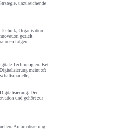
Strategie, unzureichende
t Technik, Organisation
nnovation gezielt
ßnahmen folgen.
igitale Technologien. Bei
igitalisierung meint oft
eschäftsmodelle,
Digitalisierung. Der
novation und gehört zur
uellen. Automatisierung