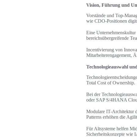
Vision, Führung und U
Vorstände und Top-Managem
wie CDO-Positionen digit
Eine Unternehmenskultur 
bereichsübergreifende Te
Incentivierung von Innov
Mitarbeiterengagement, Ä
Technologieauswahl und
Technologieentscheidungen 
Total Cost of Ownership.
Bei der Technologieauswa
oder SAP S/4HANA Cloud la
Modulare IT-Architektur d
Patterns erhöhen die Agilit
Für Altsysteme helfen Mid
Sicherheitskonzepte wie I