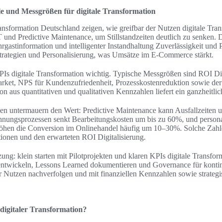
e und Messgrößen für digitale Transformation
ransformation Deutschland zeigen, wie greifbar der Nutzen digitale Tran
IoT und Predictive Maintenance, um Stillstandzeiten deutlich zu senken
ahrgastinformation und intelligenter Instandhaltung Zuverlässigkeit und 
strategien und Personalisierung, was Umsätze im E‑Commerce stärkt.
Is digitale Transformation wichtig. Typische Messgrößen sind ROI Digi
ket, NPS für Kundenzufriedenheit, Prozesskostenreduktion sowie der 
 aus quantitativen und qualitativen Kennzahlen liefert ein ganzheitlic
n untermauern den Wert: Predictive Maintenance kann Ausfallzeiten 
nungsprozessen senkt Bearbeitungskosten um bis zu 60%, und personal
hen die Conversion im Onlinehandel häufig um 10–30%. Solche Zahle
tionen und den erwarteten ROI Digitalisierung.
g: klein starten mit Pilotprojekten und klaren KPIs digitale Transfor
e entwickeln, Lessons Learned dokumentieren und Governance für konti
der Nutzen nachverfolgen und mit finanziellen Kennzahlen sowie strateg
digitaler Transformation?