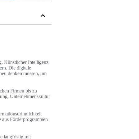
 Künstlicher Intelligenz,
n. Die digitale
e neu denken müssen, um
schen Firmen bis zu
hrung, Unternehmenskultur
ormationsdringlichkeit
ie aus Förderprogrammen
e langfristig mit