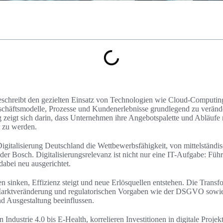
eschreibt den gezielten Einsatz von Technologien wie Cloud-Computing,
chäftsmodelle, Prozesse und Kundenerlebnisse grundlegend zu veränder
 zeigt sich darin, dass Unternehmen ihre Angebotspalette und Abläuf
r zu werden.
Digitalisierung Deutschland die Wettbewerbsfähigkeit, von mittelständi
r Bosch. Digitalisierungsrelevanz ist nicht nur eine IT-Aufgabe: Fü
abei neu ausgerichtet.
en sinken, Effizienz steigt und neue Erlösquellen entstehen. Die Transf
r Marktveränderung und regulatorischen Vorgaben wie der DSGVO sow
d Ausgestaltung beeinflussen.
ndustrie 4.0 bis E‑Health, korrelieren Investitionen in digitale Projekt