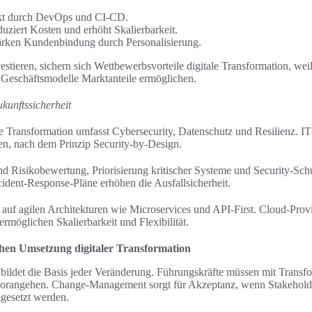
nkt durch DevOps und CI‑CD.
uziert Kosten und erhöht Skalierbarkeit.
tärken Kundenbindung durch Personalisierung.
stieren, sichern sich Wettbewerbsvorteile digitale Transformation, wei
Geschäftsmodelle Marktanteile ermöglichen.
unftssicherheit
 Transformation umfasst Cybersecurity, Datenschutz und Resilienz. IT
en, nach dem Prinzip Security‑by‑Design.
 Risikobewertung, Priorisierung kritischer Systeme und Security‑Schu
ident‑Response‑Pläne erhöhen die Ausfallsicherheit.
t auf agilen Architekturen wie Microservices und API‑First. Cloud‑Pro
möglichen Skalierbarkeit und Flexibilität.
ichen Umsetzung digitaler Transformation
n bildet die Basis jeder Veränderung. Führungskräfte müssen mit Trans
rangehen. Change-Management sorgt für Akzeptanz, wenn Stakeholde
esetzt werden.