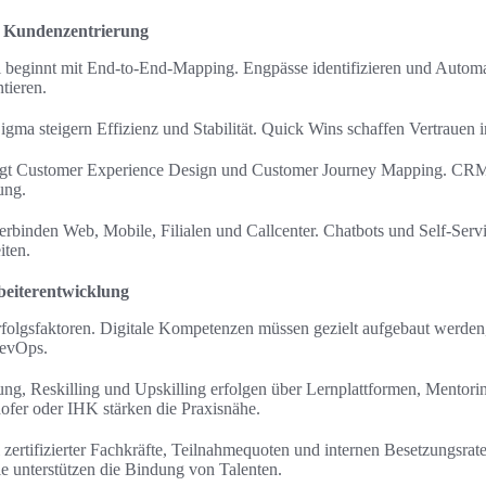
d Kundenzentrierung
al beginnt mit End-to-End-Mapping. Engpässe identifizieren und Autom
tieren.
ma steigern Effizienz und Stabilität. Quick Wins schaffen Vertrauen i
ngt Customer Experience Design und Customer Journey Mapping. CRM
ung.
rbinden Web, Mobile, Filialen und Callcenter. Chatbots und Self-Serv
iten.
beiterentwicklung
folgsfaktoren. Digitale Kompetenzen müssen gezielt aufgebaut werden,
DevOps.
rung, Reskilling und Upskilling erfolgen über Lernplattformen, Mentori
ofer oder IHK stärken die Praxisnähe.
il zertifizierter Fachkräfte, Teilnahmequoten und internen Besetzungsr
le unterstützen die Bindung von Talenten.