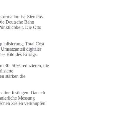
sformation ist. Siemens
. Die Deutsche Bahn
Pünktlichkeit. Die Otto
talisierung, Total Cost
Umsatzanteil digitaler
hes Bild des Erfolgs.
um 30–50% reduzieren, die
isierte
n stärken die
mation festlegen. Danach
nuierliche Messung
ischen Zielen verknüpfen.