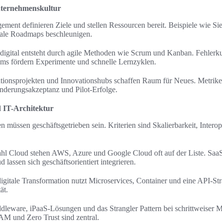
nternehmenskultur
ent definieren Ziele und stellen Ressourcen bereit. Beispiele wie S
ale Roadmaps beschleunigen.
digital entsteht durch agile Methoden wie Scrum und Kanban. Fehlerku
ams fördern Experimente und schnelle Lernzyklen.
ationsprojekten und Innovationshubs schaffen Raum für Neues. Metrik
nderungsakzeptanz und Pilot-Erfolge.
 IT-Architektur
müssen geschäftsgetrieben sein. Kriterien sind Skalierbarkeit, Interope
hl Cloud stehen AWS, Azure und Google Cloud oft auf der Liste. Saa
ssen sich geschäftsorientiert integrieren.
igitale Transformation nutzt Microservices, Container und eine API-Str
ät.
dleware, iPaaS-Lösungen und das Strangler Pattern bei schrittweiser 
AM und Zero Trust sind zentral.