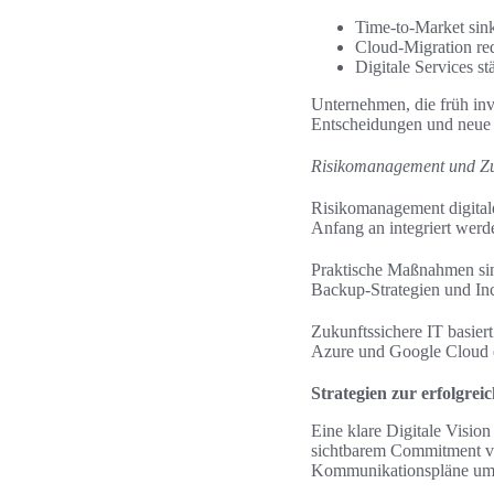
Time‑to‑Market si
Cloud‑Migration red
Digitale Services s
Unternehmen, die früh inve
Entscheidungen und neue 
Risikomanagement und Zuk
Risikomanagement digitale
Anfang an integriert werd
Praktische Maßnahmen sind
Backup‑Strategien und Inc
Zukunftssichere IT basier
Azure und Google Cloud er
Strategien zur erfolgre
Eine klare Digitale Visio
sichtbarem Commitment vo
Kommunikationspläne umg