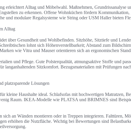
ung erleichtert Alltag und Möbelwahl. Maßnehmen, Grundrissanalyse 
d Engstellen zu erkennen. Offene Wohnküchen fördern Kommunikation,
he und modulare Regalsysteme wie String oder USM Haller bieten Flexi
m Alltag
et über Gesundheit und Wohlbefinden. Sitzhöhe, Sitztiefe und Lenden
Schreibtischen lohnt sich Höhenverstellbarkeit; Abstand zum Bildschir
arken wie Vitra und Mauser orientieren sich an ergonomischen Stand
rialien und Pflege. Gute Polsterqualität, atmungsaktive Stoffe und pas
ür langanhaltenden Sitzkomfort. Bezugsmaterialien mit Prüfungen nac
nd platzsparende Lösungen
für kleine Haushalte ideal. Schlafsofas mit hochwertigen Matratzen, Be
f wenig Raum. IKEA-Modelle wie PLATSA und BRIMNES sind Beispiele
n sich an Wänden montieren oder in Treppen integrieren. Falttüren, Mö
gen erhöhen die Nutzfläche. Wichtig bei Bewertungen sind Belastbark
teilversorgung.