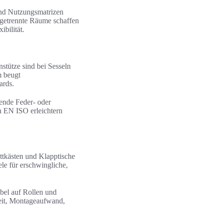
und Nutzungsmatrizen
 getrennte Räume schaffen
bilität.
stütze sind bei Sesseln
m beugt
ards.
sende Feder- oder
h EN ISO erleichtern
ttkästen und Klapptische
 für erschwingliche,
bel auf Rollen und
eit, Montageaufwand,