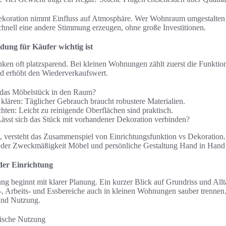
 Dekoration nimmt Einfluss auf Atmosphäre. Wer Wohnraum umgestalten 
hnell eine andere Stimmung erzeugen, ohne große Investitionen.
ung für Käufer wichtig ist
ken oft platzsparend. Bei kleinen Wohnungen zählt zuerst die Funktion
und erhöht den Wiederverkaufswert.
 das Möbelstück in den Raum?
klären: Täglicher Gebrauch braucht robustere Materialien.
ten: Leicht zu reinigende Oberflächen sind praktisch.
ässt sich das Stück mit vorhandener Dekoration verbinden?
, versteht das Zusammenspiel von Einrichtungsfunktion vs Dekoration. 
 der Zweckmäßigkeit Möbel und persönliche Gestaltung Hand in Hand
 der Einrichtung
ung beginnt mit klarer Planung. Ein kurzer Blick auf Grundriss und All
-, Arbeits- und Essbereiche auch in kleinen Wohnungen sauber trennen.
und Nutzung.
tische Nutzung