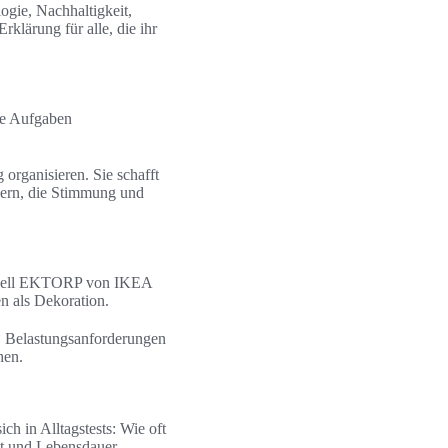
logie, Nachhaltigkeit,
rklärung für alle, die ihr
re Aufgaben
 organisieren. Sie schafft
dern, die Stimmung und
 Modell EKTORP von IKEA
en als Dekoration.
, Belastungsanforderungen
hen.
h in Alltagstests: Wie oft
ät und Lebensdauer.