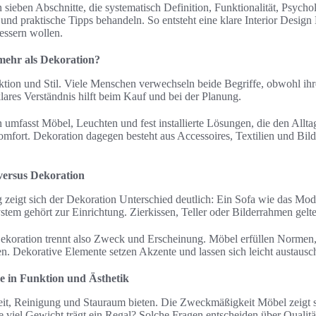
 sieben Abschnitte, die systematisch Definition, Funktionalität, Psycho
 und praktische Tipps behandeln. So entsteht eine klare Interior Design E
essern wollen.
mehr als Dekoration?
ktion und Stil. Viele Menschen verwechseln beide Begriffe, obwohl ih
klares Verständnis hilft beim Kauf und bei der Planung.
 umfasst Möbel, Leuchten und fest installierte Lösungen, die den Alltag
mfort. Dekoration dagegen besteht aus Accessoires, Textilien und Bil
 versus Dekoration
g zeigt sich der Dekoration Unterschied deutlich: Ein Sofa wie das
stem gehört zur Einrichtung. Zierkissen, Teller oder Bilderrahmen gelt
Dekoration trennt also Zweck und Erscheinung. Möbel erfüllen Normen
n. Dekorative Elemente setzen Akzente und lassen sich leicht austausc
e in Funktion und Ästhetik
t, Reinigung und Stauraum bieten. Die Zweckmäßigkeit Möbel zeigt sic
ie viel Gewicht trägt ein Regal? Solche Fragen entscheiden über Qualit