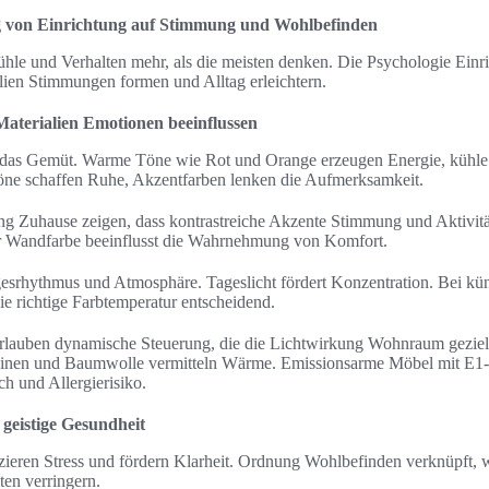
 von Einrichtung auf Stimmung und Wohlbefinden
hle und Verhalten mehr, als die meisten denken. Die Psychologie Einri
lien Stimmungen formen und Alltag erleichtern.
aterialien Emotionen beeinflussen
f das Gemüt. Warme Töne wie Rot und Orange erzeugen Energie, kühl
töne schaffen Ruhe, Akzentfarben lenken die Aufmerksamkeit.
g Zuhause zeigen, dass kontrastreiche Akzente Stimmung und Aktivitä
r Wandfarbe beeinflusst die Wahrnehmung von Komfort.
gesrhythmus und Atmosphäre. Tageslicht fördert Konzentration. Bei kün
 richtige Farbtemperatur entscheidend.
rlauben dynamische Steuerung, die die Lichtwirkung Wohnraum gezielt
Leinen und Baumwolle vermitteln Wärme. Emissionsarme Möbel mit E1-
ch und Allergierisiko.
geistige Gesundheit
ren Stress und fördern Klarheit. Ordnung Wohlbefinden verknüpft, wei
en verringern.