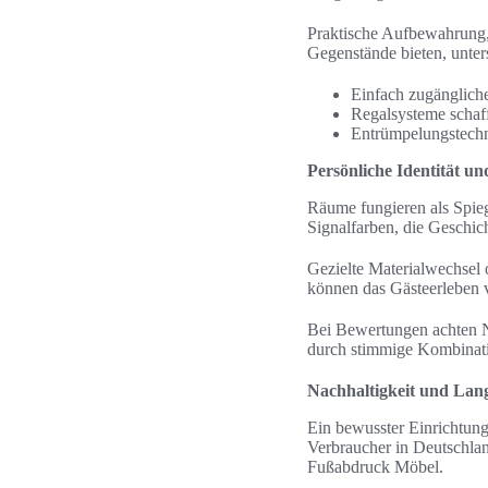
Praktische Aufbewahrung, 
Gegenstände bieten, unters
Einfach zugängliche
Regalsysteme schaff
Entrümpelungstechn
Persönliche Identität 
Räume fungieren als Spiege
Signalfarben, die Geschic
Gezielte Materialwechsel 
können das Gästeerleben v
Bei Bewertungen achten N
durch stimmige Kombinat
Nachhaltigkeit und Lang
Ein bewusster Einrichtung
Verbraucher in Deutschla
Fußabdruck Möbel.