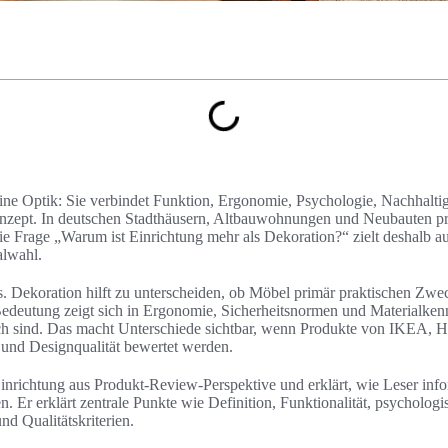
reine Optik: Sie verbindet Funktion, Ergonomie, Psychologie, Nachhaltig
ept. In deutschen Stadthäusern, Altbauwohnungen und Neubauten prä
ie Frage „Warum ist Einrichtung mehr als Dekoration?“ zielt deshalb a
lwahl.
s. Dekoration hilft zu unterscheiden, ob Möbel primär praktischen Zwec
edeutung zeigt sich in Ergonomie, Sicherheitsnormen und Materialkenn
ich sind. Das macht Unterschiede sichtbar, wenn Produkte von IKEA, H
t und Designqualität bewertet werden.
Einrichtung aus Produkt-Review-Perspektive und erklärt, wie Leser info
. Er erklärt zentrale Punkte wie Definition, Funktionalität, psycholog
nd Qualitätskriterien.