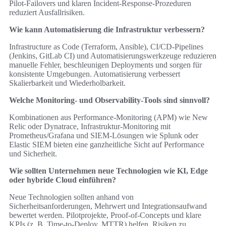
Pilot‑Failovers und klaren Incident‑Response‑Prozeduren
reduziert Ausfallrisiken.
Wie kann Automatisierung die Infrastruktur verbessern?
Infrastructure as Code (Terraform, Ansible), CI/CD‑Pipelines
(Jenkins, GitLab CI) und Automatisierungswerkzeuge reduzieren
manuelle Fehler, beschleunigen Deployments und sorgen für
konsistente Umgebungen. Automatisierung verbessert
Skalierbarkeit und Wiederholbarkeit.
Welche Monitoring‑ und Observability‑Tools sind sinnvoll?
Kombinationen aus Performance‑Monitoring (APM) wie New
Relic oder Dynatrace, Infrastruktur‑Monitoring mit
Prometheus/Grafana und SIEM‑Lösungen wie Splunk oder
Elastic SIEM bieten eine ganzheitliche Sicht auf Performance
und Sicherheit.
Wie sollten Unternehmen neue Technologien wie KI, Edge
oder hybride Cloud einführen?
Neue Technologien sollten anhand von
Sicherheitsanforderungen, Mehrwert und Integrationsaufwand
bewertet werden. Pilotprojekte, Proof‑of‑Concepts und klare
KPIs (z. B. Time‑to‑Deploy, MTTR) helfen, Risiken zu