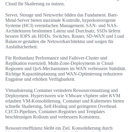
Cloud für Skalierung zu nutzen.
Server, Storage und Netzwerke bilden das Fundament. Bare-
Metal-Server bieten maximale Kontrolle, hyperkonvergente
Systeme (HCI) vereinfachen Management. SAN- und NAS-
Architekturen bestimmen Latenz und Durchsatz, SSDs liefern
bessere IOPS als HDDs. Switches, Router, SD-WAN und Load
Balancer gestalten die Netzwerkarchitektur und sorgen für
Ausfallsicherheit.
Für Redundanz Performance sind Failover-Cluster und
Replikation essenziell. Multi-Zone-Deployments in Cloud-
Regionen und QoS-Mechanismen im WAN verbessern Stabilität.
Richtige Kapazitätsplanung und WAN-Optimierung reduzieren
Engpässe und erhöhen Verfügbarkeit.
Virtualisierung Container verändern Ressourcennutzung und
Deployment. Hypervisoren wie VMware vSphere oder KVM
erlauben VM-Konsolidierung. Container und Kubernetes bieten
schnelle Skalierung, Self-Healing und geringeren Overhead.
CI/CD-Pipelines, Container-Registries und Templates
beschleunigen Rollouts und verbessern Konsistenz.
Ressourceneffizienz bleibt ein Ziel. Konsolidierung durch