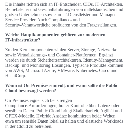
Die Inhalte richten sich an IT‑Entscheider, CIOs, IT‑Architekten,
Betriebsleiter und Geschäftsführungen von mittelständischen und
großen Unternehmen sowie an IT‑Dienstleister und Managed
Service Provider. Auch Compliance‑ und
Security‑Verantwortliche profitieren von den Fragestellungen.
Welche Hauptkomponenten gehören zur modernen
IT‑Infrastruktur?
Zu den Kernkomponenten zählen Server, Storage, Netzwerke
sowie Virtualisierungs‑ und Container‑Plattformen. Ergänzt
werden sie durch Sicherheitsarchitekturen, Identity‑Management,
Backup‑ und Monitoring‑Lösungen. Typische Produkte kommen
von AWS, Microsoft Azure, VMware, Kubernetes, Cisco und
HashiCorp.
Wann ist On‑Premises sinnvoll, und wann sollte die Public
Cloud bevorzugt werden?
On‑Premises eignet sich bei strengen
Compliance‑Anforderungen, hoher Kontrolle über Latenz oder
sensiblen Daten. Public Cloud bringt Skalierbarkeit, Agilität und
OPEX‑Modelle. Hybride Ansätze kombinieren beide Welten,
etwa um sensible Daten lokal zu halten und elastische Workloads
in der Cloud zu betreiben.