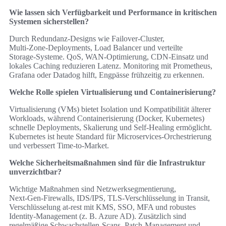
Wie lassen sich Verfügbarkeit und Performance in kritischen
Systemen sicherstellen?
Durch Redundanz‑Designs wie Failover‑Cluster,
Multi‑Zone‑Deployments, Load Balancer und verteilte
Storage‑Systeme. QoS, WAN‑Optimierung, CDN‑Einsatz und
lokales Caching reduzieren Latenz. Monitoring mit Prometheus,
Grafana oder Datadog hilft, Engpässe frühzeitig zu erkennen.
Welche Rolle spielen Virtualisierung und Containerisierung?
Virtualisierung (VMs) bietet Isolation und Kompatibilität älterer
Workloads, während Containerisierung (Docker, Kubernetes)
schnelle Deployments, Skalierung und Self‑Healing ermöglicht.
Kubernetes ist heute Standard für Microservices‑Orchestrierung
und verbessert Time‑to‑Market.
Welche Sicherheitsmaßnahmen sind für die Infrastruktur
unverzichtbar?
Wichtige Maßnahmen sind Netzwerksegmentierung,
Next‑Gen‑Firewalls, IDS/IPS, TLS‑Verschlüsselung in Transit,
Verschlüsselung at‑rest mit KMS, SSO, MFA und robustes
Identity‑Management (z. B. Azure AD). Zusätzlich sind
regelmäßige Schwachstellen‑Scans, Patch‑Management und