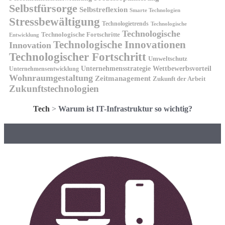
Selbstfürsorge
Selbstreflexion
Smarte Technologien
Stressbewältigung
Technologietrends
Technologische
Technologische
Technologische Fortschritte
Entwicklung
Technologische Innovationen
Innovation
Technologischer Fortschritt
Umweltschutz
Unternehmensstrategie
Wettbewerbsvorteil
Unternehmensentwicklung
Wohnraumgestaltung
Zeitmanagement
Zukunft der Arbeit
Zukunftstechnologien
Tech
>
Warum ist IT-Infrastruktur so wichtig?