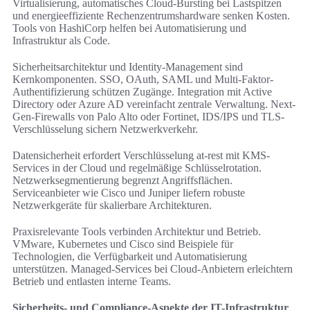
Virtualisierung, automatisches Cloud-Bursting bei Lastspitzen
und energieeffiziente Rechenzentrumshardware senken Kosten.
Tools von HashiCorp helfen bei Automatisierung und
Infrastruktur als Code.
Sicherheitsarchitektur und Identity-Management sind
Kernkomponenten. SSO, OAuth, SAML und Multi-Faktor-
Authentifizierung schützen Zugänge. Integration mit Active
Directory oder Azure AD vereinfacht zentrale Verwaltung. Next-
Gen-Firewalls von Palo Alto oder Fortinet, IDS/IPS und TLS-
Verschlüsselung sichern Netzwerkverkehr.
Datensicherheit erfordert Verschlüsselung at-rest mit KMS-
Services in der Cloud und regelmäßige Schlüsselrotation.
Netzwerksegmentierung begrenzt Angriffsflächen.
Serviceanbieter wie Cisco und Juniper liefern robuste
Netzwerkgeräte für skalierbare Architekturen.
Praxisrelevante Tools verbinden Architektur und Betrieb.
VMware, Kubernetes und Cisco sind Beispiele für
Technologien, die Verfügbarkeit und Automatisierung
unterstützen. Managed-Services bei Cloud-Anbietern erleichtern
Betrieb und entlasten interne Teams.
Sicherheits- und Compliance-Aspekte der IT-Infrastruktur