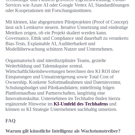
Services wie Azure AI oder Google Vertex AI, Standardlösungen
oder Kooperationen mit Forschungsinstituten.
Mit kleinen, klar abgegrenzten Pilotprojekten (Proof of Concept)
lässt sich Lernkurve steuern. Iterative Umsetzung und eindeutige
Metriken zeigen, ob ein Projekt skaliert werden kann.
Governance, Ethik und Compliance sind dauerhaft zu verankern:
Bias-Tests, Explainable AI, Auditierbarkeit und
Modellüberwachung schützen Nutzer und Unternehmen.
Organisatorisch sind interdisziplinäre Teams, gezielte
Weiterbildung und Talentakquise zentral.
Wirtschaftlichkeitsbewertungen berechnen den KI ROI über
Einsparungen und Umsatzsteigerung sowie Total Cost of
Ownership. Konkrete Sofortmaßnahmen sind Dateninventur,
Schulungsbudget und Pilotkandidaten; mittelfristig folgen
Plattformaufbau und Partnerschaften, langfristig eine
Innovationskultur. Unternehmen im Techhafen finden hierzu
ergänzende Hinweise im
KI-Umfeld des Techhafens
und
können so KI Strategie Unternehmen nachhaltig umsetzen.
FAQ
Warum gilt künstliche Intelligenz als Wachstumstreiber?