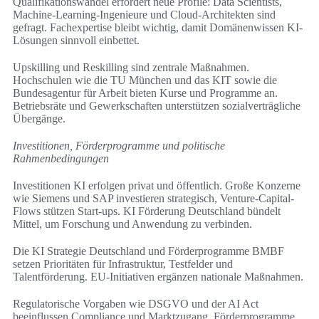
Qualifikationswandel erfordert neue Profile: Data Scientists,
Machine-Learning-Ingenieure und Cloud-Architekten sind
gefragt. Fachexpertise bleibt wichtig, damit Domänenwissen KI-
Lösungen sinnvoll einbettet.
Upskilling und Reskilling sind zentrale Maßnahmen.
Hochschulen wie die TU München und das KIT sowie die
Bundesagentur für Arbeit bieten Kurse und Programme an.
Betriebsräte und Gewerkschaften unterstützen sozialverträgliche
Übergänge.
Investitionen, Förderprogramme und politische
Rahmenbedingungen
Investitionen KI erfolgen privat und öffentlich. Große Konzerne
wie Siemens und SAP investieren strategisch, Venture-Capital-
Flows stützen Start-ups. KI Förderung Deutschland bündelt
Mittel, um Forschung und Anwendung zu verbinden.
Die KI Strategie Deutschland und Förderprogramme BMBF
setzen Prioritäten für Infrastruktur, Testfelder und
Talentförderung. EU-Initiativen ergänzen nationale Maßnahmen.
Regulatorische Vorgaben wie DSGVO und der AI Act
beeinflussen Compliance und Marktzugang. Förderprogramme