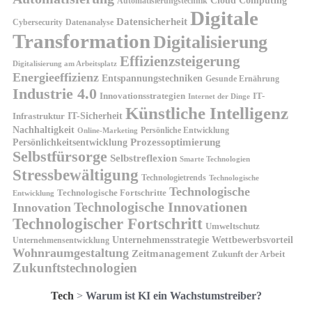
Cloud Computing
Automatisierungstechnik
Digitale
Datensicherheit
Cybersecurity
Datenanalyse
Transformation
Digitalisierung
Effizienzsteigerung
Digitalisierung am Arbeitsplatz
Energieeffizienz
Entspannungstechniken
Gesunde Ernährung
Industrie 4.0
Innovationsstrategien
IT-
Internet der Dinge
Künstliche Intelligenz
IT-Sicherheit
Infrastruktur
Nachhaltigkeit
Persönliche Entwicklung
Online-Marketing
Prozessoptimierung
Persönlichkeitsentwicklung
Selbstfürsorge
Selbstreflexion
Smarte Technologien
Stressbewältigung
Technologietrends
Technologische
Technologische
Technologische Fortschritte
Entwicklung
Technologische Innovationen
Innovation
Technologischer Fortschritt
Umweltschutz
Unternehmensstrategie
Wettbewerbsvorteil
Unternehmensentwicklung
Wohnraumgestaltung
Zeitmanagement
Zukunft der Arbeit
Zukunftstechnologien
Tech
>
Warum ist KI ein Wachstumstreiber?