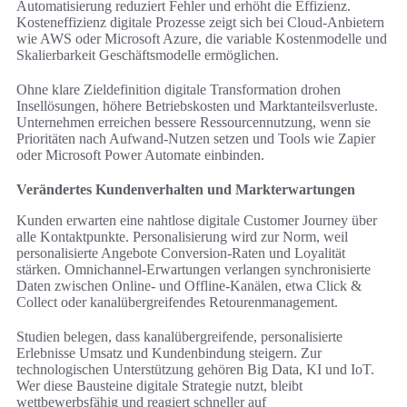
Automatisierung reduziert Fehler und erhöht die Effizienz.
Kosteneffizienz digitale Prozesse zeigt sich bei Cloud-Anbietern
wie AWS oder Microsoft Azure, die variable Kostenmodelle und
Skalierbarkeit Geschäftsmodelle ermöglichen.
Ohne klare Zieldefinition digitale Transformation drohen
Insellösungen, höhere Betriebskosten und Marktanteilsverluste.
Unternehmen erreichen bessere Ressourcennutzung, wenn sie
Prioritäten nach Aufwand-Nutzen setzen und Tools wie Zapier
oder Microsoft Power Automate einbinden.
Verändertes Kundenverhalten und Markterwartungen
Kunden erwarten eine nahtlose digitale Customer Journey über
alle Kontaktpunkte. Personalisierung wird zur Norm, weil
personalisierte Angebote Conversion‑Raten und Loyalität
stärken. Omnichannel-Erwartungen verlangen synchronisierte
Daten zwischen Online- und Offline-Kanälen, etwa Click &
Collect oder kanalübergreifendes Retourenmanagement.
Studien belegen, dass kanalübergreifende, personalisierte
Erlebnisse Umsatz und Kundenbindung steigern. Zur
technologischen Unterstützung gehören Big Data, KI und IoT.
Wer diese Bausteine digitale Strategie nutzt, bleibt
wettbewerbsfähig und reagiert schneller auf