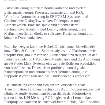
Automatisierung reduziert Routineaufwand und fördert
Effizienzsteigerung. Prozessautomatisierung mit RPA,
Workflow-Automatisierung in ERP/CRM-Systemen und
Chatbots wie Dialogflow senken Fehlerquoten und
Betriebskosten. Praxisbeispiele sind automatisierte
Rechnungsverarbeitung und Lead-Qualifizierung; diese
Maßnahmen führen direkt zu spürbarer Kostensenkung und
kürzeren Durchlaufzeiten.
Branchen zeigen konkrete Hebel: Omnichannel Einzelhandel
nutzt Click & Collect, In-Store-Analytics und Plattformen wie
Shopify Plus, um Umsatz und Zufriedenheit zu steigern. In der
Industrie spielen IoT Predictive Maintenance und die Anbindung
an SAP oder MES-Systeme eine zentrale Rolle zur Reduktion
von Ausfallzeiten. Dienstleister profitieren von digitalen
Kundenportalen und automatisierter Terminplanung, die
Supportlast verringern und das Kundenerlebnis verbessern.
Als Umsetzung empfiehlt sich ein strukturierter digitale
Transformation Fahrplan: Technology Audit, Prozessanalyse und
Digital Maturity Assessment bilden die Basis. Pilotprojekte
starten klein, KPI Messung ROI begleiten das Lernen, dann
Pilotprojekte skalieren bei nachweisbarem Erfolg. Eine Roadmap