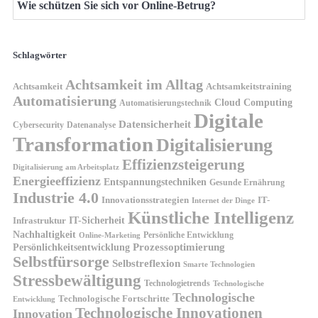
Wie schützen Sie sich vor Online-Betrug?
Schlagwörter
Achtsamkeit im Alltag
Achtsamkeit
Achtsamkeitstraining
Automatisierung
Cloud Computing
Automatisierungstechnik
Digitale
Datensicherheit
Cybersecurity
Datenanalyse
Transformation
Digitalisierung
Effizienzsteigerung
Digitalisierung am Arbeitsplatz
Energieeffizienz
Entspannungstechniken
Gesunde Ernährung
Industrie 4.0
Innovationsstrategien
IT-
Internet der Dinge
Künstliche Intelligenz
IT-Sicherheit
Infrastruktur
Nachhaltigkeit
Persönliche Entwicklung
Online-Marketing
Prozessoptimierung
Persönlichkeitsentwicklung
Selbstfürsorge
Selbstreflexion
Smarte Technologien
Stressbewältigung
Technologietrends
Technologische
Technologische
Technologische Fortschritte
Entwicklung
Technologische Innovationen
Innovation