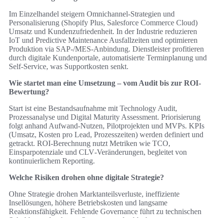
Im Einzelhandel steigern Omnichannel‑Strategien und
Personalisierung (Shopify Plus, Salesforce Commerce Cloud)
Umsatz und Kundenzufriedenheit. In der Industrie reduzieren
IoT und Predictive Maintenance Ausfallzeiten und optimieren
Produktion via SAP-/MES‑Anbindung. Dienstleister profitieren
durch digitale Kundenportale, automatisierte Terminplanung und
Self‑Service, was Supportkosten senkt.
Wie startet man eine Umsetzung – vom Audit bis zur ROI-
Bewertung?
Start ist eine Bestandsaufnahme mit Technology Audit,
Prozessanalyse und Digital Maturity Assessment. Priorisierung
folgt anhand Aufwand-Nutzen, Pilotprojekten und MVPs. KPIs
(Umsatz, Kosten pro Lead, Prozesszeiten) werden definiert und
getrackt. ROI‑Berechnung nutzt Metriken wie TCO,
Einsparpotenziale und CLV‑Veränderungen, begleitet von
kontinuierlichem Reporting.
Welche Risiken drohen ohne digitale Strategie?
Ohne Strategie drohen Marktanteilsverluste, ineffiziente
Insellösungen, höhere Betriebskosten und langsame
Reaktionsfähigkeit. Fehlende Governance führt zu technischen