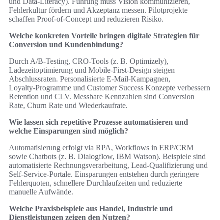
und Data‑Literacy). Führung muss Vision kommunizieren,
Fehlerkultur fördern und Akzeptanz messen. Pilotprojekte
schaffen Proof‑of‑Concept und reduzieren Risiko.
Welche konkreten Vorteile bringen digitale Strategien für
Conversion und Kundenbindung?
Durch A/B‑Testing, CRO‑Tools (z. B. Optimizely),
Ladezeitoptimierung und Mobile‑First-Design steigen
Abschlussraten. Personalisierte E‑Mail‑Kampagnen,
Loyalty‑Programme und Customer Success Konzepte verbessern
Retention und CLV. Messbare Kennzahlen sind Conversion
Rate, Churn Rate und Wiederkaufrate.
Wie lassen sich repetitive Prozesse automatisieren und
welche Einsparungen sind möglich?
Automatisierung erfolgt via RPA, Workflows in ERP/CRM
sowie Chatbots (z. B. Dialogflow, IBM Watson). Beispiele sind
automatisierte Rechnungsverarbeitung, Lead-Qualifizierung und
Self‑Service-Portale. Einsparungen entstehen durch geringere
Fehlerquoten, schnellere Durchlaufzeiten und reduzierte
manuelle Aufwände.
Welche Praxisbeispiele aus Handel, Industrie und
Dienstleistungen zeigen den Nutzen?