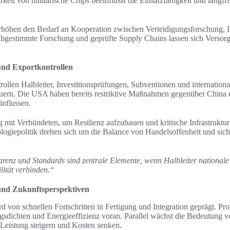
eit von militärische Chips beeinflusst die Einsatzfähigkeit und langfri
höhen den Bedarf an Kooperation zwischen Verteidigungsforschung, I
bgestimmte Forschung und geprüfte Supply Chains lassen sich Versorg
nd Exportkontrollen
rollen Halbleiter, Investitionsprüfungen, Subventionen und internationa
ern. Die USA haben bereits restriktive Maßnahmen gegenüber China er
influssen.
it Verbündeten, um Resilienz aufzubauen und kritische Infrastruktur
ogiepolitik drehen sich um die Balance von Handelsoffenheit und siche
renz und Standards sind zentrale Elemente, wenn Halbleiter nationale
ilität verbinden.“
und Zukunftsperspektiven
rd von schnellen Fortschritten in Fertigung und Integration geprägt. P
gsdichten und Energieeffizienz voran. Parallel wächst die Bedeutung 
 Leistung steigern und Kosten senken.