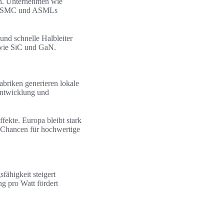
an. Unternehmen wie
ie TSMC und ASMLs
und schnelle Halbleiter
 wie SiC und GaN.
abriken generieren lokale
 Entwicklung und
ekte. Europa bleibt stark
h Chancen für hochwertige
fähigkeit steigert
ng pro Watt fördert