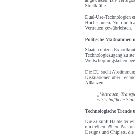
angewiesen. Die Verfügbark
Streitkräfte.
Dual-Use-Technologien er
Hochschulen. Nur durch a
Vertrauen gewährleisten.
Politische Maßnahmen u
Staaten nutzen Exportkont
Technologiezugang zu steu
Wertschöpfungsketten bee
Die EU sucht Abstimmung m
Diskussionen über Technol
Allianzen.
„Vertrauen, Transpa
wirtschaftliche Stab
Technologische Trends 
Die Zukunft Halbleiter wi
nm treiben höhere Packun
Designs und Chiplets, die