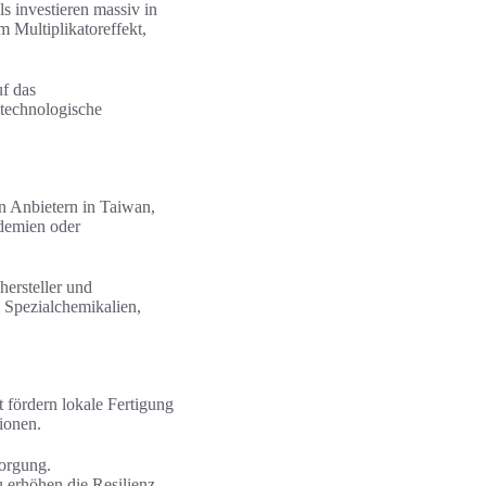
 investieren massiv in
m Multiplikatoreffekt,
uf das
 technologische
en Anbietern in Taiwan,
ndemien oder
ersteller und
 Spezialchemikalien,
fördern lokale Fertigung
ionen.
sorgung.
erhöhen die Resilienz