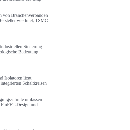
ysen von Branchenverbänden
ersteller wie Intel, TSMC
industriellen Steuerung
hnologische Bedeutung
d Isolatoren liegt.
ntegrierten Schaltkreisen
igungsschritte umfassen
n, FinFET-Design und