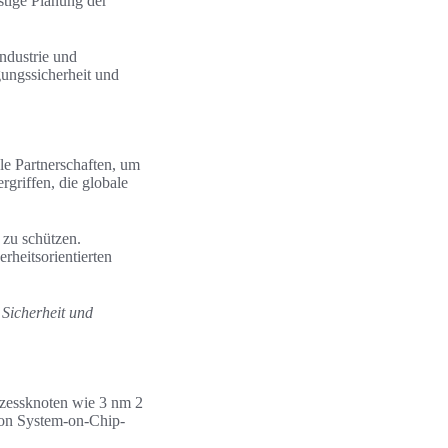
stige Planung der
ndustrie und
ungssicherheit und
le Partnerschaften, um
griffen, die globale
 zu schützen.
rheitsorientierten
 Sicherheit und
rozessknoten wie 3 nm 2
von System-on-Chip-