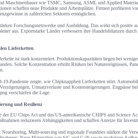
und Maschinenbauer wie TSMC, Samsung, ASML und Applied Materials
tionen schaffen neue Produkte und Arbeitsplätze. Firmen profitieren vo
ienzgewinne in zahlreichen Sektoren ermöglichen.
n stärken Forschungsnetzwerke und Ausbildung. Das wirkt sich positiv a
eiter aus. Exportstarke Länder verbessern ihre Handelsbilanzen durch
alen Lieferketten
ferkette ist stark konzentriert. Produktionskapazitäten liegen bei wenig
anden. Solche Konzentration erhöht Risiken bei Naturereignissen, Pa
n.
19-Pandemie zeigte, wie Chipknappheit Lieferketten stört. Automobilh
n Verzögerungen, Umsatzverluste und Kostensteigerungen. Engpässe bei
ing verschärfen die Lage.
zierung und Resilienz
der EU Chips Act und das US-amerikanische CHIPS and Science Act 
ßnahmen reduzieren Abhängigkeiten und schaffen Anreize für Investit
e: Nearshoring, Multi-sourcing und regionale Foundries stärken die Ver
nahmen: Neue Materialien wie SiC und GaN sowie modularer Aufbau 