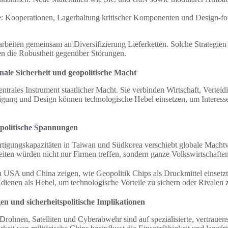
te: Kooperationen, Lagerhaltung kritischer Komponenten und Design-for
rbeiten gemeinsam an Diversifizierung Lieferketten. Solche Strategien
n die Robustheit gegenüber Störungen.
ale Sicherheit und geopolitische Macht
zentrales Instrument staatlicher Macht. Sie verbinden Wirtschaft, Verte
tigung und Design können technologische Hebel einsetzen, um Interess
politische Spannungen
tigungskapazitäten in Taiwan und Südkorea verschiebt globale Machtve
eiten würden nicht nur Firmen treffen, sondern ganze Volkswirtschaft
USA und China zeigen, wie Geopolitik Chips als Druckmittel einsetz
n dienen als Hebel, um technologische Vorteile zu sichern oder Rivalen
n und sicherheitspolitische Implikationen
rohnen, Satelliten und Cyberabwehr sind auf spezialisierte, vertrau