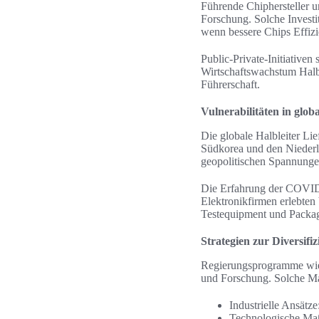
Führende Chiphersteller 
Forschung. Solche Investi
wenn bessere Chips Effiz
Public-Private-Initiative
Wirtschaftswachstum Halbl
Führerschaft.
Vulnerabilitäten in glob
Die globale Halbleiter Lie
Südkorea und den Niederl
geopolitischen Spannunge
Die Erfahrung der COVID-
Elektronikfirmen erlebte
Testequipment und Packag
Strategien zur Diversifi
Regierungsprogramme wie 
und Forschung. Solche Ma
Industrielle Ansätz
Technologische Maß