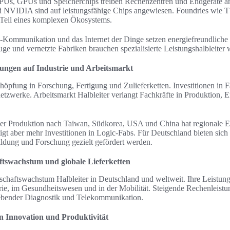
CPUs, GPUs und Speicherchips treiben Rechenzentren und Endgeräte 
nd NVIDIA sind auf leistungsfähige Chips angewiesen. Foundries w
 Teil eines komplexen Ökosystems.
G-Kommunikation und das Internet der Dinge setzen energiefreundliche 
e und vernetzte Fabriken brauchen spezialisierte Leistungshalbleiter
ungen auf Industrie und Arbeitsmarkt
höpfung in Forschung, Fertigung und Zulieferketten. Investitionen in F
netzwerke. Arbeitsmarkt Halbleiter verlangt Fachkräfte in Produktion,
er Produktion nach Taiwan, Südkorea, USA und China hat regionale Eff
tigt aber mehr Investitionen in Logic-Fabs. Für Deutschland bieten sic
ldung und Forschung gezielt gefördert werden.
ftswachstum und globale Lieferketten
schaftswachstum Halbleiter in Deutschland und weltweit. Ihre Leistungs
trie, im Gesundheitswesen und in der Mobilität. Steigende Rechenleistu
gebender Diagnostik und Telekommunikation.
on Innovation und Produktivität