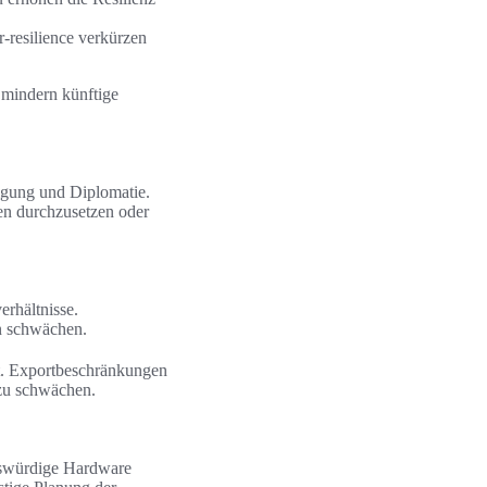
-resilience verkürzen
 mindern künftige
idigung und Diplomatie.
en durchzusetzen oder
rhältnisse.
en schwächen.
t. Exportbeschränkungen
 zu schwächen.
enswürdige Hardware