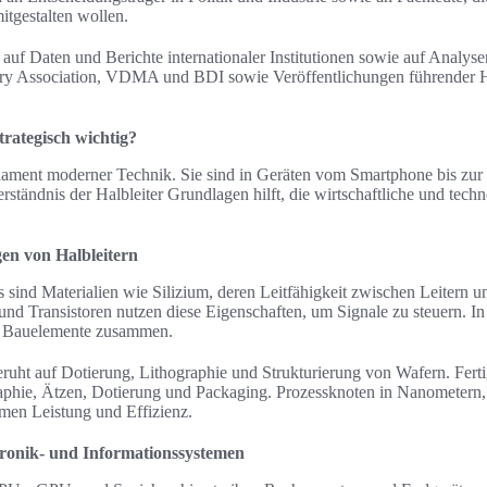
itgestalten wollen.
 auf Daten und Berichte internationaler Institutionen sowie auf Anal
ry Association, VDMA und BDI sowie Veröffentlichungen führender H
trategisch wichtig?
dament moderner Technik. Sie sind in Geräten vom Smartphone bis zur 
rständnis der Halbleiter Grundlagen hilft, die wirtschaftliche und tec
en von Halbleitern
s sind Materialien wie Silizium, deren Leitfähigkeit zwischen Leitern un
d Transistoren nutzen diese Eigenschaften, um Signale zu steuern. In i
er Bauelemente zusammen.
eruht auf Dotierung, Lithographie und Strukturierung von Wafern. Fert
raphie, Ätzen, Dotierung und Packaging. Prozessknoten in Nanometer
en Leistung und Effizienz.
tronik- und Informationssystemen