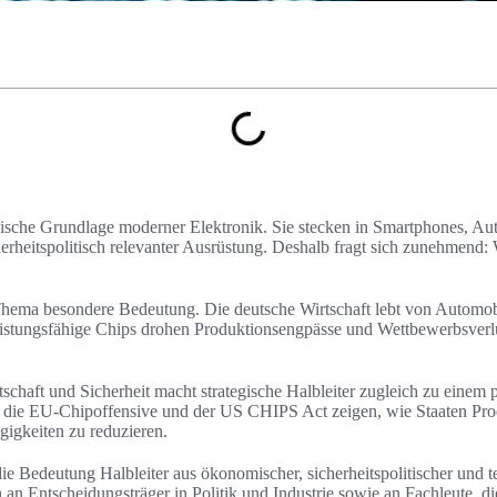
hnische Grundlage moderner Elektronik. Sie stecken in Smartphones, Aut
erheitspolitisch relevanter Ausrüstung. Deshalb fragt sich zunehmend:
Thema besondere Bedeutung. Die deutsche Wirtschaft lebt von Automob
eistungsfähige Chips drohen Produktionsengpässe und Wettbewerbsverlu
chaft und Sicherheit macht strategische Halbleiter zugleich zu einem 
 die EU-Chipoffensive und der US CHIPS Act zeigen, wie Staaten Pr
igkeiten zu reduzieren.
die Bedeutung Halbleiter aus ökonomischer, sicherheitspolitischer und 
ch an Entscheidungsträger in Politik und Industrie sowie an Fachleute, d