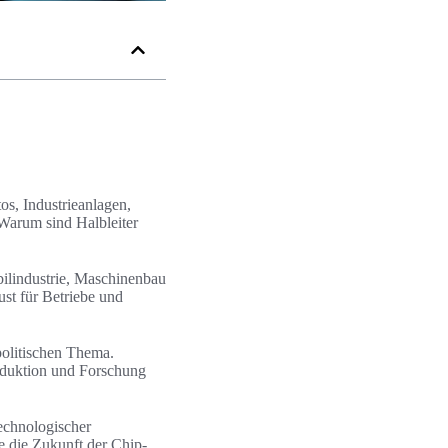
os, Industrieanlagen,
 Warum sind Halbleiter
ilindustrie, Maschinenbau
st für Betriebe und
politischen Thema.
oduktion und Forschung
technologischer
ie die Zukunft der Chip-